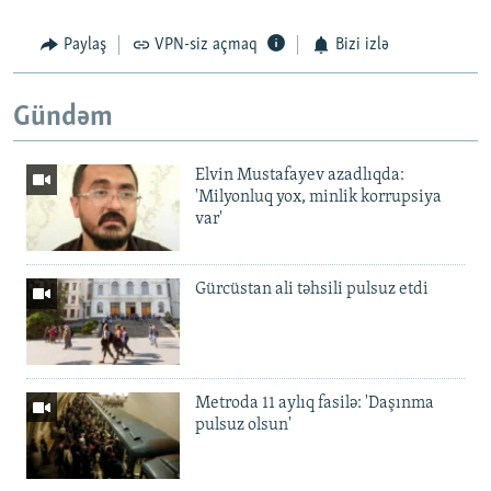
Paylaş
VPN-siz açmaq
Bizi izlə
Gündəm
Elvin Mustafayev azadlıqda:
'Milyonluq yox, minlik korrupsiya
var'
Gürcüstan ali təhsili pulsuz etdi
Metroda 11 aylıq fasilə: 'Daşınma
pulsuz olsun'