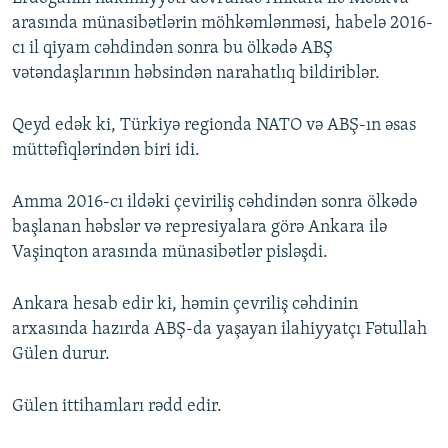
arasında münasibətlərin möhkəmlənməsi, habelə 2016-
cı il qiyam cəhdindən sonra bu ölkədə ABŞ
vətəndaşlarının həbsindən narahatlıq bildiriblər.
Qeyd edək ki, Türkiyə regionda NATO və ABŞ-ın əsas
müttəfiqlərindən biri idi.
Amma 2016-cı ildəki çeviriliş cəhdindən sonra ölkədə
başlanan həbslər və represiyalara görə Ankara ilə
Vaşinqton arasında münasibətlər pisləşdi.
Ankara hesab edir ki, həmin çevriliş cəhdinin
arxasında hazırda ABŞ-da yaşayan ilahiyyatçı Fətullah
Gülen durur.
Gülen ittihamları rədd edir.