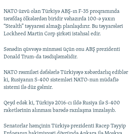
NATO üzvü olan Türkiyə ABŞ-ın F-35 proqramında
tərəfdaş ölkələrdən biridir vəhazırda 100-ə yaxın
“Stealth” təyyarəsi almağı planlaşdırır. Bu təyyarələri
Lockheed Martin Corp şirkəti istahsal edir.
Sənədin qüvvəyə minməsi üçün onu ABŞ prezidenti
Donald Trum-da təsdiqləməlidir.
NATO rəsmiləri dəfələrlə Türkiyəyə xəbərdarlıq ediblər
ki, Rusiyanın S-400 sistemləri NATO-nun müdafiə
sistemi ilə düz gəlmir.
Qeyd edək ki, Türkiyə 2016-cı ildə Rusiya ilə S-400
raketlərinin alınması barədə razılaşma imzalayıb.
Senatorlar həmçinin Türkiyə prezidenti Racep Tayyip
Erdoganın hakimiyyəti dövründə Ankara ilə Moskva