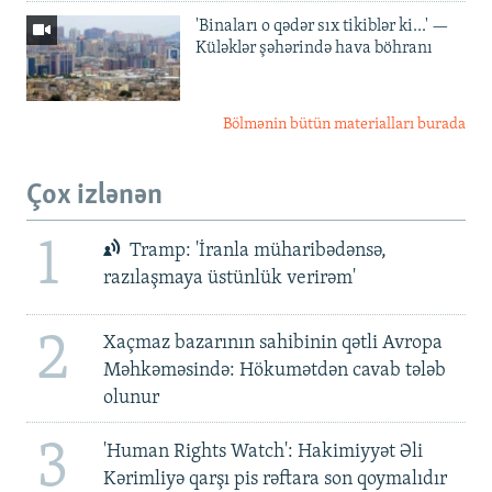
'Binaları o qədər sıx tikiblər ki...' —
Küləklər şəhərində hava böhranı
Bölmənin bütün materialları burada
Çox izlənən
1
Tramp: 'İranla müharibədənsə,
razılaşmaya üstünlük verirəm'
2
Xaçmaz bazarının sahibinin qətli Avropa
Məhkəməsində: Hökumətdən cavab tələb
olunur
3
'Human Rights Watch': Hakimiyyət Əli
Kərimliyə qarşı pis rəftara son qoymalıdır