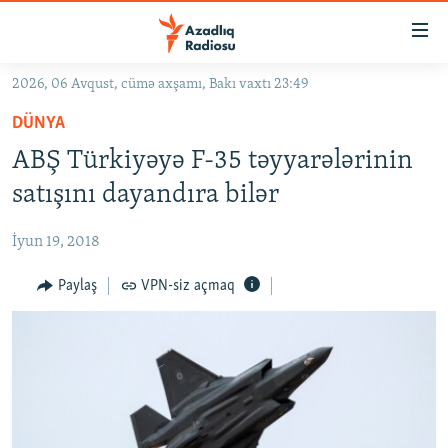
Keçid
linkləri
Əsas
2026, 06 Avqust, cümə axşamı, Bakı vaxtı 23:49
məzmuna
GÜNDƏM
DÜNYA
qayıt
#İZAHLA
Əsas
ABŞ Türkiyəyə F-35 təyyarələrinin
KORRUPSIOMETR
naviqasiyaya
satışını dayandıra bilər
qayıt
#ƏSLINDƏ
Axtarışa
İyun 19, 2018
FƏRQƏ BAX
keç
QANUNI DOĞRU
Paylaş
VPN-siz açmaq
ARAŞDIRMA
MULTIMEDIA
RADIO ARXIV
VIDEO
HAQQIMIZDA
FOTOQALEREYA
OXU ZALI