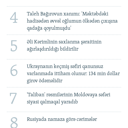
4
Taleh Bağırovun xanımı: 'Məktəbdəki
hadisədən əvvəl oğlumun ölkədən çıxışına
qadağa qoyulmuşdu'
5
Əli Kərimlinin saxlanma şəraitinin
ağırlaşdırıldığı bildirilir
6
Ukraynanın keçmiş səfiri qanunsuz
varlanmada ittiham olunur: 134 min dollar
girov ödəməlidir
7
'Taliban' rəsmilərinin Moldovaya səfəri
siyasi qalmaqal yaradıb
8
Rusiyada namaza görə cərimələr