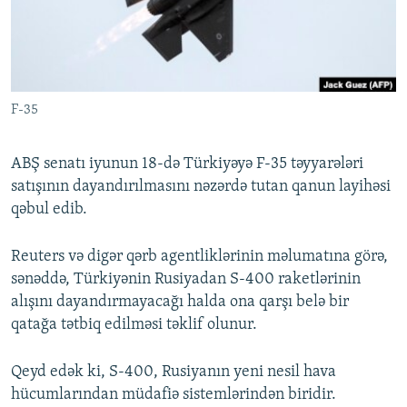
İNFOQRAFIKA
AZƏRBAYCAN ƏDƏBIYYATI KITABXANASI
MISSIYAMIZ
BIZI IZLƏ
KARIKATURA
İSLAM VƏ DEMOKRATIYA
PEŞƏ ETIKASI VƏ JURNALISTIKA STANDARTLARIMIZ
İZ - MƏDƏNIYYƏT PROQRAMI
MATERIALLARIMIZDAN ISTIFADƏ
F-35
AZADLIQRADIOSU MOBIL TELEFONUNUZDA
RFE/RL-in bütün saytları
BIZIMLƏ ƏLAQƏ
ABŞ senatı iyunun 18-də Türkiyəyə F-35 təyyarələri
XƏBƏR BÜLLETENLƏRIMIZ
satışının dayandırılmasını nəzərdə tutan qanun layihəsi
qəbul edib.
Reuters və digər qərb agentliklərinin məlumatına görə,
sənəddə, Türkiyənin Rusiyadan S-400 raketlərinin
alışını dayandırmayacağı halda ona qarşı belə bir
qatağa tətbiq edilməsi təklif olunur.
Qeyd edək ki, S-400, Rusiyanın yeni nesil hava
hücumlarından müdafiə sistemlərindən biridir.