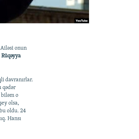
 Ailəsi onun
ı
Rüqəyya
i davranırlar.
u qədər
 biləm o
şey olsa,
bu oldu. 24
ıq. Hansı