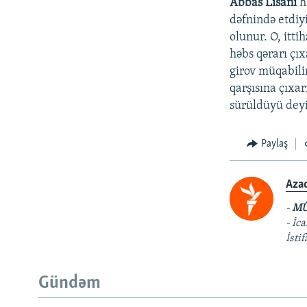
Abbas Lisani
h
dəfnində etdiy
olunur. O, itti
həbs qərarı çı
girov müqabili
qarşısına çıxa
sürüldüyü deyi
Paylaş
Aza
-
MÜ
- İc
İsti
Gündəm