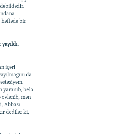
rdəbildədir.
zindana
 həftədə bir
 yayıldı.
n içəri
yayılmağını da
xəstəsiyəm.
 yaranıb, belə
ə evlənib, mən
i, Abbası
r dedilər ki,