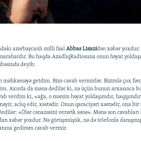
dakı azərbaycanlı milli fəal
Abbas Lisani
dən xəbər yoxdur.
 narahatdır. Bu haqda AzadlıqRadiosuna onun həyat yoldaş
bəsində deyib:
 məhkəməyə getdim. Bizə cavab vermirlər. Bizimlə çox fərql
im. Axırda da mənə dedilər ki, nə üçün bunun arxasınca b
b verdim ki, «ağa, o mənim həyat yoldaşımdır, haqqımdır
əyir, aclıq edir, xəstədir. Onun qaraciyəri xəstədir, ona bir 
edilər: «Ölər cənazəsini verərik sənə». Mənə son cavabları 
n xəbər yoxdur. Nə görüşmüşük, nə də telefonla danışmış
anına gedirəm cavab vermir.