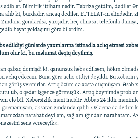
s ediblər. Bilmirik ittiham nədir. Təbrizə getdim, dedilər Ə
a alıb ki, burdadır, ancaq dedilər, ETTELAT-ın əlindədir, 
 Zindana göndərilsə, yaxşıdır, heç olmasa, telefonla danışa,
 gedib həyat yoldaşımı görə bilərdim.
s edildiyi günlərdə yaxınlarına istinadla aclıq etməsi xəbər
um olur ki, bu məlumat dəqiq deyilmiş.
an qabaq demişdi ki, qanunsuz həbs edilsəm, hökm olmada
ən aclıq edəcəm. Buna görə aclıq etdiyi deyildi. Bu xəbərin 
dən görüş vermirlər. Artıq özüm də xəstə düşmüşəm. Əsəb 
tutulub, o qədər işgəncə görmüşük. Artıq beynimdə problem
rəm elə bil. Xəbərsizlik məni incidir. Abbas 24 ildir məniml
görməmişəm, əksərən zindanda qalıb. Özlərinə də dedim k
manızdan narahat deyiləm, sağlamlığından narahatam. Axı
ənazəsini sənə verəcəyik».