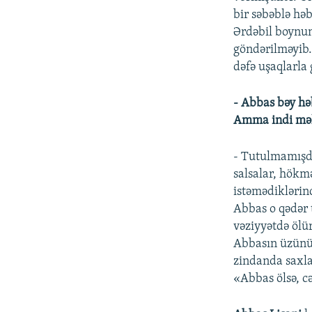
bir səbəblə həb
Ərdəbil boynun
göndərilməyib.
dəfə uşaqlarla
- Abbas bəy həb
Amma indi məl
- Tutulmamışd
salsalar, hökm
istəmədiklərin
Abbas o qədər 
vəziyyətdə ölü
Abbasın üzünü 
zindanda saxla
«Abbas ölsə, c