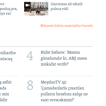
yev
Gürcüstan ali təhsili
lyonluq yox,
pulsuz etdi
iya var'
Bölmənin bütün materialları burada
4
Rüfət Səfərov: 'Mənim
müharibə
günahımdır ki, ABŞ mənə
 çatacaq
mükafat verib?'
8
 səfiri
MeydanTV işi:
mada
'Çamadanlarla çıxarılan
4 min
pulların hesabını xalqa nə
lidir
vaxt verəcəksiniz?'