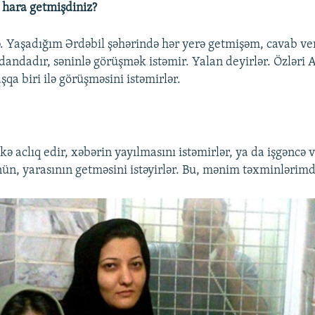
 hara getmişdiniz?
 Yaşadığım Ərdəbil şəhərində hər yerə getmişəm, cavab ver
ndandadır, səninlə görüşmək istəmir. Yalan deyirlər. Özləri
qa biri ilə görüşməsini istəmirlər.
kə aclıq edir, xəbərin yayılmasını istəmirlər, ya da işgəncə v
n, yarasının getməsini istəyirlər. Bu, mənim təxminlərimd