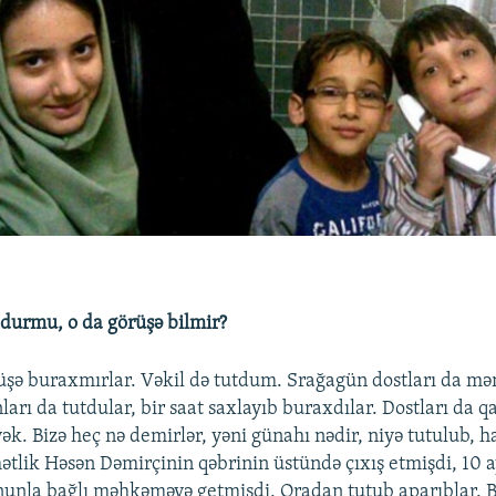
oxdurmu, o da görüşə bilmir?
üşə buraxmırlar. Vəkil də tutdum. Srağagün dostları da mə
ları da tutdular, bir saat saxlayıb buraxdılar. Dostları da qa
ək. Bizə heç nə demirlər, yəni günahı nədir, niyə tutulub, h
ətlik Həsən Dəmirçinin qəbrinin üstündə çıxış etmişdi, 10 
nunla bağlı məhkəməyə getmişdi. Oradan tutub aparıblar. 