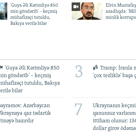
'Guya Əli Kərimliyə 850
Elvin Mustafa
min göndərib' – keçmiş
azadlıqda: 'Mi
mühafizəçi tutuldu,
minlik korrups
Bakıya verilə bilər
3
'Guya Əli Kərimliyə 850
Tramp: İranla 
in göndərib' – keçmiş
'çox tezliklə' başa
ühafizəçi tutuldu, Bakıya
erilə bilər
7
Bayramov: Azərbaycan
Ukraynanın keçmiş
Ukraynaya qaz tədarük
qanunsuz varlan
tməyə hazırdır
ittiham olunur: 13
dollar girov ödəmə