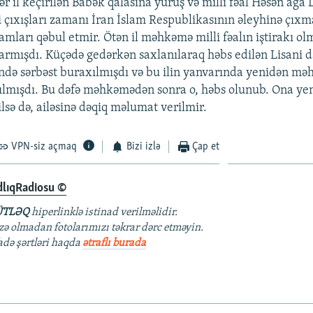
ər il keçirilən Babək qalasına yürüş və milli fəal Həsən ağa
i çıxışları zamanı İran İslam Respublikasının əleyhinə çıx
hamları qəbul etmir. Ötən il məhkəmə milli fəalın iştirakı o
xarmışdı. Küçədə gedərkən saxlanılaraq həbs edilən Lisani 
ndə sərbəst buraxılmışdı və bu ilin yanvarında yenidən m
rılmışdı. Bu dəfə məhkəmədən sonra o, həbs olunub. Ona yeni
lsə də, ailəsinə dəqiq məlumat verilmir.
VPN-siz açmaq
Bizi izlə
Çap et
dlıqRadiosu ©
TLƏQ
hiperlinklə istinad verilməlidir.
azə olmadan fotolarımızı təkrar dərc etməyin.
fadə şərtləri haqda
ətraflı burada