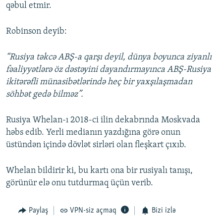
qəbul etmir.
Robinson deyib:
“Rusiya təkcə ABŞ-a qarşı deyil, dünya boyunca ziyanlı
fəaliyyətlərə öz dəstəyini dayandırmayınca ABŞ-Rusiya
ikitərəfli münasibətlərində heç bir yaxşılaşmadan
söhbət gedə bilməz”.
Rusiya Whelan-ı 2018-ci ilin dekabrında Moskvada
həbs edib. Yerli medianın yazdığına görə onun
üstündən içində dövlət sirləri olan fleşkart çıxıb.
Whelan bildirir ki, bu kartı ona bir rusiyalı tanışı,
görünür elə onu tutdurmaq üçün verib.
Paylaş
VPN-siz açmaq
Bizi izlə