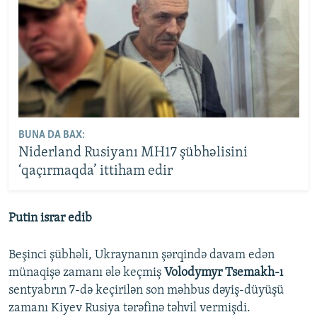
BUNA DA BAX:
Niderland Rusiyanı MH17 şübhəlisini
‘qaçırmaqda’ ittiham edir
Putin israr edib
Beşinci şübhəli, Ukraynanın şərqində davam edən
münaqişə zamanı ələ keçmiş
Volodymyr Tsemakh-ı
sentyabrın 7-də keçirilən son məhbus dəyiş-düyüşü
zamanı Kiyev Rusiya tərəfinə təhvil vermişdi.