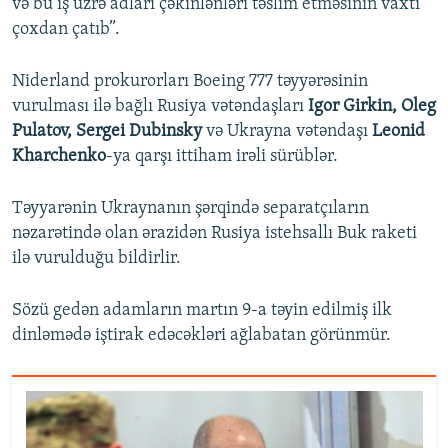
və bu iş üzrə adları çəkinlənləri təslim etməsinin vaxtı
çoxdan çatıb”.
Niderland prokurorları Boeing 777 təyyərəsinin
vurulması ilə bağlı Rusiya vətəndaşları
Igor Girkin, Oleg
Pulatov, Sergei Dubinsky
və Ukrayna vətəndaşı
Leonid
Kharchenko
-ya qarşı ittiham irəli sürüblər.
Təyyarənin Ukraynanın şərqində separatçıların
nəzarətində olan ərazidən Rusiya istehsallı Buk raketi
ilə vurulduğu bildirlir.
Sözü gedən adamların martın 9-a təyin edilmiş ilk
dinləmədə iştirak edəcəkləri ağlabatan görünmür.