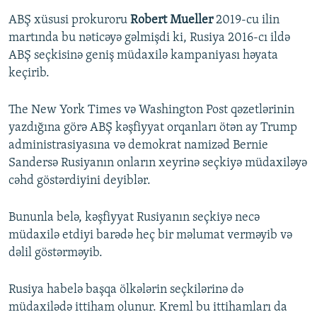
ABŞ xüsusi prokuroru
Robert Mueller
2019-cu ilin
martında bu nəticəyə gəlmişdi ki, Rusiya 2016-cı ildə
ABŞ seçkisinə geniş müdaxilə kampaniyası həyata
keçirib.
The New York Times və Washington Post qəzetlərinin
yazdığına görə ABŞ kəşfiyyat orqanları ötən ay Trump
administrasiyasına və demokrat namizəd Bernie
Sandersə Rusiyanın onların xeyrinə seçkiyə müdaxiləyə
cəhd göstərdiyini deyiblər.
Bununla belə, kəşfiyyat Rusiyanın seçkiyə necə
müdaxilə etdiyi barədə heç bir məlumat verməyib və
dəlil göstərməyib.
Rusiya habelə başqa ölkələrin seçkilərinə də
müdaxilədə ittiham olunur. Kreml bu ittihamları da