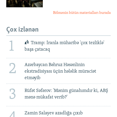
Bölmənin bütün materialları burada
Çox izlənən
1
Tramp: İranla müharibə 'çox tezliklə'
başa çatacaq
2
Azərbaycan Bəhruz Həsənlinin
ekstradisiyası üçün hələlik müraciət
etməyib
3
Rüfət Səfərov: 'Mənim günahımdır ki, ABŞ
mənə mükafat verib?'
Zamin Salayev azadlığa çıxıb