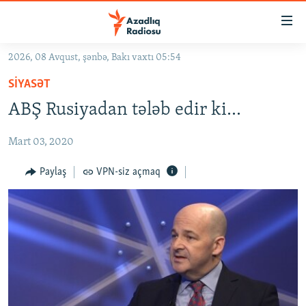
Keçid
linkləri
Əsas
2026, 08 Avqust, şənbə, Bakı vaxtı 05:54
məzmuna
GÜNDƏM
SIYASƏT
qayıt
#İZAHLA
Əsas
ABŞ Rusiyadan tələb edir ki…
KORRUPSIOMETR
naviqasiyaya
qayıt
Mart 03, 2020
#ƏSLINDƏ
Axtarışa
FƏRQƏ BAX
Paylaş
VPN-siz açmaq
keç
QANUNI DOĞRU
ARAŞDIRMA
MULTIMEDIA
RADIO ARXIV
VIDEO
HAQQIMIZDA
FOTOQALEREYA
OXU ZALI