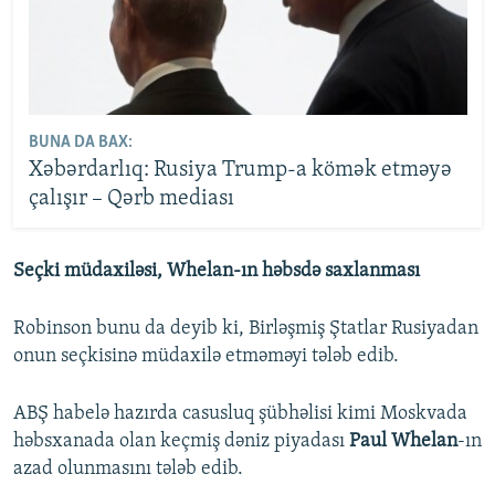
BUNA DA BAX:
Xəbərdarlıq: Rusiya Trump-a kömək etməyə
çalışır – Qərb mediası
Seçki müdaxiləsi, Whelan-ın həbsdə saxlanması
Robinson bunu da deyib ki, Birləşmiş Ştatlar Rusiyadan
onun seçkisinə müdaxilə etməməyi tələb edib.
ABŞ habelə hazırda casusluq şübhəlisi kimi Moskvada
həbsxanada olan keçmiş dəniz piyadası
Paul Whelan
-ın
azad olunmasını tələb edib.