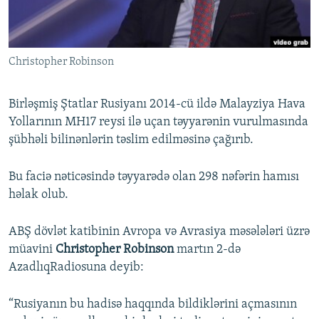
İNFOQRAFIKA
AZƏRBAYCAN ƏDƏBIYYATI KITABXANASI
MISSIYAMIZ
BIZI IZLƏ
KARIKATURA
İSLAM VƏ DEMOKRATIYA
PEŞƏ ETIKASI VƏ JURNALISTIKA STANDARTLARIMIZ
Christopher Robinson
İZ - MƏDƏNIYYƏT PROQRAMI
MATERIALLARIMIZDAN ISTIFADƏ
AZADLIQRADIOSU MOBIL TELEFONUNUZDA
RFE/RL-in bütün saytları
Birləşmiş Ştatlar Rusiyanı 2014-cü ildə Malayziya Hava
BIZIMLƏ ƏLAQƏ
Yollarının MH17 reysi ilə uçan təyyarənin vurulmasında
şübhəli bilinənlərin təslim edilməsinə çağırıb.
XƏBƏR BÜLLETENLƏRIMIZ
Bu faciə nəticəsində təyyarədə olan 298 nəfərin hamısı
həlak olub.
ABŞ dövlət katibinin Avropa və Avrasiya məsələləri üzrə
müavini
Christopher Robinson
martın 2-də
AzadlıqRadiosuna deyib:
“Rusiyanın bu hadisə haqqında bildiklərini açmasının