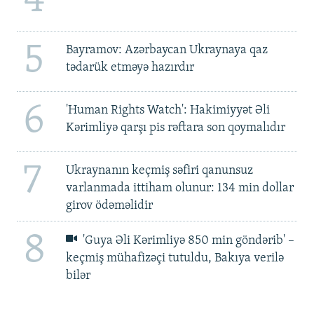
4
5
Bayramov: Azərbaycan Ukraynaya qaz
tədarük etməyə hazırdır
6
'Human Rights Watch': Hakimiyyət Əli
Kərimliyə qarşı pis rəftara son qoymalıdır
7
Ukraynanın keçmiş səfiri qanunsuz
varlanmada ittiham olunur: 134 min dollar
girov ödəməlidir
8
'Guya Əli Kərimliyə 850 min göndərib' –
keçmiş mühafizəçi tutuldu, Bakıya verilə
bilər