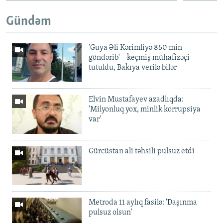
Gündəm
'Guya Əli Kərimliyə 850 min
göndərib' – keçmiş mühafizəçi
tutuldu, Bakıya verilə bilər
Elvin Mustafayev azadlıqda:
'Milyonluq yox, minlik korrupsiya
var'
Gürcüstan ali təhsili pulsuz etdi
Metroda 11 aylıq fasilə: 'Daşınma
pulsuz olsun'