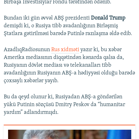
Birbaşa İnvestisiylar Fondu tərəfindən ödənib.
Bundan iki gün əvvəl ABŞ prezidenti
Donald Trump
demişdi ki, o Rusiya tibb avadanlığının Birləşmiş
Ştatlara gətirilməsi barədə Putinlə razılaşma əldə edib.
AzadlıqRadiosunun
Rus xidməti
yazır ki, bu xəbər
Amerika mediasının diqqətindən kənarda qalsa da,
Rusiyanın dövlət mediası və telekanalları tibb
avadanlığının Rusiyanın ABŞ-a hədiyyəsi olduğu barədə
çoxsaylı xəbərlər yayıb.
Bu da qeyd olunur ki, Rusiyadan ABŞ-a göndərilən
yükü Putinin sözçüsü Dmitry Peskov da “humanitar
yardım” adlandırmışdı.