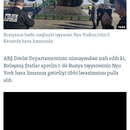
İNFOQRAFIKA
AZƏRBAYCAN ƏDƏBIYYATI KITABXANASI
MISSIYAMIZ
BIZI IZLƏ
KARIKATURA
İSLAM VƏ DEMOKRATIYA
PEŞƏ ETIKASI VƏ JURNALISTIKA STANDARTLARIMIZ
İZ - MƏDƏNIYYƏT PROQRAMI
MATERIALLARIMIZDAN ISTIFADƏ
Rusiyanın hərbi-nəqliyyat təyyarəsi Nyu Yorkun John F.
AZADLIQRADIOSU MOBIL TELEFONUNUZDA
RFE/RL-in bütün saytları
Kennedy hava limanında
BIZIMLƏ ƏLAQƏ
XƏBƏR BÜLLETENLƏRIMIZ
ABŞ Dövlət Departamentinin nümayəndəsi izah edib ki,
Birləşmiş Ştatlar aprelin 1-də Rusiya təyyarəsinin Nyu
York hava limanına gətirdiyi tibbi ləvazimatını pulla
alıb.