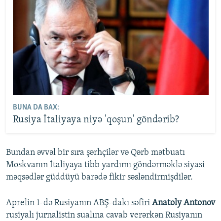
BUNA DA BAX:
Rusiya İtaliyaya niyə 'qoşun' göndərib?
Bundan əvvəl bir sıra şərhçilər və Qərb mətbuatı
Moskvanın İtaliyaya tibb yardımı göndərməklə siyasi
məqsədlər güddüyü barədə fikir səsləndirmişdilər.
Aprelin 1-də Rusiyanın ABŞ-dakı səfiri
Anatoly Antonov
rusiyalı jurnalistin sualına cavab verərkən Rusiyanın