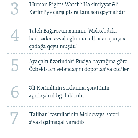
3
'Human Rights Watch': Hakimiyyət Əli
Kərimliyə qarşı pis rəftara son qoymalıdır
4
Taleh Bağırovun xanımı: 'Məktəbdəki
hadisədən əvvəl oğlumun ölkədən çıxışına
qadağa qoyulmuşdu'
5
Ayaqaltı üzərindəki Rusiya bayrağına görə
Özbəkistan vətəndaşını deportasiya etdilər
6
Əli Kərimlinin saxlanma şəraitinin
ağırlaşdırıldığı bildirilir
7
'Taliban' rəsmilərinin Moldovaya səfəri
siyasi qalmaqal yaradıb