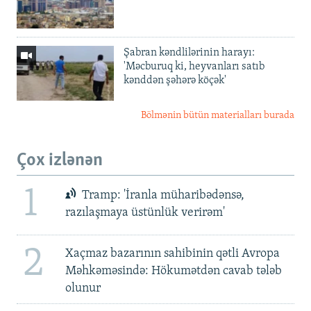
Şabran kəndlilərinin harayı:
'Məcburuq ki, heyvanları satıb
kənddən şəhərə köçək'
Bölmənin bütün materialları burada
Çox izlənən
1
Tramp: 'İranla müharibədənsə,
razılaşmaya üstünlük verirəm'
2
Xaçmaz bazarının sahibinin qətli Avropa
Məhkəməsində: Hökumətdən cavab tələb
olunur