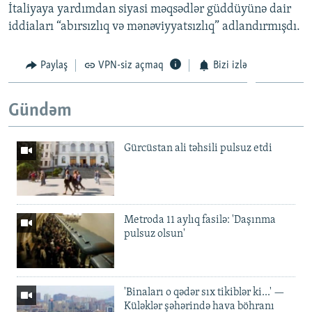
İtaliyaya yardımdan siyasi məqsədlər güddüyünə dair
iddiaları “abırsızlıq və mənəviyyatsızlıq” adlandırmışdı.
Paylaş
VPN-siz açmaq
Bizi izlə
Gündəm
Gürcüstan ali təhsili pulsuz etdi
Metroda 11 aylıq fasilə: 'Daşınma
pulsuz olsun'
'Binaları o qədər sıx tikiblər ki...' —
Küləklər şəhərində hava böhranı