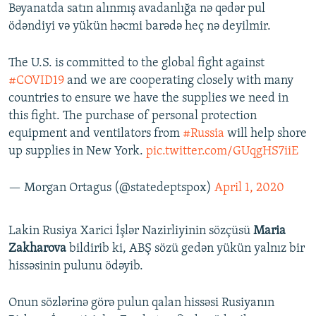
Bəyanatda satın alınmış avadanlığa nə qədər pul
ödəndiyi və yükün həcmi barədə heç nə deyilmir.
The U.S. is committed to the global fight against
#COVID19
and we are cooperating closely with many
countries to ensure we have the supplies we need in
this fight. The purchase of personal protection
equipment and ventilators from
#Russia
will help shore
up supplies in New York.
pic.twitter.com/GUqgHS7iiE
— Morgan Ortagus (@statedeptspox)
April 1, 2020
Lakin Rusiya Xarici İşlər Nazirliyinin sözçüsü
Maria
Zakharova
bildirib ki, ABŞ sözü gedən yükün yalnız bir
hissəsinin pulunu ödəyib.
Onun sözlərinə görə pulun qalan hissəsi Rusiyanın