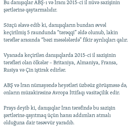
Bu danışıqlar ABŞ-ı və İranı 2015-ci il nüvə sazişinin
şərtlərinə qaytarmalıdır.
Sözçü əlavə edib ki, danışıqların bundan əvvəl
keçirilmiş 5 raundunda “tərəqqi” əldə olunub, lakin
tərəflər arasında “bəzi məsələlərdə” fikir ayrılıqları qalır.
Vyanada keçirilən danışıqlarda 2015-ci il sazişinin
tərəfləri olan ölkələr – Britaniya, Almaniya, Fransa,
Rusiya və Çin iştirak edirlər.
ABŞ və İran nümayəndə heyətləri üzbəüz görüşməsə də,
onların müzakirəsinə Avropa İttifaqı vasitəçilik edir.
Prays deyib ki, danışıqlar İran tərəfində bu sazişin
şərtlərinə qayıtmaq üçün hansı addımları atmalı
olduğuna dair təsəvvür yaradıb.