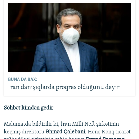
BUNA DA BAX:
İran danışıqlarda proqres olduğunu deyir
Söhbət kimdən gedir
Məlumatda bildirilir ki, İran Milli Neft şirkətinin
keçmiş direktoru
Əhməd Qalebani
, Honq Konq ticarət