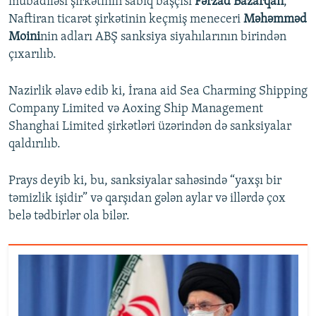
mübadiləsi şirkətinin sabiq başçısı
Fərzad Bazarqan
,
Naftiran ticarət şirkətinin keçmiş meneceri
Məhəmməd
Moini
nin adları ABŞ sanksiya siyahılarının birindən
çıxarılıb.
Nazirlik əlavə edib ki, İrana aid Sea Charming Shipping
Company Limited və Aoxing Ship Management
Shanghai Limited şirkətləri üzərindən də sanksiyalar
qaldırılıb.
Prays deyib ki, bu, sanksiyalar sahəsində “yaxşı bir
təmizlik işidir” və qarşıdan gələn aylar və illərdə çox
belə tədbirlər ola bilər.