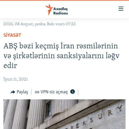
Keçid
linkləri
Əsas
2026, 08 Avqust, şənbə, Bakı vaxtı 07:22
məzmuna
GÜNDƏM
SIYASƏT
qayıt
#İZAHLA
Əsas
ABŞ bəzi keçmiş İran rəsmilərinin
KORRUPSIOMETR
naviqasiyaya
və şirkətlərinin sanksiyalarını ləğv
qayıt
#ƏSLINDƏ
edir
Axtarışa
FƏRQƏ BAX
keç
İyun 11, 2021
QANUNI DOĞRU
Paylaş
VPN-siz açmaq
ARAŞDIRMA
MULTIMEDIA
RADIO ARXIV
VIDEO
HAQQIMIZDA
FOTOQALEREYA
OXU ZALI