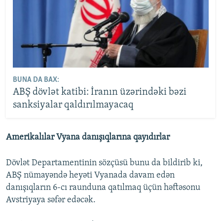
BUNA DA BAX:
ABŞ dövlət katibi: İranın üzərindəki bəzi
sanksiyalar qaldırılmayacaq
Amerikalılar Vyana danışıqlarına qayıdırlar
Dövlət Departamentinin sözçüsü bunu da bildirib ki,
ABŞ nümayəndə heyəti Vyanada davam edən
danışıqların 6-cı raunduna qatılmaq üçün həftəsonu
Avstriyaya səfər edəcək.