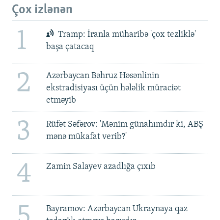
Çox izlənən
1
Tramp: İranla müharibə 'çox tezliklə'
başa çatacaq
2
Azərbaycan Bəhruz Həsənlinin
ekstradisiyası üçün hələlik müraciət
etməyib
3
Rüfət Səfərov: 'Mənim günahımdır ki, ABŞ
mənə mükafat verib?'
4
Zamin Salayev azadlığa çıxıb
5
Bayramov: Azərbaycan Ukraynaya qaz