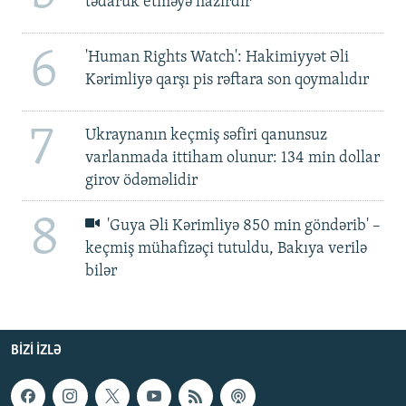
tədarük etməyə hazırdır
6
'Human Rights Watch': Hakimiyyət Əli
Kərimliyə qarşı pis rəftara son qoymalıdır
7
Ukraynanın keçmiş səfiri qanunsuz
varlanmada ittiham olunur: 134 min dollar
girov ödəməlidir
8
'Guya Əli Kərimliyə 850 min göndərib' –
keçmiş mühafizəçi tutuldu, Bakıya verilə
bilər
BIZI IZLƏ