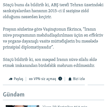
Sözçü bunu da bildirib ki, ABŞ tərəfi Tehran üzərindəki
sanksiyalardan hansının 2015-ci il sazişinə zidd
olduğunu nəzərdən keçirir.
Praysın sözlərinə görə Vaşinqtonun fikrincə, “İranın
nüvə proqramının məhdudlaşdırılması üçün ən effektiv
və yeganə dayanıqlı vasitə müttəfiqlərin bu məsələdə
prinsipial diplomatiyasıdır”.
Sözçü bildirib ki, son məqsəd İranın nüvə silahı əldə
etmək imkanından birdəfəlik məhrum edilməsidir.
Paylaş
VPN-siz açmaq
Bizi izlə
Gündəm