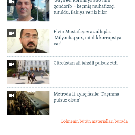
'Guya Əli Kərimliyə 850 min
göndərib' – keçmiş mühafizəçi
tutuldu, Bakıya verilə bilər
Elvin Mustafayev azadlıqda:
'Milyonluq yox, minlik korrupsiya
var'
Gürcüstan ali təhsili pulsuz etdi
Metroda 11 aylıq fasilə: 'Daşınma
pulsuz olsun'
Bölmənin bütün materialları burada