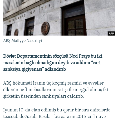
İNFOQRAFIKA
AZƏRBAYCAN ƏDƏBIYYATI KITABXANASI
MISSIYAMIZ
BIZI IZLƏ
KARIKATURA
İSLAM VƏ DEMOKRATIYA
PEŞƏ ETIKASI VƏ JURNALISTIKA STANDARTLARIMIZ
İZ - MƏDƏNIYYƏT PROQRAMI
MATERIALLARIMIZDAN ISTIFADƏ
AZADLIQRADIOSU MOBIL TELEFONUNUZDA
RFE/RL-in bütün saytları
ABŞ Maliyyə Nazirliyi
BIZIMLƏ ƏLAQƏ
XƏBƏR BÜLLETENLƏRIMIZ
Dövlət Departamentinin sözçüsü Ned Prays bu iki
məsələnin bağlı olmadığını deyib və addımı “cari
sanksiya gigiyenası” adlandırıb
ABŞ hökuməti İranın üç keçmiş rəsmisi və əvvəllər
ölkənin neft məhsullarının satışı ilə məşğul olmuş iki
şirkətiin üzərindən sanksiyaları qaldırıb.
İyunun 10-da elan edilmiş bu qərar bir sıra dairələrdə
təəccüb doğurub. Bəziləri bu qərarın 2015-ci il nüvə