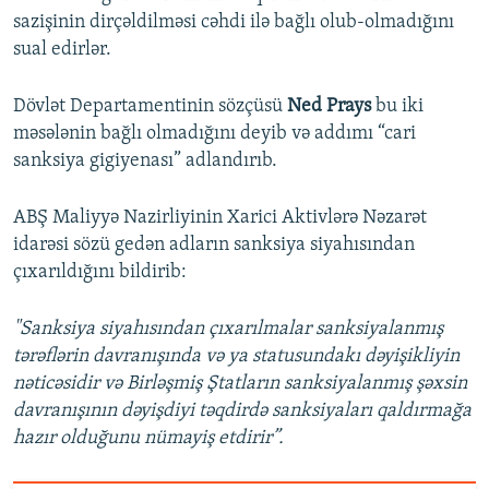
sazişinin dirçəldilməsi cəhdi ilə bağlı olub-olmadığını
sual edirlər.
Dövlət Departamentinin sözçüsü
Ned Prays
bu iki
məsələnin bağlı olmadığını deyib və addımı “cari
sanksiya gigiyenası” adlandırıb.
ABŞ Maliyyə Nazirliyinin Xarici Aktivlərə Nəzarət
idarəsi sözü gedən adların sanksiya siyahısından
çıxarıldığını bildirib:
"Sanksiya siyahısından çıxarılmalar sanksiyalanmış
tərəflərin davranışında və ya statusundakı dəyişikliyin
nəticəsidir və Birləşmiş Ştatların sanksiyalanmış şəxsin
davranışının dəyişdiyi təqdirdə sanksiyaları qaldırmağa
hazır olduğunu nümayiş etdirir”.