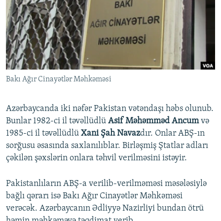
İNFOQRAFIKA
AZƏRBAYCAN ƏDƏBIYYATI KITABXANASI
MISSIYAMIZ
BIZI IZLƏ
KARIKATURA
İSLAM VƏ DEMOKRATIYA
PEŞƏ ETIKASI VƏ JURNALISTIKA STANDARTLARIMIZ
İZ - MƏDƏNIYYƏT PROQRAMI
MATERIALLARIMIZDAN ISTIFADƏ
AZADLIQRADIOSU MOBIL TELEFONUNUZDA
RFE/RL-in bütün saytları
Bakı Ağır Cinayətlər Məhkəməsi
BIZIMLƏ ƏLAQƏ
XƏBƏR BÜLLETENLƏRIMIZ
Azərbaycanda iki nəfər Pakistan vətəndaşı həbs olunub.
Bunlar 1982-ci il təvəllüdlü
Asif Məhəmməd Ancum
və
1985-ci il təvəllüdlü
Xani Şah Navaz
dır. Onlar ABŞ-ın
sorğusu əsasında saxlanılıblar. Birləşmiş Ştatlar adları
çəkilən şəxslərin onlara təhvil verilməsini istəyir.
Pakistanlıların ABŞ-a verilib-verilməməsi məsələsiylə
bağlı qərarı isə Bakı Ağır Cinayətlər Məhkəməsi
verəcək. Azərbaycanın Ədliyyə Nazirliyi bundan ötrü
həmin məhkəməyə təqdimat verib.