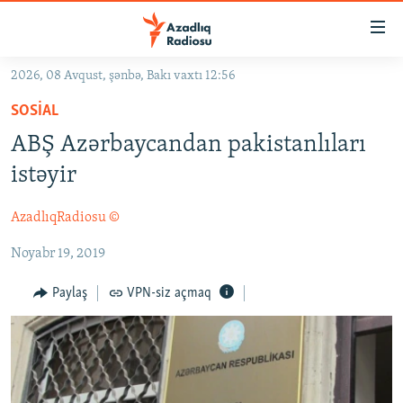
Keçid
linkləri
Əsas
2026, 08 Avqust, şənbə, Bakı vaxtı 12:56
məzmuna
GÜNDƏM
SOSIAL
qayıt
#İZAHLA
Əsas
ABŞ Azərbaycandan pakistanlıları
KORRUPSIOMETR
naviqasiyaya
istəyir
qayıt
#ƏSLINDƏ
Axtarışa
AzadlıqRadiosu ©
FƏRQƏ BAX
keç
Noyabr 19, 2019
QANUNI DOĞRU
ARAŞDIRMA
Paylaş
VPN-siz açmaq
MULTIMEDIA
RADIO ARXIV
VIDEO
HAQQIMIZDA
FOTOQALEREYA
OXU ZALI