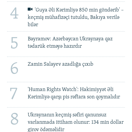
4
'Guya Əli Kərimliyə 850 min göndərib' –
keçmiş mühafizəçi tutuldu, Bakıya verilə
bilər
5
Bayramov: Azərbaycan Ukraynaya qaz
tədarük etməyə hazırdır
6
Zamin Salayev azadlığa çıxıb
7
'Human Rights Watch': Hakimiyyət Əli
Kərimliyə qarşı pis rəftara son qoymalıdır
8
Ukraynanın keçmiş səfiri qanunsuz
varlanmada ittiham olunur: 134 min dollar
girov ödəməlidir