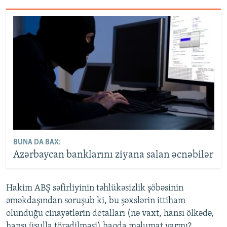
BUNA DA BAX:
Azərbaycan banklarını ziyana salan əcnəbilər
Hakim ABŞ səfirliyinin təhlükəsizlik şöbəsinin
əməkdaşından soruşub ki, bu şəxslərin ittiham
olunduğu cinayətlərin detalları (nə vaxt, hansı ölkədə,
hansı üsulla törədilməsi) haqda məlumat varmı?