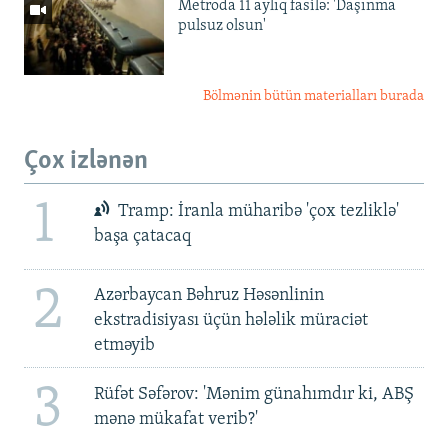
Metroda 11 aylıq fasilə: 'Daşınma
pulsuz olsun'
Bölmənin bütün materialları burada
Çox izlənən
1
Tramp: İranla müharibə 'çox tezliklə'
başa çatacaq
2
Azərbaycan Bəhruz Həsənlinin
ekstradisiyası üçün hələlik müraciət
etməyib
3
Rüfət Səfərov: 'Mənim günahımdır ki, ABŞ
mənə mükafat verib?'