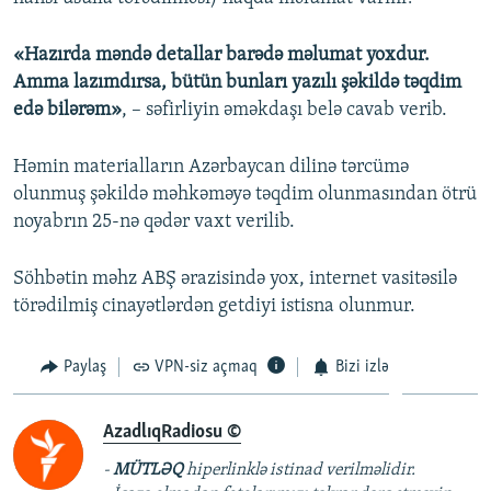
«Hazırda məndə detallar barədə məlumat yoxdur.
Amma lazımdırsa, bütün bunları yazılı şəkildə təqdim
edə bilərəm»
, – səfirliyin əməkdaşı belə cavab verib.
Həmin materialların Azərbaycan dilinə tərcümə
olunmuş şəkildə məhkəməyə təqdim olunmasından ötrü
noyabrın 25-nə qədər vaxt verilib.
Söhbətin məhz ABŞ ərazisində yox, internet vasitəsilə
törədilmiş cinayətlərdən getdiyi istisna olunmur.
Paylaş
VPN-siz açmaq
Bizi izlə
AzadlıqRadiosu ©
-
MÜTLƏQ
hiperlinklə istinad verilməlidir.