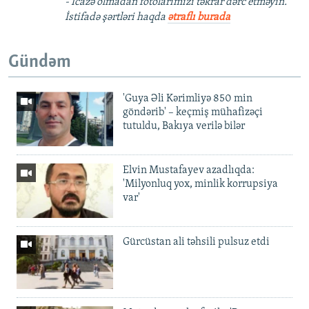
- İcazə olmadan fotolarımızı təkrar dərc etməyin.
İstifadə şərtləri haqda
ətraflı burada
Gündəm
'Guya Əli Kərimliyə 850 min
göndərib' – keçmiş mühafizəçi
tutuldu, Bakıya verilə bilər
Elvin Mustafayev azadlıqda:
'Milyonluq yox, minlik korrupsiya
var'
Gürcüstan ali təhsili pulsuz etdi