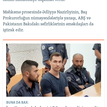
Məhkəmə prosesində Ədliyyə Nazirliyinin, Baş
Prokurorluğun nümayəndələriylə yanaşı, ABŞ və
Pakistanın Bakıdakı səfirliklərinin əməkdaşları da
iştirak edir.
BUNA DA BAX: