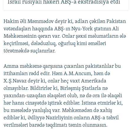
İsrail rusiyalı hakeri ABŞ-a ekstradisiya etdi
Hakim Əli Məmmədov deyir ki, adları çəkilən Pakistan
vətəndaşları haqqında ABŞ-ın Nyu-York ştatının Ali
Məhkəməsinin qərarı var. Onlar şəxsi məlumatların ələ
keçirilməsi, dələduzluq, oğurluq kimi əməlləri
törətməkdə suçlanırlar.
Amma məhkəmə qarşısına çıxarılan pakistanlılar bu
ittihamları rədd edir. Həm A.M.Ancum, həm də
X.Ş.Navaz deyir ki, onlar heç vaxt Amerikada
olmayıblar. Bildirirlər ki, Birləşmiş Ştatlarla nə
yaxından-uzaqdan əlaqələri olub, nə də ora ilə əlaqəli
hər hansı cinayətdə iştirak ediblər. İstisna etmirlər ki,
bu məsələdə yanlışlıq var. Məhkəmədən də xahiş
ediblər ki, Ədliyyə Nazirliyinin onların ABŞ-a təhvil
verilmələri barədə təqdimatı təmin olunmasın.