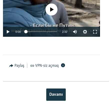
No media source currently available
0:00
2:32
Paylaş
VPN-siz açmaq
Davamı