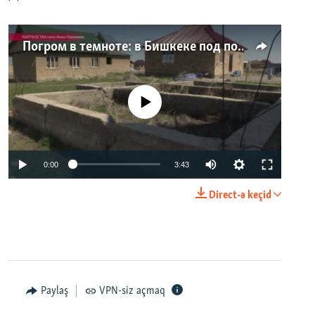
Погром в темноте: в Бишкеке под покровом ночи неизвестные на тракторе снесли три десятка частных домов
No media source currently available
0:00
3:43
Direct-ə keçid
Paylaş
VPN-siz açmaq