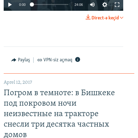
0:00
24:06
Direct-ə keçid
Paylaş
VPN-siz açmaq
Aprel 12, 2017
Погром в темноте: в Бишкеке
под покровом ночи
неизвестные на тракторе
снесли три десятка частных
домов