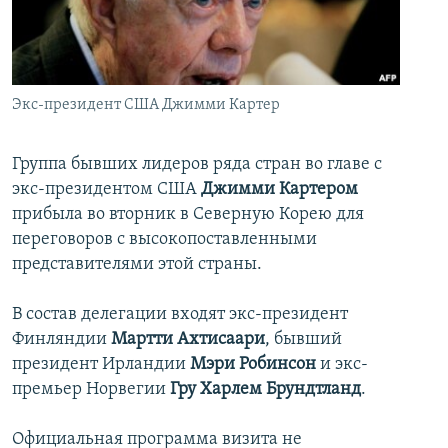
İNFOQRAFIKA
AZƏRBAYCAN ƏDƏBIYYATI KITABXANASI
MISSIYAMIZ
BIZI IZLƏ
KARIKATURA
İSLAM VƏ DEMOKRATIYA
PEŞƏ ETIKASI VƏ JURNALISTIKA STANDARTLARIMIZ
İZ - MƏDƏNIYYƏT PROQRAMI
MATERIALLARIMIZDAN ISTIFADƏ
Экс-президент США Джимми Картер
AZADLIQRADIOSU MOBIL TELEFONUNUZDA
RFE/RL-in bütün saytları
BIZIMLƏ ƏLAQƏ
Группа бывших лидеров ряда стран во главе с
экс-президентом США
Джимми Картером
XƏBƏR BÜLLETENLƏRIMIZ
прибыла во вторник в Северную Корею для
переговоров с высокопоставленными
представителями этой страны.
В состав делегации входят экс-президент
Финляндии
Мартти Ахтисаари
, бывший
президент Ирландии
Мэри Робинсон
и экс-
премьер Норвегии
Гру Харлем Брундтланд
.
Официальная программа визита не