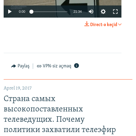
0:00
21:34
Direct-ə keçid
Paylaş
VPN-siz açmaq
Aprel 19, 2017
Страна самых
высокопоставленных
телеведущих. Почему
политики захватили телеэфир