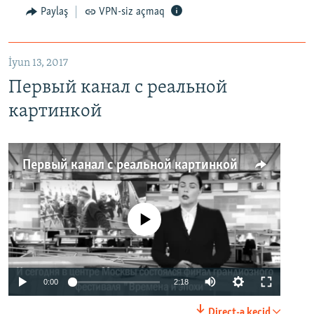
Paylaş
VPN-siz açmaq
İyun 13, 2017
Первый канал с реальной
картинкой
Первый канал с реальной картинкой
No media source currently available
0:00
2:18
Direct-ə keçid