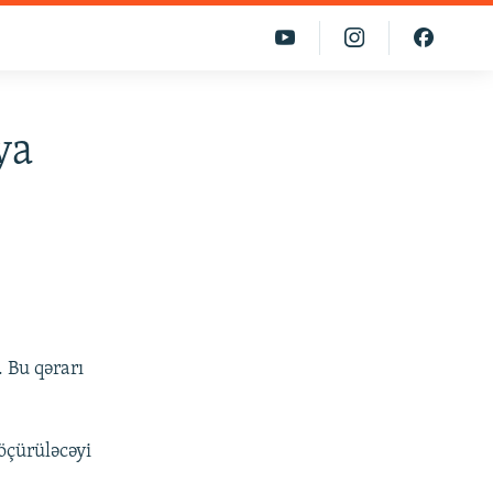
ya
 Bu qərarı
öçürüləcəyi