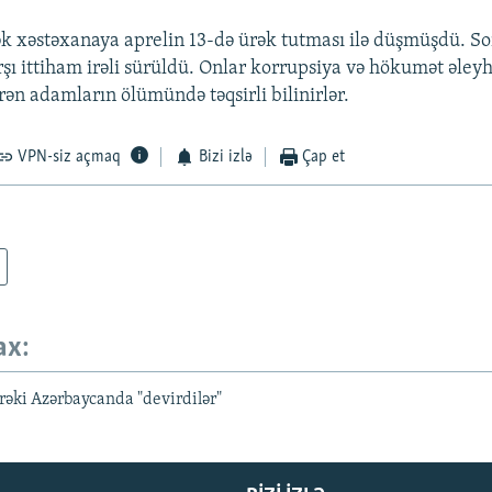
 xəstəxanaya aprelin 13-də ürək tutması ilə düşmüşdü. S
rşı ittiham irəli sürüldü. Onlar korrupsiya və hökumət əleyh
rən adamların ölümündə təqsirli bilinirlər.
VPN-siz açmaq
Bizi izlə
Çap et
ax:
ki Azərbaycanda "devirdilər"