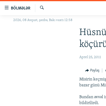
Keçid
BÖLMƏLƏR
linkləri
Axtar
Əsas
2026, 08 Avqust, şənbə, Bakı vaxtı 12:58
GÜNDƏM
məzmuna
#İZAHLA
Hüsnü
qayıt
Əsas
KORRUPSIOMETR
köçür
naviqasiyaya
#ƏSLINDƏ
qayıt
Axtarışa
FƏRQƏ BAX
Aprel 25, 2011
keç
QANUNI DOĞRU
Paylaş
ARAŞDIRMA
Misirin keçmiş
MULTIMEDIA
bazar günü Mis
RADIO ARXIV
VIDEO
Bundan əvvəl i
HAQQIMIZDA
FOTOQALEREYA
OXU ZALI
bildirilirdi.