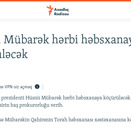
 Mübarək hərbi həbsxana
üləcək
VPN-siz açmaq
 prezidenti Hüsnü Mübarək hərbi həbsxanaya köçürüləcək.
irin baş prokurorluğu verib.
sə Mübarəkin Qahirənin Torah həbsxanası xəstəxanasına k