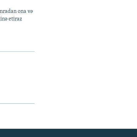
onradan ona və
inə etiraz