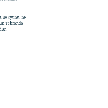
a nə oyunu, nə
üçün Tehranda
dür.