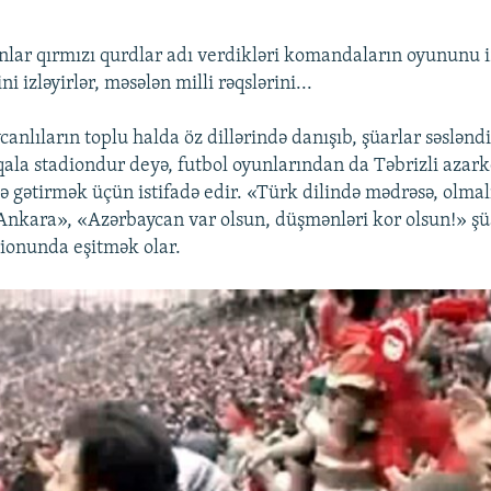
nlar qırmızı qurdlar adı verdikləri komandaların oyununu
i izləyirlər, məsələn milli rəqslərini...
anlıların toplu halda öz dillərində danışıb, şüarlar səsləndi
qala stadiondur deyə, futbol oyunlarından da Təbrizli azarke
ə gətirmək üçün istifadə edir. «Türk dilində mədrəsə, olmal
Ankara», «Azərbaycan var olsun, düşmənləri kor olsun!» şü
dionunda eşitmək olar.