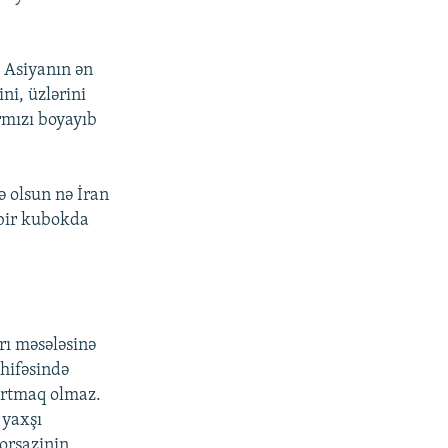
a Asiyanın ən
ini, üzlərini
rmızı boyayıb
ə olsun nə İran
 bir kubokda
rı məsələsinə
əhifəsində
bartmaq olmaz.
 yaxşı
orsazinin