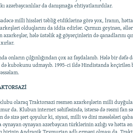
kı azərbaycanlılar da danışmağa ehtiyatlanırdılar.
əcə milli hissləri təbliğ etdiklərinə görə yox, İranın, hətt
zarkeşləri olduqlarını da iddia edirlər. Qırmızı geyinən, əllər
 azarkeşlər, hələ üstəlik ağ göyərçinlərin də qanadlarını qı
xırlar.
a onların çılğınlığından çox az faydalanıb. Hələ bir dəfə d
 də kubokunu udmayıb. 1995-ci ildə Hindistanda keçirilən
vəssəlam.
AKTORSAZİ
 klubu olaraq Traktorsazi rəsmən azarkeşlərin milli duyğula
mur da. Klubun internet səhifəsində, istərsə də rəsmi fan s
 də sizə şərt qoyulur ki, siyasi, milli və dini məsələləri qa
oynayan oynayan azərbaycan türklərinin azlığı və hətta ən
 birinin Andranik Teymurian adlı erməni olması da, Trakt