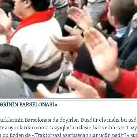
ƏRİNİN BARSELONASI»
türklərinin Barselonası da deyirlər. Düzdür elə məhz bu üz
tez oyunlardan sonra təzyiqlərlə üzləşir, həbs edilirlər. Təz
ə bu üzdən də «Traktorsazi azərbaycanlılar üçün nədir?» su