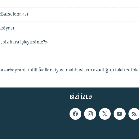
 «Barselona»sı
ksiyası
 siz hara işləyirsiniz?»
zərbaycanlı milli fəallar siyasi məhbusların azadlığını tələb ediblə
BIZI IZLƏ