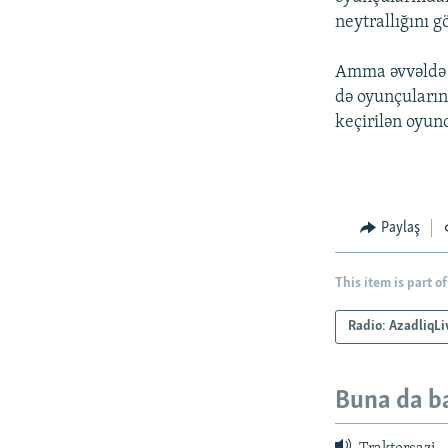
neytrallığını gö
Amma əvvəldə 
də oyunçuların
keçirilən oyun
Paylaş
This item is part of
Radio: AzadliqLi
Buna da b