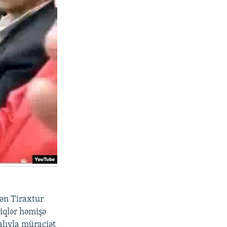
dən Tiraxtur
yiqlər həmişə
alıyla müraciət