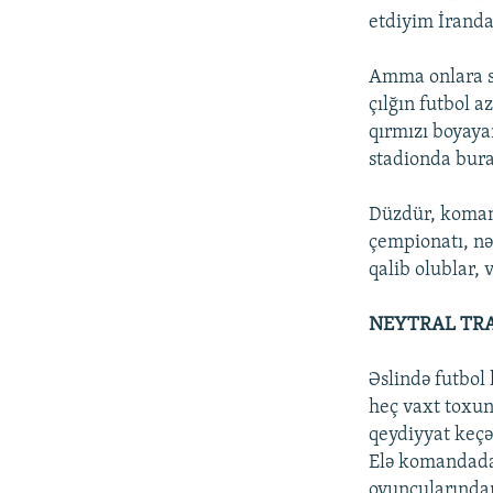
etdiyim İranda
Amma onlara sad
çılğın futbol a
qırmızı boyayan
stadionda bura
Düzdür, komand
çempionatı, nə
qalib olublar, 
NEYTRAL TR
Əslində futbol
heç vaxt toxun
qeydiyyat keçən
Elə komandada 
oyunçularından