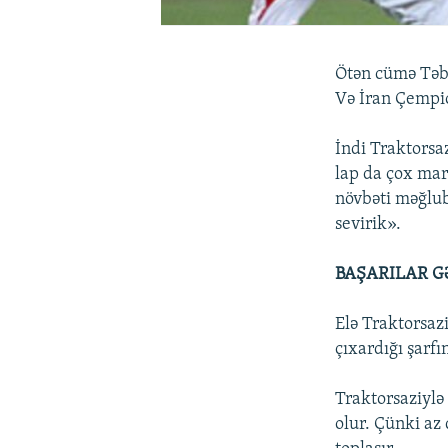
Ötən cümə Təb
Və İran Çempio
İndi Traktorsa
lap da çox mar
növbəti məğlub
sevirik».
BAŞARILAR G
Elə Traktorsazi
çıxardığı şarfı
Traktorsaziylə
olur. Çünki a