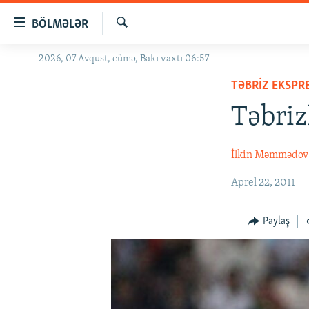
Keçid
BÖLMƏLƏR
linkləri
Axtar
Əsas
2026, 07 Avqust, cümə, Bakı vaxtı 06:57
GÜNDƏM
məzmuna
TƏBRIZ EKSPR
#İZAHLA
qayıt
Əsas
Təbriz
KORRUPSIOMETR
naviqasiyaya
#ƏSLINDƏ
qayıt
İlkin Məmmədov
Axtarışa
FƏRQƏ BAX
keç
Aprel 22, 2011
QANUNI DOĞRU
ARAŞDIRMA
Paylaş
MULTIMEDIA
RADIO ARXIV
VIDEO
HAQQIMIZDA
FOTOQALEREYA
OXU ZALI