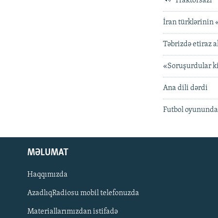
Traktorsazi
İran türklərinin
Təbrizdə etiraz a
«Soruşurdular ki,
Ana dili dərdi
Futbol oyununda a
MƏLUMAT
Haqqımızda
AzadlıqRadiosu mobil telefonuzda
Materiallarımızdan istifadə
BIZI IZLƏ