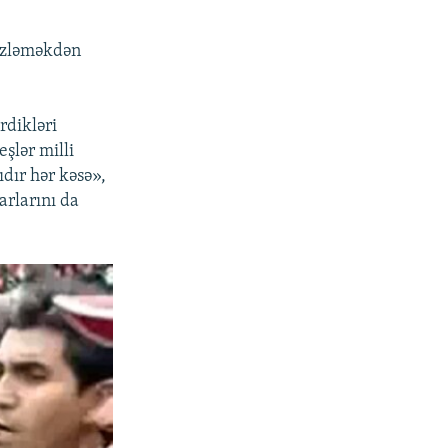
 izləməkdən
rdikləri
şlər milli
ıdır hər kəsə»,
arlarını da