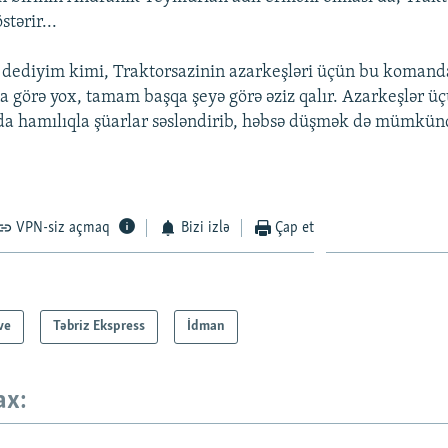
stərir...
dediyim kimi, Traktorsazinin azarkeşləri üçün bu komand
a görə yox, tamam başqa şeyə görə əziz qalır. Azarkeşlər 
da hamılıqla şüarlar səsləndirib, həbsə düşmək də mümkün
VPN-siz açmaq
Bizi izlə
Çap et
ve
Təbriz Ekspress
İdman
ax: