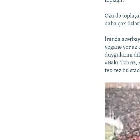
toplaşır.
Özü də toplaşa
daha çox özlərin
İranda azərbayc
yeganə yer az 
duyğularını dil
«Bakı-Təbriz, 
tez-tez bu sta