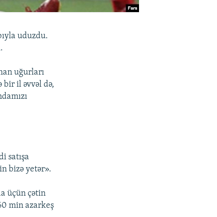
bıyla uduzdu.
.
man uğurları
 bir il əvvəl də,
andamızı
di satışa
in bizə yetər».
a üçün çətin
60 min azarkeş