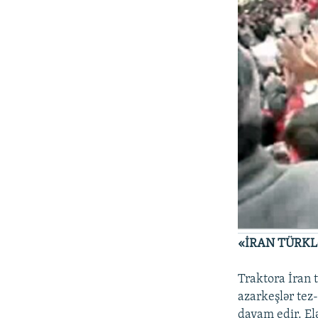
«İRAN TÜRKL
Traktora İran 
azarkeşlər tez-
davam edir. El