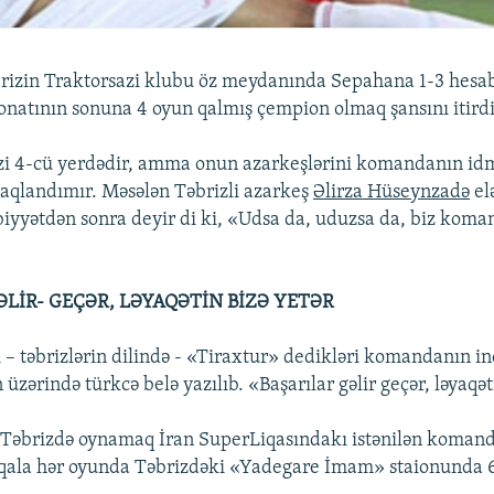
rizin Traktorsazi klubu öz meydanında Sepahana 1-3 hesa
natının sonuna 4 oyun qalmış çempion olmaq şansını itirdi
zi 4-cü yerdədir, amma onun azarkeşlərini komandanın id
aqlandımır. Məsələn Təbrizli azarkeş
Əlirza Hüseynzadə
elə
iyyətdən sonra deyir di ki, «Udsa da, uduzsa da, biz kom
ƏLİR- GEÇƏR, LƏYAQƏTİN BİZƏ YETƏR
 – təbrizlərin dilində - «Tiraxtur» dedikləri komandanın in
n üzərində türkcə belə yazılıb. «Başarılar gəlir geçər, ləyaqət
 Təbrizdə oynamaq İran SuperLiqasındakı istənilən komand
z qala hər oyunda Təbrizdəki «Yadegare İmam» staionunda 