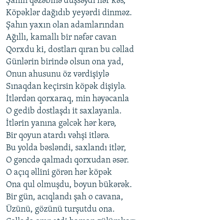
Şahın qəzəbinə düşsəydi hər kəs,
Köpəklər dağıdıb yeyərdi dinməz.
Şahın yaxın olan adamlarından
Ağıllı, kamallı bir nəfər cavan
Qorxdu ki, dostları qıran bu cəllad
Günlərin birində olsun ona yad,
Onun ahusunu öz vərdişiylə
Sınaqdan keçirsin köpək dişiylə.
İtlərdən qorxaraq, min həyəcanla
O gedib dostlaşdı it saxlayanla.
İtlərin yanına gəlcək hər kərə,
Bir qoyun atardı vəhşi itlərə.
Bu yolda bəsləndi, saxlandı itlər,
O gəncdə qalmadı qorxudan əsər.
O açıq əllini görən hər köpək
Ona qul olmuşdu, boyun bükərək.
Bir gün, acıqlandı şah o cavana,
Üzünü, gözünü turşutdu ona.