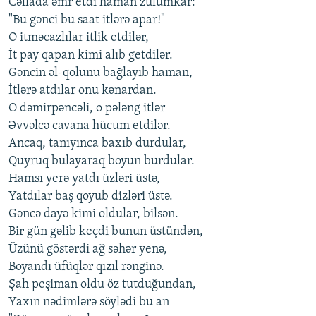
Cəllada əmr etdi haman zülümkar:
"Bu gənci bu saat itlərə apar!"
O itməcazlılar itlik etdilər,
İt pay qapan kimi alıb getdilər.
Gəncin əl-qolunu bağlayıb haman,
İtlərə atdılar onu kənardan.
O dəmirpəncəli, o pələng itlər
Əvvəlcə cavana hücum etdilər.
Ancaq, tanıyınca baxıb durdular,
Quyruq bulayaraq boyun burdular.
Hamsı yerə yatdı üzləri üstə,
Yatdılar baş qoyub dizləri üstə.
Gəncə dayə kimi oldular, bilsən.
Bir gün gəlib keçdi bunun üstündən,
Üzünü göstərdi ağ səhər yenə,
Boyandı üfüqlər qızıl rənginə.
Şah peşiman oldu öz tutduğundan,
Yaxın nədimlərə söylədi bu an