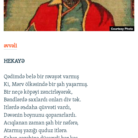
İNFOQRAFIKA
AZƏRBAYCAN ƏDƏBIYYATI KITABXANASI
MISSIYAMIZ
BIZI IZLƏ
KARIKATURA
İSLAM VƏ DEMOKRATIYA
PEŞƏ ETIKASI VƏ JURNALISTIKA STANDARTLARIMIZ
İZ - MƏDƏNIYYƏT PROQRAMI
MATERIALLARIMIZDAN ISTIFADƏ
AZADLIQRADIOSU MOBIL TELEFONUNUZDA
RFE/RL-in bütün saytları
əvvəli
BIZIMLƏ ƏLAQƏ
HEKAYƏ
XƏBƏR BÜLLETENLƏRIMIZ
Qədimdə belə bir rəvayət varmış
Ki, Mərv ölkəsində bir şah yaşarmış.
Bir neçə köpəyi zəncirləyərək,
Bəndlərdə saxlardı onları div tək.
Itlərdə əъdaha qüvvəti vardı,
Dəvənin boynunu qopararlardı.
Acıqlanan zaman şah bir nəfərə,
Atarmış yazığı quduz itlərə.