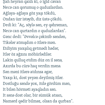
Şah heyran qaldı ki, o igid cavan
Necə can qorumuş o quduzlardan.
Ağlaya-ağlaya göz yaşı tökdü,
Ondan üzr istəyib, diz üstə çökdü.
Dedi ki: "Aç, söylə sən, ey qəhrəman,
Necə can qurtardın o quduzlardan".
Gənc dedi: "Əvvəlcə çəkinib səndən,
Tikələr atmışdım o itlərə mən.
Etdiyim yaxşılıq getmədi hədər,
Itlər öz ağzını möhürlədilər.
Lakin qulluq etdim düz on il sənə,
Axırda bu cürə haq verdin mənə.
Sən məni itlərə atdınsa əgər,
Yaxşı ki, dost yeyən deyilmiş itlər.
Dostluğu səndə yox, itdə gördüm mən,
It bilən hörməti ayaqladın sən.
It sənə dost olar, bir sümük atsan,
Namərd qədir bilməz, olsan da qurban".