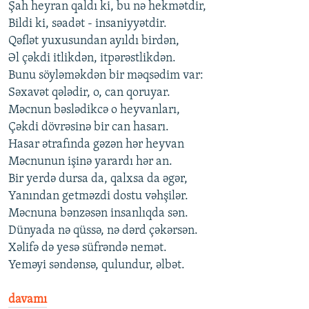
Şah heyran qaldı ki, bu nə hekmətdir,
Bildi ki, səadət - insaniyyətdir.
Qəflət yuxusundan ayıldı birdən,
Əl çəkdi itlikdən, itpərəstlikdən.
Bunu söyləməkdən bir məqsədim var:
Səxavət qələdir, o, can qoruyar.
Məcnun bəslədikcə o heyvanları,
Çəkdi dövrəsinə bir can hasarı.
Hasar ətrafında gəzən hər heyvan
Məcnunun işinə yarardı hər an.
Bir yerdə dursa da, qalxsa da əgər,
Yanından getməzdi dostu vəhşilər.
Məcnuna bənzəsən insanlıqda sən.
Dünyada nə qüssə, nə dərd çəkərsən.
Xəlifə də yesə süfrəndə nemət.
Yeməyi səndənsə, qulundur, əlbət.
davamı