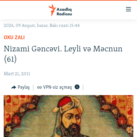
Keçid
linkləri
Əsas
2026, 09 Avqust, bazar, Bakı vaxtı 15:44
məzmuna
GÜNDƏM
OXU ZALI
qayıt
#İZAHLA
Əsas
Nizami Gəncəvi. Leyli və Məcnun
KORRUPSIOMETR
naviqasiyaya
(61)
qayıt
#ƏSLINDƏ
Axtarışa
Mart 21, 2011
FƏRQƏ BAX
keç
QANUNI DOĞRU
Paylaş
VPN-siz açmaq
ARAŞDIRMA
MULTIMEDIA
RADIO ARXIV
VIDEO
HAQQIMIZDA
FOTOQALEREYA
OXU ZALI