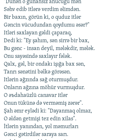
"Dünən o günahsız ahucuğu mən
Səhv edib itlərə verdim əlimdən.
Bir baxın, görün ki, o quduz itlər
Gəncin vücudundan qoydumu əsər?"
Itləri saxlayan gəldi çaparaq,
Dedi ki: "Ey şahım, sən sirrə bir bax,
Bu gənc - insan deyil, mələkdir, mələk.
Onu sayəsində saxlayır fələk.
Qalx, gəl, bir ondakı işığa bax sən,
Tanrı sənətini bəlkə görəsən.
Itlərin ağzında sağ oturmuşdur.
Onların ağzına möhür vurmuşdur.
O əъdahaüzlü canavar itlər
Onun tükünə də verməmiş zərər".
Şah əmr eylədi ki: "Dayanmaq olmaz,
O əldən getmişi tez edin xilas".
İtlərin yanından, yol məmurları
Gənci gətirdilər saraya sarı.