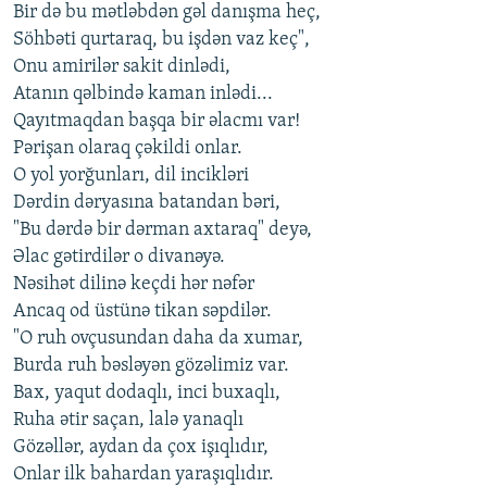
Bir də bu mətləbdən gəl danışma heç,
Söhbəti qurtaraq, bu işdən vaz keç",
Onu amirilər sakit dinlədi,
Atanın qəlbində kaman inlədi...
Qayıtmaqdan başqa bir əlacmı var!
Pərişan olaraq çəkildi onlar.
O yol yorğunları, dil incikləri
Dərdin dəryasına batandan bəri,
"Bu dərdə bir dərman axtaraq" deyə,
Əlac gətirdilər o divanəyə.
Nəsihət dilinə keçdi hər nəfər
Ancaq od üstünə tikan səpdilər.
"O ruh ovçusundan daha da xumar,
Burda ruh bəsləyən gözəlimiz var.
Bax, yaqut dodaqlı, inci buxaqlı,
Ruha ətir saçan, lalə yanaqlı
Gözəllər, aydan da çox işıqlıdır,
Onlar ilk bahardan yaraşıqlıdır.