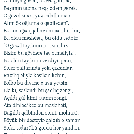
O dünya gözəli, dürrü gətirək,
Başımın tacına nəqş edəm gərək.
O gözəl zinəti yüz calalla mən
Alım öz oğluma o qəbilədən".
Bütün ağsaqqallar danışdı bir-bir,
Bu oldu məsləhət, bu oldu tədbir:
"O gözəl tayfanın incisini biz
Bizim bu gövhərə tay etməliyiz".
Bu oldu tayfanın verdiyi qərar,
Səfər paltarında yola çıxsınlar.
Razılıq əliylə kəsilsin kəbin,
Bəlkə bu divanə o aya yetsin.
Elə ki, səsləndi bu şadlıq zəngi,
Açıldı gül kimi atanın rəngi,
Ata dinlədikcə bu məsləhəti,
Dağıldı qəlbindən qəmi, möhnəti.
Böyük bir dəstəylə qalxıb o zaman
Səfər tədarükü gördü hər yandan.