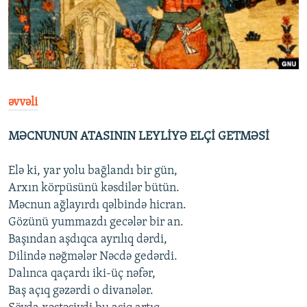
İNFOQRAFIKA
AZƏRBAYCAN ƏDƏBIYYATI KITABXANASI
MISSIYAMIZ
BIZI IZLƏ
KARIKATURA
İSLAM VƏ DEMOKRATIYA
PEŞƏ ETIKASI VƏ JURNALISTIKA STANDARTLARIMIZ
İZ - MƏDƏNIYYƏT PROQRAMI
MATERIALLARIMIZDAN ISTIFADƏ
AZADLIQRADIOSU MOBIL TELEFONUNUZDA
RFE/RL-in bütün saytları
əvvəli
BIZIMLƏ ƏLAQƏ
MƏCNUNUN ATASININ LEYLİYƏ ELÇİ GETMƏSİ
XƏBƏR BÜLLETENLƏRIMIZ
Elə ki, yar yolu bağlandı bir gün,
Arxın körpüsünü kəsdilər bütün.
Məcnun ağlayırdı qəlbində hicran.
Gözünü yummazdı gecələr bir an.
Başından aşdıqca ayrılıq dərdi,
Dilində nəğmələr Nəcdə gedərdi.
Dalınca qaçardı iki-üç nəfər,
Baş açıq gəzərdi o divanələr.