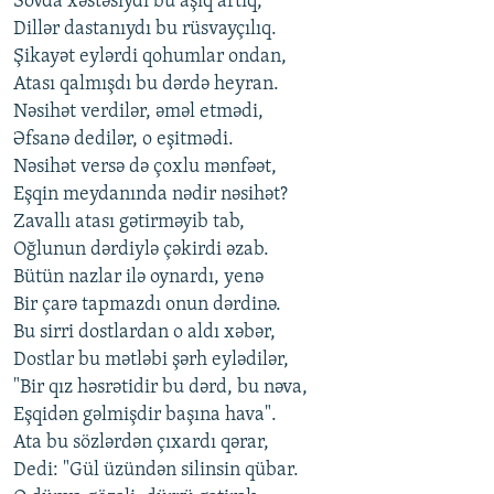
Sövda xəstəsiydi bu aşiq artıq,
Dillər dastanıydı bu rüsvayçılıq.
Şikayət eylərdi qohumlar ondan,
Atası qalmışdı bu dərdə heyran.
Nəsihət verdilər, əməl etmədi,
Əfsanə dedilər, o eşitmədi.
Nəsihət versə də çoxlu mənfəət,
Eşqin meydanında nədir nəsihət?
Zavallı atası gətirməyib tab,
Oğlunun dərdiylə çəkirdi əzab.
Bütün nazlar ilə oynardı, yenə
Bir çarə tapmazdı onun dərdinə.
Bu sirri dostlardan o aldı xəbər,
Dostlar bu mətləbi şərh eylədilər,
"Bir qız həsrətidir bu dərd, bu nəva,
Eşqidən gəlmişdir başına hava".
Ata bu sözlərdən çıxardı qərar,
Dedi: "Gül üzündən silinsin qübar.