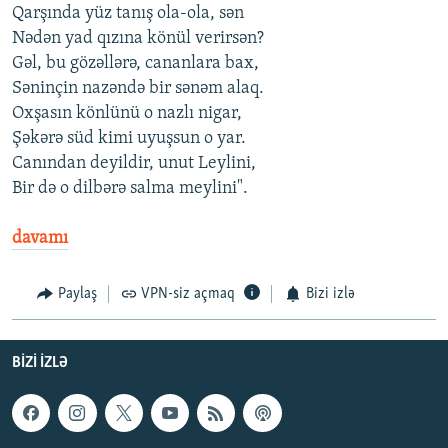
Qarşında yüz tanış ola-ola, sən
Nədən yad qızına könül verirsən?
Gəl, bu gözəllərə, cananlara bax,
Səninçin nazəndə bir sənəm alaq.
Oxşasın könlünü o nazlı nigar,
Şəkərə süd kimi uyuşsun o yar.
Canından deyildir, unut Leylini,
Bir də o dilbərə salma meylini".
davamı
Paylaş
VPN-siz açmaq
Bizi izlə
BIZI IZLƏ