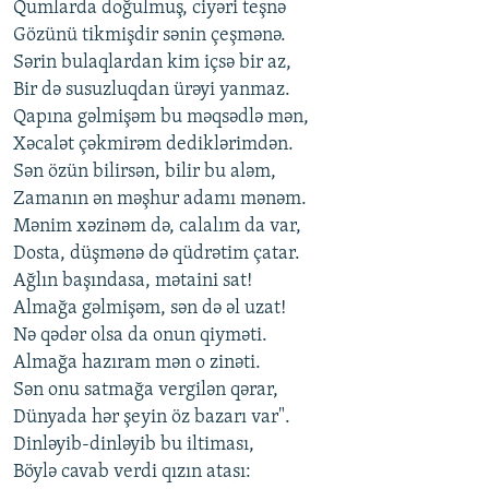
Qumlarda doğulmuş, ciyəri teşnə
Gözünü tikmişdir sənin çeşmənə.
Sərin bulaqlardan kim içsə bir az,
Bir də susuzluqdan ürəyi yanmaz.
Qapına gəlmişəm bu məqsədlə mən,
Xəcalət çəkmirəm dediklərimdən.
Sən özün bilirsən, bilir bu aləm,
Zamanın ən məşhur adamı mənəm.
Mənim xəzinəm də, calalım da var,
Dosta, düşmənə də qüdrətim çatar.
Ağlın başındasa, mətaini sat!
Almağa gəlmişəm, sən də əl uzat!
Nə qədər olsa da onun qiyməti.
Almağa hazıram mən o zinəti.
Sən onu satmağa vergilən qərar,
Dünyada hər şeyin öz bazarı var".
Dinləyib-dinləyib bu iltiması,
Böylə cavab verdi qızın atası: