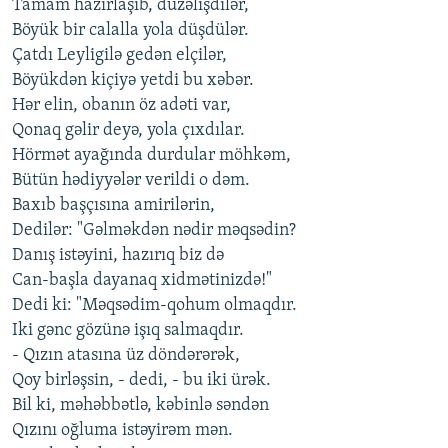
Tamam hazırlaşıb, düzəlişdilər,
Böyük bir calalla yola düşdülər.
Çatdı Leyligilə gedən elçilər,
Böyükdən kiçiyə yetdi bu xəbər.
Hər elin, obanın öz adəti var,
Qonaq gəlir deyə, yola çıxdılar.
Hörmət ayağında durdular möhkəm,
Bütün hədiyyələr verildi o dəm.
Baxıb başçısına amirilərin,
Dedilər: "Gəlməkdən nədir məqsədin?
Danış istəyini, hazırıq biz də
Can-başla dayanaq xidmətinizdə!"
Dedi ki: "Məqsədim-qohum olmaqdır.
Iki gənc gözünə işıq salmaqdır.
- Qızın atasına üz döndərərək,
Qoy birləşsin, - dedi, - bu iki ürək.
Bil ki, məhəbbətlə, kəbinlə səndən
Qızını oğluma istəyirəm mən.