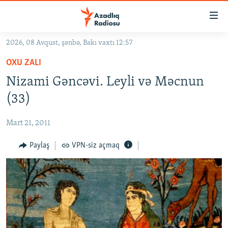
Keçid
linkləri
Əsas
2026, 08 Avqust, şənbə, Bakı vaxtı 12:57
məzmuna
GÜNDƏM
OXU ZALI
qayıt
#İZAHLA
Əsas
Nizami Gəncəvi. Leyli və Məcnun
KORRUPSIOMETR
naviqasiyaya
(33)
qayıt
#ƏSLINDƏ
Axtarışa
Mart 21, 2011
FƏRQƏ BAX
keç
QANUNI DOĞRU
Paylaş
VPN-siz açmaq
ARAŞDIRMA
MULTIMEDIA
RADIO ARXIV
VIDEO
HAQQIMIZDA
FOTOQALEREYA
OXU ZALI