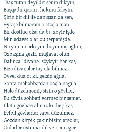
"Baş tutan deyildir sənin diləyin,
Başqadır qərarı, hökmü fələyin.
Şirin bir dil ilə danışsan da sən,
Əyləşə bilmərəm o atəşlə mən.
Bir dostluq olsa da bu xeyir işdə,
Min ədavət olar bu tərpənişdə.
Nə yaman ərköyün böyümüş oğlun,
Özbaşına gəzir, muğayat olun.
Dalınca "divanə" söyləyir hər kəs,
Bizə divanələr tay ola bilməz.
Əvvəl dua et ki, gəlsin ağıla,
Sonra məhəbbətdən başla nağıla.
Hələ düzəlməmiş sizin o gövhər,
Bu sövda söhbəti verməz bir səmər.
İllətli gövhəri almaz ki, heç kəs,
Eyibli gövhərlər sapa düzülməz,
Gözdən kirpik çəkir bizim ərəblər,
Gülərlər üstümə, dil versəm əgər.