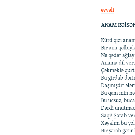
əvvəli
ANAM RƏİSƏN
Kürd qızı anam 
Bir ana qəlbiy
Nə qədər ağlay
Anama dil verə
Çəkməklə qurt
Bu girdab dəri
Daşmışdır ələm
Bu qəm min nəfə
Bu ucsuz, buca
Dərdi unutmaqd
Saqi! Şərab ver
Xəyalım bu yol
Bir şərab gətir 