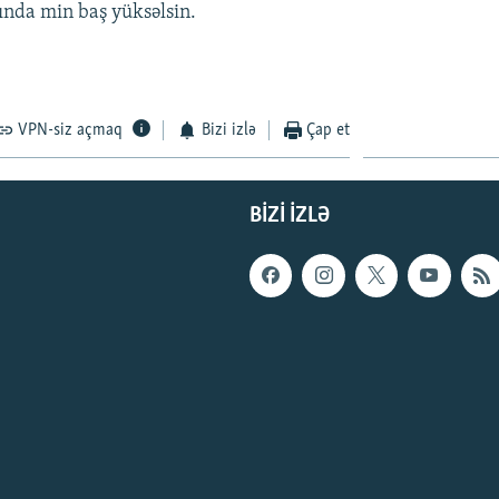
nda min baş yüksəlsin.
VPN-siz açmaq
Bizi izlə
Çap et
BIZI IZLƏ