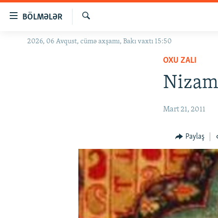
Keçid
BÖLMƏLƏR
linkləri
Axtar
Əsas
2026, 06 Avqust, cümə axşamı, Bakı vaxtı 15:50
GÜNDƏM
məzmuna
OXU ZALI
#İZAHLA
qayıt
Əsas
Nizami
KORRUPSIOMETR
naviqasiyaya
#ƏSLINDƏ
qayıt
Mart 21, 2011
Axtarışa
FƏRQƏ BAX
keç
QANUNI DOĞRU
Paylaş
ARAŞDIRMA
MULTIMEDIA
RADIO ARXIV
VIDEO
HAQQIMIZDA
FOTOQALEREYA
OXU ZALI