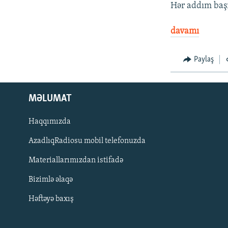
Hər addım başı
davamı
Paylaş
MƏLUMAT
Haqqımızda
AzadlıqRadiosu mobil telefonuzda
Materiallarımızdan istifadə
BIZI IZLƏ
Bizimlə əlaqə
Həftəyə baxış
RFE/RL-in bütün saytları