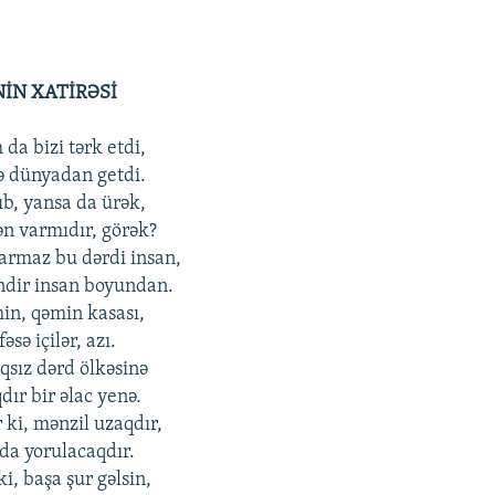
İN XATİRƏSİ
da bizi tərk etdi,
lə dünyadan getdi.
ıb, yansa da ürək,
n varmıdır, görək?
armaz bu dərdi insan,
ndir insan boyundan.
in, qəmin kasası,
sə içilər, azı.
qsız dərd ölkəsinə
ır bir əlac yenə.
 ki, mənzil uzaqdır,
da yorulacaqdır.
ki, başa şur gəlsin,