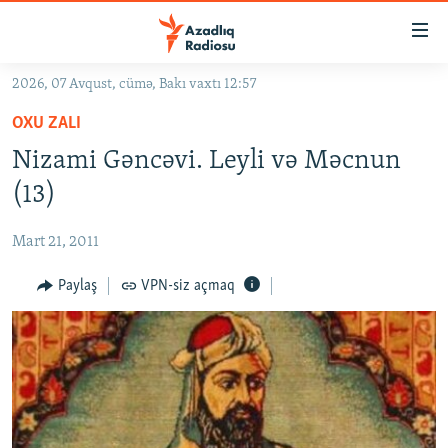
Keçid
linkləri
Əsas
2026, 07 Avqust, cümə, Bakı vaxtı 12:57
məzmuna
GÜNDƏM
OXU ZALI
qayıt
#İZAHLA
Əsas
Nizami Gəncəvi. Leyli və Məcnun
KORRUPSIOMETR
naviqasiyaya
(13)
qayıt
#ƏSLINDƏ
Axtarışa
Mart 21, 2011
FƏRQƏ BAX
keç
QANUNI DOĞRU
Paylaş
VPN-siz açmaq
ARAŞDIRMA
MULTIMEDIA
RADIO ARXIV
VIDEO
HAQQIMIZDA
FOTOQALEREYA
OXU ZALI