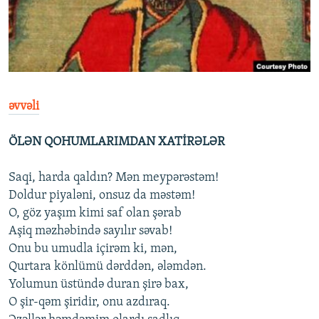
İNFOQRAFIKA
AZƏRBAYCAN ƏDƏBIYYATI KITABXANASI
MISSIYAMIZ
BIZI IZLƏ
KARIKATURA
İSLAM VƏ DEMOKRATIYA
PEŞƏ ETIKASI VƏ JURNALISTIKA STANDARTLARIMIZ
İZ - MƏDƏNIYYƏT PROQRAMI
MATERIALLARIMIZDAN ISTIFADƏ
AZADLIQRADIOSU MOBIL TELEFONUNUZDA
RFE/RL-in bütün saytları
əvvəli
BIZIMLƏ ƏLAQƏ
ÖLƏN QOHUMLARIMDAN XATİRƏLƏR
XƏBƏR BÜLLETENLƏRIMIZ
Saqi, harda qaldın? Mən meypərəstəm!
Doldur piyaləni, onsuz da məstəm!
O, göz yaşım kimi saf olan şərab
Aşiq məzhəbində sayılır səvab!
Onu bu umudla içirəm ki, mən,
Qurtara könlümü dərddən, ələmdən.
Yolumun üstündə duran şirə bax,
O şir-qəm şiridir, onu azdıraq.