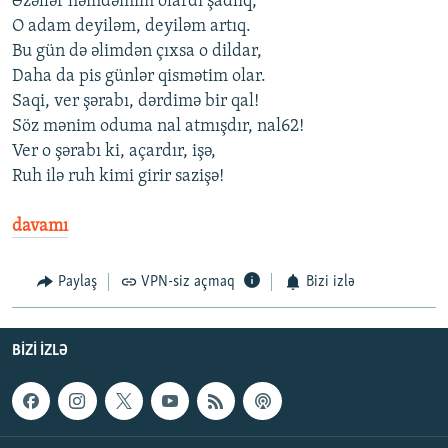
Əzəllər həmdəmim olardı şadlıq,
O adam deyiləm, deyiləm artıq.
Bu gün də əlimdən çıxsa o dildar,
Daha da pis günlər qismətim olar.
Saqi, ver şərabı, dərdimə bir qal!
Söz mənim oduma nal atmışdır, nal62!
Ver o şərabı ki, açardır, işə,
Ruh ilə ruh kimi girir sazişə!
davamı
Paylaş
VPN-siz açmaq
Bizi izlə
BIZI IZLƏ