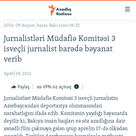
Keçid
linkləri
Əsas
2026, 09 Avqust, bazar, Bakı vaxtı 06:32
məzmuna
GÜNDƏM
Jurnalistləri Müdafiə Komitəsi 3
qayıt
#İZAHLA
Əsas
isveçli jurnalist barədə bəyanat
KORRUPSIOMETR
naviqasiyaya
verib
qayıt
#ƏSLINDƏ
Axtarışa
Aprel 19, 2011
FƏRQƏ BAX
keç
QANUNI DOĞRU
Paylaş
VPN-siz açmaq
ARAŞDIRMA
Jurnalistləri Müdafiə Komitəsi 3 isveçli jurnalistin
Azərbaycandan deportasiya olunmasından
MULTIMEDIA
narahatlığını ifadə edib. Komitənin yaydığı bəyanatda
RADIO ARXIV
VIDEO
deyilir ki, Bakıya insan haqları və söz azadlığına dair
sənədli film çəkməyə gələn qrup aprelin 17-də ölkədən
HAQQIMIZDA
FOTOQALEREYA
OXU ZALI