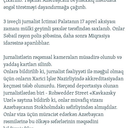
çıxarılıb. Təşkilat Azərbaycanı beynəlxalq mətbuata
İNFOQRAFIKA
AZƏRBAYCAN ƏDƏBIYYATI KITABXANASI
MISSIYAMIZ
əngəl törətməyi dayandırmağa çağırıb.
BIZI IZLƏ
KARIKATURA
İSLAM VƏ DEMOKRATIYA
PEŞƏ ETIKASI VƏ JURNALISTIKA STANDARTLARIMIZ
3 isveçli jurnalist İctimai Palatanın 17 aprel aksiyası
İZ - MƏDƏNIYYƏT PROQRAMI
MATERIALLARIMIZDAN ISTIFADƏ
zamanı mülki geyimli şəxslər tərəfindən saxlanıb. Onlar
Səbail rayon polis şöbəsinə, daha sonra Miqrasiya
AZADLIQRADIOSU MOBIL TELEFONUNUZDA
RFE/RL-in bütün saytları
idarəsinə aparılıblıar.
BIZIMLƏ ƏLAQƏ
XƏBƏR BÜLLETENLƏRIMIZ
Jurnalistlərin rəqəmsal kameraları müsadirə olunub və
yaddaş kartları silinib.
Onlara bildirilib ki, jurnalist fəaliyyəti ilə məşğul olmaq
üçün onların Xarici İşlər Nazirliyində akkreditasiyadan
keçməsi tələb olunurdu. Hərçənd deportasiya olunan
jurnalistlərdən biri - Rohwedder Street «Kavkazsky
Uzel» saytına bildirib ki, onlar müvafiq vizanı
Azərbaycanın Stokholmdakı səfirliyindən almışdılar.
Onlar viza üçün müraciət edərkən Azərbaycan
rəsmilərinə bu ölkəyə səfərlərinin məqsədini