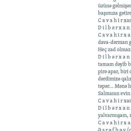
üzünə gəlmişəm
başımıza gətir
C a v a h i r x
D i l b ə r x a 
C a v a h i r x
dava-dərman gə
Hеç zad olmaz.
D i l b ə r x a
tamam dəyib bi
pirə apar, biri
dərdimizə qalı
təpər... Mənə h
Salmanın еvin A
C a v a h i r 
D i l b ə r x a
yalvarmışam, 
C a v a h i r x 
Ə ş r ə f b ə y 