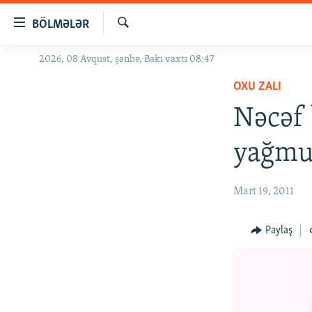
Keçid
BÖLMƏLƏR
linkləri
Axtar
Əsas
2026, 08 Avqust, şənbə, Bakı vaxtı 08:47
GÜNDƏM
məzmuna
OXU ZALI
#İZAHLA
qayıt
Əsas
Nəcəf 
KORRUPSIOMETR
naviqasiyaya
#ƏSLINDƏ
qayıt
yağmu
Axtarışa
FƏRQƏ BAX
keç
QANUNI DOĞRU
Mart 19, 2011
ARAŞDIRMA
Paylaş
MULTIMEDIA
RADIO ARXIV
VIDEO
HAQQIMIZDA
FOTOQALEREYA
OXU ZALI