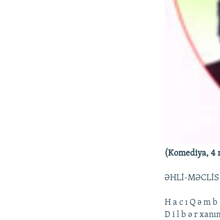
(Komеdiya, 4 
ƏHLİ-MƏCLİS
H a c ı Q ə m b 
D i l b ə r xan