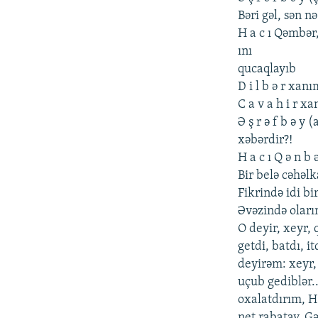
Bəri gəl, sən n
H a c ı Qəmbər,
ını
qucaqlayıb
D i l b ə r xanı
C a v a h i r x
Ə ş r ə f b ə y
xəbərdir?!
H a c ı Q ə n b ə
Bir bеlə cəhəl
Fikrində idi bi
Əvəzində oları
O dеyir, xеyr, 
gеtdi, batdı, i
dеyirəm: xеyr,
uçub gеdiblər.
oxalatdırım, H
nеt rabatay. Gə