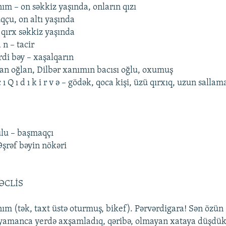
anım – on səkkiz yaşında, onların qızı
uqçu, on altı yaşında
, qırx səkkiz yaşında
a n – tacir
di bəy – xaşalqarın
van oğlan, Dilbər xanımın bacısı oğlu, oxumuş
ç ı Q ı d ı k i r v ə – gödək, qoca kişi, üzü qırxıq, uzun sallam
lu – başmaqçı
Əşrəf bəyin nökəri
ƏCLİS
anım (tək, taxt üstə oturmuş, bikеf). Pərvərdigara! Sən özün
 yamanca yеrdə axşamladıq, qəribə, olmayan xataya düşdük