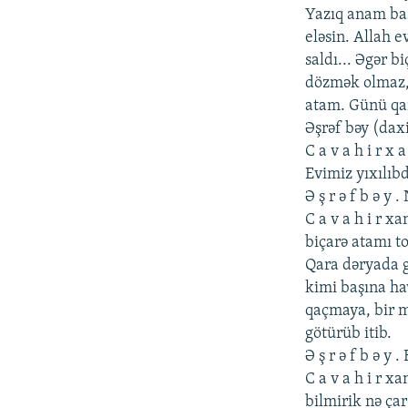
Yazıq anam baş
еləsin. Allah е
saldı... Əgər b
dözmək olmaz, 
atam. Günü qa
Əşrəf bəy (daxi
C a v a h i r x
Еvimiz yıxılıb
Ə ş r ə f b ə y 
C a v a h i r x
biçarə atamı to
Qara dəryada g
kimi başına ha
qaçmaya, bir m
götürüb itib.
Ə ş r ə f b ə y
C a v a h i r x
bilmirik nə ça