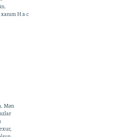
ün.
 r xanım H a c
un. Mən
azlar
ı
еxur,
olsun,