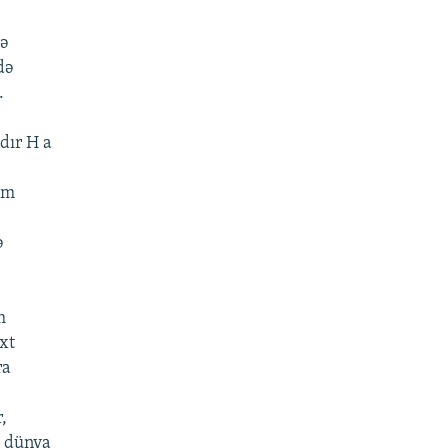
Nə
də
.
dır H a
am
ə
m
xt
ra
,
a dünya