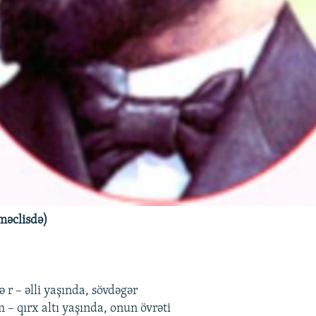
məclisdə)
ə r – əlli yaşında, sövdəgər
ım – qırx altı yaşında, onun övrəti