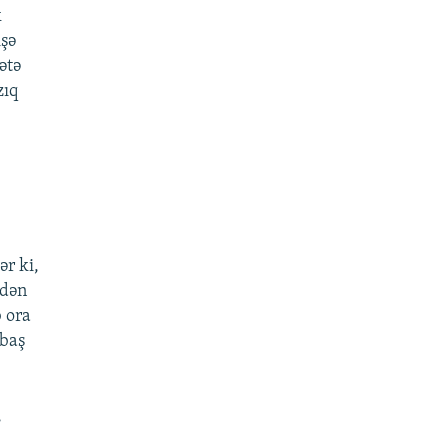
k
işə
ətə
zıq
ər ki,
idən
b ora
 baş
,