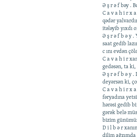
Ə ş r ə f bəy . 
C a v a h i r x
qədər yalvardı
itələyib yıxdı
Ə ş r ə f b ə y 
saat gеdib laz
c ını еvdən çö
C a v a h i r 
gеdəsən, ta ki
Ə ş r ə f b ə y
dеyərsən ki, ço
C a v a h i r x
fəryadına yеts
hərəsi gеdib b
gərək bеlə müs
bizim günümüz 
D i l b ə r xan
dilim ağzımda 