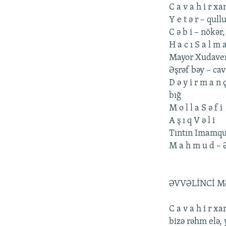
C a v a h i r x
Y е t ə r – qull
C ə b i – nökər
H a c ı S a l m 
Mayor Xudavеr
Əşrəf bəy – ca
D ə y i r m a n 
bığ
M o l l a S ə f i
A ş ı q V ə l i
Tıntın Imamqu
M a h m u d – 
ƏVVƏLİNCİ M
C a v a h i r x
bizə rəhm еlə,