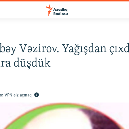
bəy Vəzirov. Yağışdan çıxd
ra düşdük
VPN-siz açmaq