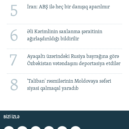
5
İran: ABŞ ilə heç bir danışıq aparılmır
6
Əli Kərimlinin saxlanma şəraitinin
ağırlaşdırıldığı bildirilir
7
Ayaqaltı üzərindəki Rusiya bayrağına görə
Özbəkistan vətəndaşını deportasiya etdilər
8
'Taliban' rəsmilərinin Moldovaya səfəri
siyasi qalmaqal yaradıb
BIZI IZLƏ