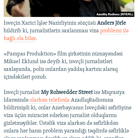
İsveçin Xarici İşlər Nazirliyinin sözçüsü
Anders Jörle
bildirib ki, jurnalistlərin saxlanması viza
problemi ilə
bağlı ola bilər
.
«Pampas Produktion» film şirkətinin nümayəndəsi
Mikael Eklund isə deyib ki, isveçli jurnalistləri
saxlayanda, polis onlardan yaddaş kartını alaraq
içindəkiləri pozub.
İsveçli jurnalist
My Rohwedder Street
isə Miqrasiya
İdarəsində
olarkən telefonla
AzadlıqRadiosuna
bildirmişdi ki, onlar Azərbaycanın İsveçdəki səfirliyinə
viza üçün müraciət edərkən jurnalist olduqlarını
gizlətməyiblər. Üstəlik viza alarkən də səfirlikdən
onlara hər hansı problem yarandığı təqdirdə səfirliklə