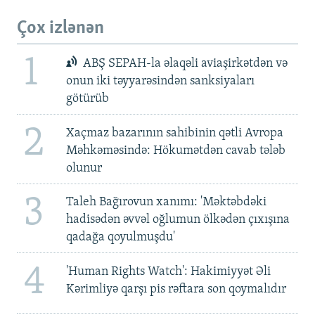
Çox izlənən
1
ABŞ SEPAH-la əlaqəli aviaşirkətdən və
onun iki təyyarəsindən sanksiyaları
götürüb
2
Xaçmaz bazarının sahibinin qətli Avropa
Məhkəməsində: Hökumətdən cavab tələb
olunur
3
Taleh Bağırovun xanımı: 'Məktəbdəki
hadisədən əvvəl oğlumun ölkədən çıxışına
qadağa qoyulmuşdu'
4
'Human Rights Watch': Hakimiyyət Əli
Kərimliyə qarşı pis rəftara son qoymalıdır