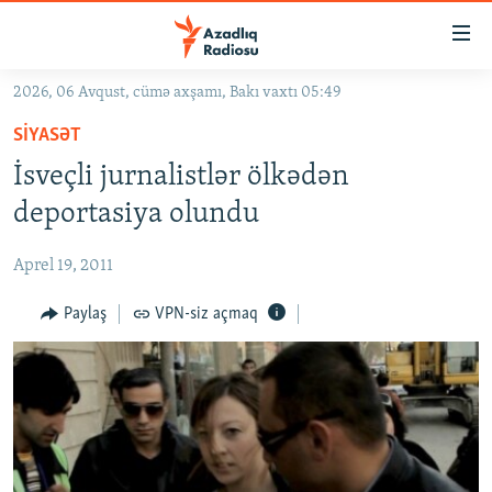
Keçid
linkləri
Əsas
2026, 06 Avqust, cümə axşamı, Bakı vaxtı 05:49
məzmuna
GÜNDƏM
SIYASƏT
qayıt
#İZAHLA
Əsas
İsveçli jurnalistlər ölkədən
KORRUPSIOMETR
naviqasiyaya
deportasiya olundu
qayıt
#ƏSLINDƏ
Axtarışa
Aprel 19, 2011
FƏRQƏ BAX
keç
QANUNI DOĞRU
Paylaş
VPN-siz açmaq
ARAŞDIRMA
MULTIMEDIA
RADIO ARXIV
VIDEO
HAQQIMIZDA
FOTOQALEREYA
OXU ZALI