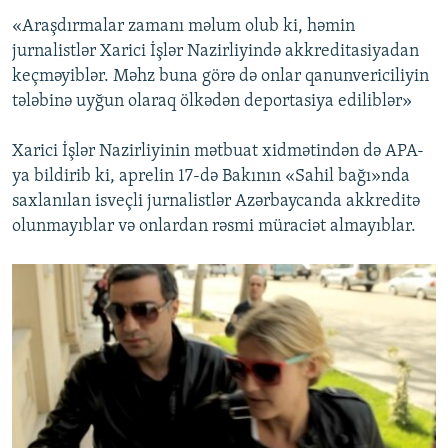
«Araşdırmalar zamanı məlum olub ki, həmin
jurnalistlər Xarici İşlər Nazirliyində akkreditasiyadan
keçməyiblər. Məhz buna görə də onlar qanunvericiliyin
tələbinə uyğun olaraq ölkədən deportasiya ediliblər»
Xarici İşlər Nazirliyinin mətbuat xidmətindən də APA-
ya bildirib ki, aprelin 17-də Bakının «Sahil bağı»nda
saxlanılan isveçli jurnalistlər Azərbaycanda akkreditə
olunmayıblar və onlardan rəsmi müraciət almayıblar.