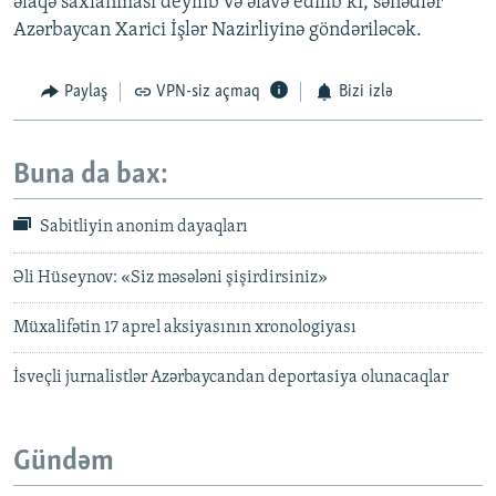
əlaqə saxlanması deyilib və əlavə edilib ki, sənədlər
Azərbaycan Xarici İşlər Nazirliyinə göndəriləcək.
Paylaş
VPN-siz açmaq
Bizi izlə
Buna da bax:
Sabitliyin anonim dayaqları
Əli Hüseynov: «Siz məsələni şişirdirsiniz»
Müxalifətin 17 aprel aksiyasının xronologiyası
İsveçli jurnalistlər Azərbaycandan deportasiya olunacaqlar
Gündəm