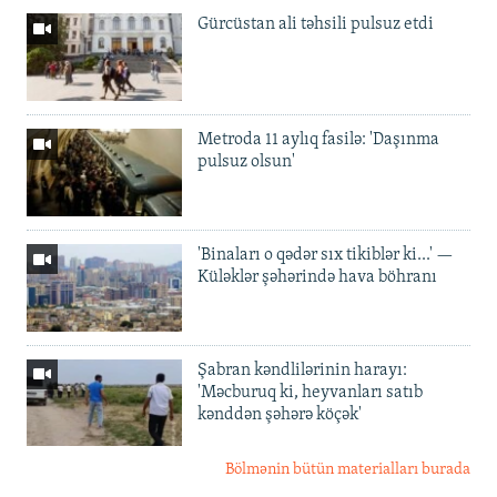
Gürcüstan ali təhsili pulsuz etdi
Metroda 11 aylıq fasilə: 'Daşınma
pulsuz olsun'
'Binaları o qədər sıx tikiblər ki...' —
Küləklər şəhərində hava böhranı
Şabran kəndlilərinin harayı:
'Məcburuq ki, heyvanları satıb
kənddən şəhərə köçək'
Bölmənin bütün materialları burada