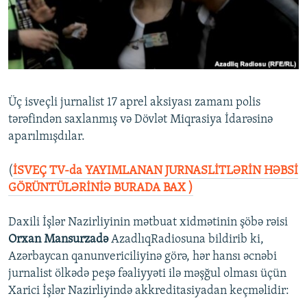
İNFOQRAFIKA
AZƏRBAYCAN ƏDƏBIYYATI KITABXANASI
MISSIYAMIZ
BIZI IZLƏ
KARIKATURA
İSLAM VƏ DEMOKRATIYA
PEŞƏ ETIKASI VƏ JURNALISTIKA STANDARTLARIMIZ
İZ - MƏDƏNIYYƏT PROQRAMI
MATERIALLARIMIZDAN ISTIFADƏ
AZADLIQRADIOSU MOBIL TELEFONUNUZDA
RFE/RL-in bütün saytları
Üç isveçli jurnalist 17 aprel aksiyası zamanı polis
BIZIMLƏ ƏLAQƏ
tərəfindən saxlanmış və Dövlət Miqrasiya İdarəsinə
aparılmışdılar.
XƏBƏR BÜLLETENLƏRIMIZ
(
İSVEÇ TV-da YAYIMLANAN JURNASLİTLƏRİN HƏBSİ
GÖRÜNTÜLƏRİNİƏ BURADA BAX )
Daxili İşlər Nazirliyinin mətbuat xidmətinin şöbə rəisi
Orxan Mansurzadə
AzadlıqRadiosuna bildirib ki,
Azərbaycan qanunvericiliyinə görə, hər hansı əcnəbi
jurnalist ölkədə peşə fəaliyyəti ilə məşğul olması üçün
Xarici İşlər Nazirliyində akkreditasiyadan keçməlidir: