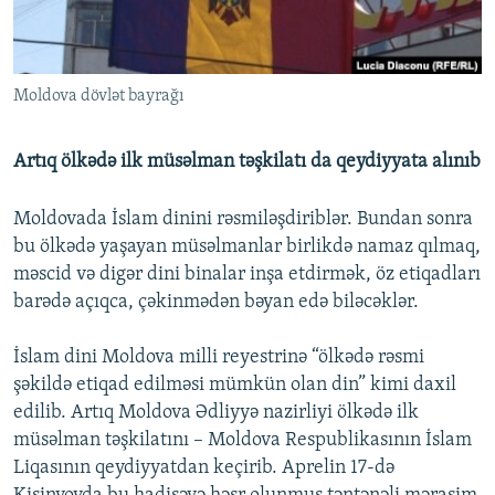
İNFOQRAFIKA
AZƏRBAYCAN ƏDƏBIYYATI KITABXANASI
MISSIYAMIZ
BIZI IZLƏ
KARIKATURA
İSLAM VƏ DEMOKRATIYA
PEŞƏ ETIKASI VƏ JURNALISTIKA STANDARTLARIMIZ
Moldova dövlət bayrağı
İZ - MƏDƏNIYYƏT PROQRAMI
MATERIALLARIMIZDAN ISTIFADƏ
AZADLIQRADIOSU MOBIL TELEFONUNUZDA
RFE/RL-in bütün saytları
Artıq ölkədə ilk müsəlman təşkilatı da qeydiyyata alınıb
BIZIMLƏ ƏLAQƏ
Moldovada İslam dinini rəsmiləşdiriblər. Bundan sonra
XƏBƏR BÜLLETENLƏRIMIZ
bu ölkədə yaşayan müsəlmanlar birlikdə namaz qılmaq,
məscid və digər dini binalar inşa etdirmək, öz etiqadları
barədə açıqca, çəkinmədən bəyan edə biləcəklər.
İslam dini Moldova milli reyestrinə “ölkədə rəsmi
şəkildə etiqad edilməsi mümkün olan din” kimi daxil
edilib. Artıq Moldova Ədliyyə nazirliyi ölkədə ilk
müsəlman təşkilatını – Moldova Respublikasının İslam
Liqasının qeydiyyatdan keçirib. Aprelin 17-də