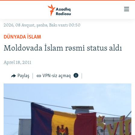
Keçid
linkləri
Əsas
2026, 08 Avqust, şənbə, Bakı vaxtı 00:50
məzmuna
GÜNDƏM
DÜNYADA İSLAM
qayıt
#İZAHLA
Əsas
Moldovada İslam rəsmi status aldı
KORRUPSIOMETR
naviqasiyaya
qayıt
Aprel 18, 2011
#ƏSLINDƏ
Axtarışa
FƏRQƏ BAX
Paylaş
VPN-siz açmaq
keç
QANUNI DOĞRU
ARAŞDIRMA
MULTIMEDIA
RADIO ARXIV
VIDEO
HAQQIMIZDA
FOTOQALEREYA
OXU ZALI