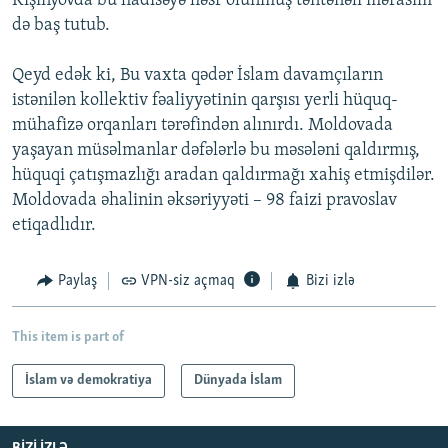
Kişinyovda bu hadisəyə həsr olunmuş təntənəli mərasim
də baş tutub.
Qeyd edək ki, Bu vaxta qədər İslam davamçıların
istənilən kollektiv fəaliyyətinin qarşısı yerli hüquq-
mühafizə orqanları tərəfindən alınırdı. Moldovada
yaşayan müsəlmanlar dəfələrlə bu məsələni qaldırmış,
hüquqi çatışmazlığı aradan qaldırmağı xahiş etmişdilər.
Moldovada əhalinin əksəriyyəti – 98 faizi pravoslav
etiqadlıdır.
Paylaş
VPN-siz açmaq
Bizi izlə
This item is part of
İslam və demokratiya
Dünyada İslam