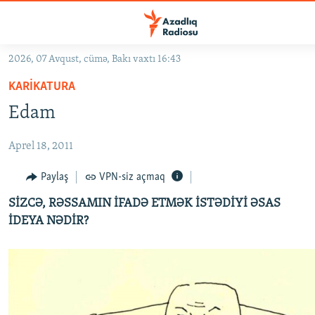
Keçid
linkləri
Əsas
2026, 07 Avqust, cümə, Bakı vaxtı 16:43
məzmuna
GÜNDƏM
KARIKATURA
qayıt
#İZAHLA
Əsas
Edam
KORRUPSIOMETR
naviqasiyaya
qayıt
Aprel 18, 2011
#ƏSLINDƏ
Axtarışa
FƏRQƏ BAX
Paylaş
VPN-siz açmaq
keç
QANUNI DOĞRU
SİZCƏ, RƏSSAMIN İFADƏ ETMƏK İSTƏDİYİ ƏSAS
İDEYA NƏDİR?
ARAŞDIRMA
MULTIMEDIA
RADIO ARXIV
VIDEO
HAQQIMIZDA
FOTOQALEREYA
OXU ZALI