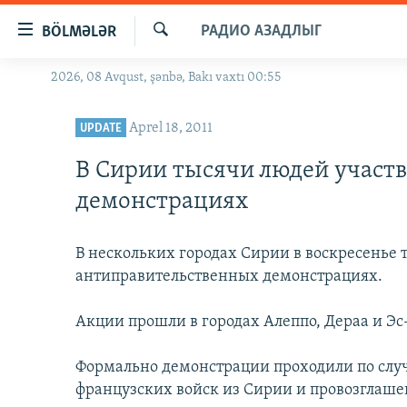
Keçid
РАДИО АЗАДЛЫГ
BÖLMƏLƏR
linkləri
Axtar
Əsas
2026, 08 Avqust, şənbə, Bakı vaxtı 00:55
GÜNDƏM
məzmuna
#İZAHLA
qayıt
Aprel 18, 2011
UPDATE
Əsas
KORRUPSIOMETR
naviqasiyaya
В Сирии тысячи людей участв
#ƏSLINDƏ
qayıt
демонстрациях
Axtarışa
FƏRQƏ BAX
keç
QANUNI DOĞRU
В нескольких городах Сирии в воскресенье 
антиправительственных демонстрациях.
ARAŞDIRMA
MULTIMEDIA
Акции прошли в городах Алеппо, Дераа и Эс
RADIO ARXIV
VIDEO
Формально демонстрации проходили по случ
HAQQIMIZDA
FOTOQALEREYA
OXU ZALI
французских войск из Сирии и провозглаше