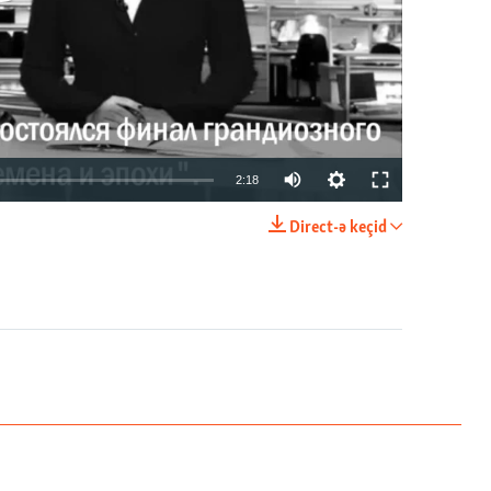
2:18
Direct-ə keçid
EMBED
PAYLAŞ