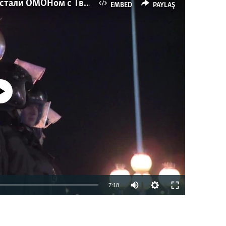
Как украинские "беркутовцы" с Майдана стали ОМОНом с Тверской
EMBED
PAYLAŞ
currently available
7:18
EMBED
PAYLAŞ