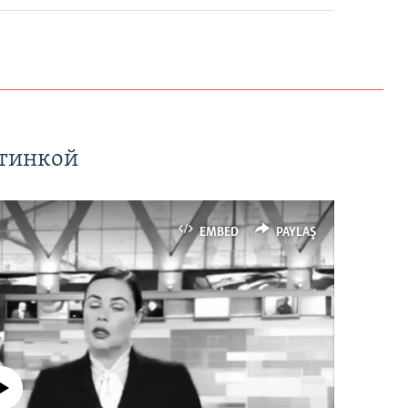
ртинкой
EMBED
PAYLAŞ
currently available