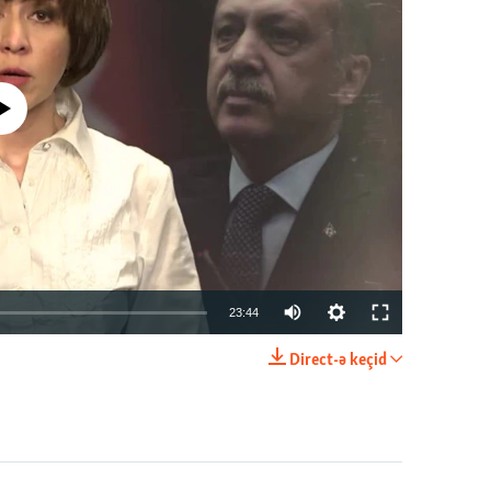
currently available
23:44
Direct-ə keçid
EMBED
PAYLAŞ