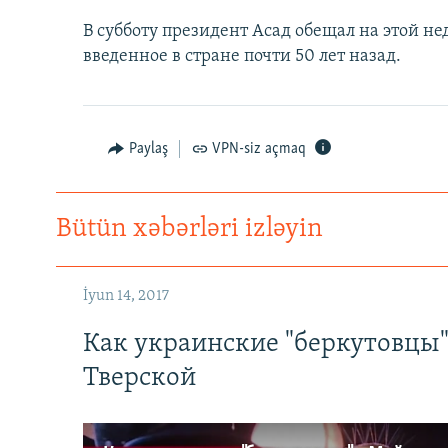
İNFOQRAFIKA
AZƏRBAYCAN ƏDƏBIYYATI KITABXANASI
MISSIYAMIZ
В субботу президент Асад обещал на этой н
KARIKATURA
İSLAM VƏ DEMOKRATIYA
PEŞƏ ETIKASI VƏ JURNALISTIKA
введенное в стране почти 50 лет назад.
STANDARTLARIMIZ
İZ - MƏDƏNIYYƏT PROQRAMI
MATERIALLARIMIZDAN ISTIFADƏ
AZADLIQRADIOSU MOBIL TELEFONUNUZDA
Paylaş
VPN-siz açmaq
BIZIMLƏ ƏLAQƏ
XƏBƏR BÜLLETENLƏRIMIZ
Bütün xəbərləri izləyin
İyun 14, 2017
Как украинские "беркутовцы
Тверской