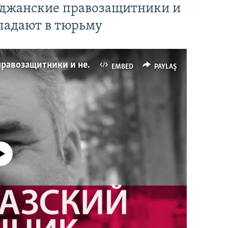
йджанские правозащитники и
падают в тюрьму
Имидж – все. Почему азербайджанские правозащитники и независимые журналисты попадают в тюрьму
EMBED
PAYLAŞ
currently available