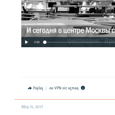
0:00
Paylaş
VPN-siz açmaq
May 31, 2017