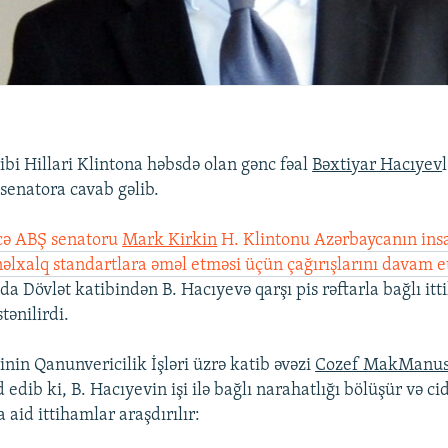
ibi Hillari Klintona həbsdə olan gənc fəal
Bəxtiyar Hacıyev
senatora cavab gəlib.
cə ABŞ senatoru
Mark Kirkin
H. Klintonu Azərbaycanın ins
əlxalq standartlara əməl etməsi üçün çağırışlarını davam 
da Dövlət katibindən B. Hacıyevə qarşı pis rəftarla bağlı it
tənilirdi.
inin Qanunvericilik İşləri üzrə katib əvəzi
Cozef MakManu
edib ki, B. Hacıyevin işi ilə bağlı narahatlığı bölüşür və ci
a aid ittihamlar araşdırılır: