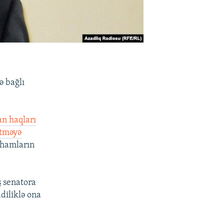
lə bağlı
an haqları
etməyə
tihamların
s
senatora
ddiliklə ona