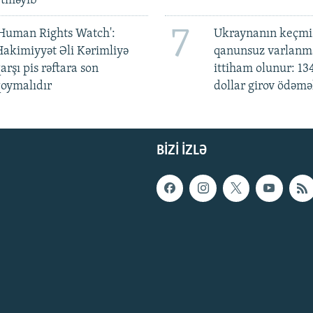
etməyib
7
Human Rights Watch':
Ukraynanın keçmiş
akimiyyət Əli Kərimliyə
qanunsuz varlan
arşı pis rəftara son
ittiham olunur: 13
oymalıdır
dollar girov ödəmə
BIZI IZLƏ