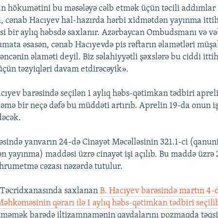
n hökumətini bu məsələyə cəlb etmək üçün təcili addımlar 
, cənab Hacıyev hal-hazırda hərbi xidmətdən yayınma ittih
 bir aylıq həbsdə saxlanır. Azərbaycan Ombudsmanı və vək
umata əsasən, cənab Hacıyevdə pis rəftarın əlamətləri müşah
əncənin əlaməti deyil. Biz səlahiyyətli şəxslərə bu ciddi itt
üçün təzyiqləri davam etdirəcəyik».
acıyev barəsində seçilən 1 aylıq həbs-qətimkan tədbiri aprel
əmə bir neçə dəfə bu müddəti artırıb. Aprelin 19-da onun işi
dəcək.
əsində yanvarın 24-də Cinayət Məcəlləsinin 321.1-ci (qanun
n yayınma) maddəsi üzrə cinayət işi açılıb. Bu maddə üzrə 2
hrumetmə cəzası nəzərdə tutulur.
aq Təcridxanasında saxlanan
B. Hacıyev barəsində martın 4-
əhkəməsinin qərarı ilə 1 aylıq həbs-qətimkan tədbiri seçili
etməmək barədə iltizamnamənin qaydalarını pozmaqda təqsir