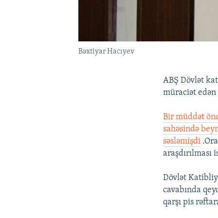
Bəxtiyar Hacıyev
ABŞ Dövlət kat
müraciət edən 
Bir müddət ön
sahəsində beyn
səsləmişdi
.Ora
araşdırılması is
Dövlət Katibliy
cavabında qeyd 
qarşı pis rəftar