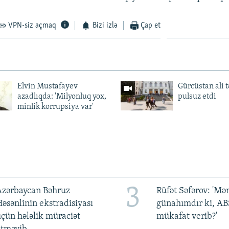
VPN-siz açmaq
Bizi izlə
Çap et
Elvin Mustafayev
Gürcüstan ali t
azadlıqda: 'Milyonluq yox,
pulsuz etdi
minlik korrupsiya var'
3
Azərbaycan Bəhruz
Rüfət Səfərov: 'M
əsənlinin ekstradisiyası
günahımdır ki, A
çün hələlik müraciət
mükafat verib?'