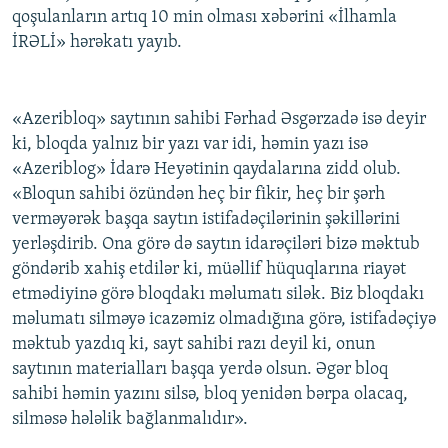
qoşulanların artıq 10 min olması xəbərini «İlhamla
İNFOQRAFIKA
AZƏRBAYCAN ƏDƏBIYYATI KITABXANASI
MISSIYAMIZ
BIZI IZLƏ
İRƏLİ» hərəkatı yayıb.
KARIKATURA
İSLAM VƏ DEMOKRATIYA
PEŞƏ ETIKASI VƏ JURNALISTIKA STANDARTLARIMIZ
İZ - MƏDƏNIYYƏT PROQRAMI
MATERIALLARIMIZDAN ISTIFADƏ
«Azeribloq» saytının sahibi Fərhad Əsgərzadə isə deyir
AZADLIQRADIOSU MOBIL TELEFONUNUZDA
RFE/RL-in bütün saytları
ki, bloqda yalnız bir yazı var idi, həmin yazı isə
BIZIMLƏ ƏLAQƏ
«Azeriblog» İdarə Heyətinin qaydalarına zidd olub.
«Bloqun sahibi özündən heç bir fikir, heç bir şərh
XƏBƏR BÜLLETENLƏRIMIZ
verməyərək başqa saytın istifadəçilərinin şəkillərini
yerləşdirib. Ona görə də saytın idarəçiləri bizə məktub
göndərib xahiş etdilər ki, müəllif hüquqlarına riayət
etmədiyinə görə bloqdakı məlumatı silək. Biz bloqdakı
məlumatı silməyə icazəmiz olmadığına görə, istifadəçiyə
məktub yazdıq ki, sayt sahibi razı deyil ki, onun
saytının materialları başqa yerdə olsun. Əgər bloq
sahibi həmin yazını silsə, bloq yenidən bərpa olacaq,
silməsə hələlik bağlanmalıdır».