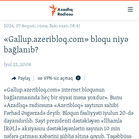
Keçid
linkləri
Əsas
2026, 07 Avqust, cümə, Bakı vaxtı 08:41
məzmuna
GÜNDƏM
«Gallup.azeribloq.com» bloqu niyə
qayıt
#İZAHLA
Əsas
bağlanıb?
KORRUPSIOMETR
naviqasiyaya
qayıt
İyul 22, 2008
#ƏSLINDƏ
Axtarışa
FƏRQƏ BAX
Paylaş
VPN-siz açmaq
keç
QANUNI DOĞRU
«Gallup.azeribloq.com» internet bloqunun
bağlanmasında heç bir siyasi məna yoxdur». Bunu
ARAŞDIRMA
«Azadlıq» radiosuna «Azeribloq» saytının sahibi
MULTIMEDIA
Fərhad Əsgərzadə deyib. Bloqun fəaliyyəti iyulun 20-də
dayandırılıb. Sayt prezidenti dəstəkləyən «İlhamla
RADIO ARXIV
VIDEO
İRƏLİ» aksiyasını dəstəkləyənlərin sayının 10 min
HAQQIMIZDA
FOTOQALEREYA
OXU ZALI
nəfərə çatması xəbərini şübhə altına qoyub. Təşəbbüsə