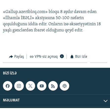
«Gallup.azeribloq.com» bloqu 8 aydır davam edən
«İlhamla İRƏLİ» aksiyasına 50-100 nəfərin
qoşulduğunu iddia edir. Onların isə əksəriyyətinin 18
yaşlı gənclərdən ibarət olduğunu qeyd edir.
Paylaş
VPN-siz açmaq
Bizi izlə
BIZI IZLƏ
MƏLUMAT