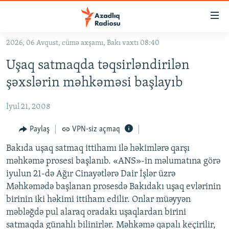
Keçid
linkləri
Əsas
2026, 06 Avqust, cümə axşamı, Bakı vaxtı 08:40
məzmuna
GÜNDƏM
Uşaq satmaqda təqsirləndirilən
qayıt
#İZAHLA
Əsas
şəxslərin məhkəməsi başlayıb
KORRUPSIOMETR
naviqasiyaya
qayıt
İyul 21, 2008
#ƏSLINDƏ
Axtarışa
FƏRQƏ BAX
Paylaş
VPN-siz açmaq
keç
QANUNI DOĞRU
Bakıda uşaq satmaq ittihamı ilə həkimlərə qarşı
məhkəmə prosesi başlanıb. «ANS»-in məlumatına görə
ARAŞDIRMA
iyulun 21-də Ağır Cinayətlərə Dair İşlər üzrə
MULTIMEDIA
Məhkəmədə başlanan prosesdə Bakıdakı uşaq evlərinin
birinin iki həkimi ittiham edilir. Onlar müəyyən
RADIO ARXIV
VIDEO
məbləğdə pul alaraq oradakı uşaqlardan birini
HAQQIMIZDA
FOTOQALEREYA
OXU ZALI
satmaqda günahlı bilinirlər. Məhkəmə qapalı keçirilir,