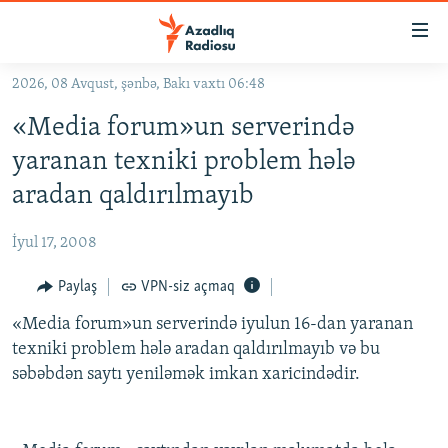
Keçid
linkləri
Əsas
2026, 08 Avqust, şənbə, Bakı vaxtı 06:48
məzmuna
GÜNDƏM
«Media forum»un serverində
qayıt
#İZAHLA
Əsas
yaranan texniki problem hələ
KORRUPSIOMETR
naviqasiyaya
aradan qaldırılmayıb
qayıt
#ƏSLINDƏ
Axtarışa
İyul 17, 2008
FƏRQƏ BAX
keç
QANUNI DOĞRU
Paylaş
VPN-siz açmaq
ARAŞDIRMA
«Media forum»un serverində iyulun 16-dan yaranan
texniki problem hələ aradan qaldırılmayıb və bu
MULTIMEDIA
səbəbdən saytı yeniləmək imkan xaricindədir.
RADIO ARXIV
VIDEO
HAQQIMIZDA
FOTOQALEREYA
OXU ZALI