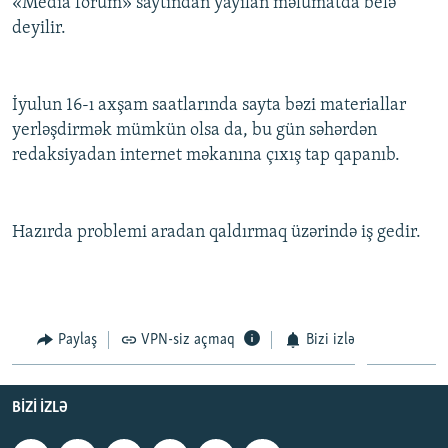
«Media forum» saytından yayılan məlumatda belə
İNFOQRAFIKA
AZƏRBAYCAN ƏDƏBIYYATI KITABXANASI
MISSIYAMIZ
deyilir.
BIZI IZLƏ
KARIKATURA
İSLAM VƏ DEMOKRATIYA
PEŞƏ ETIKASI VƏ JURNALISTIKA STANDARTLARIMIZ
İZ - MƏDƏNIYYƏT PROQRAMI
MATERIALLARIMIZDAN ISTIFADƏ
İyulun 16-ı axşam saatlarında sayta bəzi materiallar
AZADLIQRADIOSU MOBIL TELEFONUNUZDA
RFE/RL-in bütün saytları
yerləşdirmək mümkün olsa da, bu gün səhərdən
redaksiyadan internet məkanına çıxış tap qapanıb.
BIZIMLƏ ƏLAQƏ
XƏBƏR BÜLLETENLƏRIMIZ
Hazırda problemi aradan qaldırmaq üzərində iş gedir.
Paylaş
VPN-siz açmaq
Bizi izlə
BIZI IZLƏ