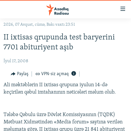
Keçid
linkləri
Əsas
2026, 07 Avqust, cümə, Bakı vaxtı 23:51
məzmuna
GÜNDƏM
II ixtisas qrupunda test baryerini
qayıt
#İZAHLA
Əsas
7701 abituriyent aşıb
KORRUPSIOMETR
naviqasiyaya
qayıt
İyul 17, 2008
#ƏSLINDƏ
Axtarışa
FƏRQƏ BAX
Paylaş
VPN-siz açmaq
keç
QANUNI DOĞRU
Ali məktəblərin II ixtisas qrupuna iyulun 14-də
keçirilən qəbul imtahanının nəticələri məlum olub.
ARAŞDIRMA
MULTIMEDIA
Tələbə Qəbulu üzrə Dövlət Komissiyasının (TQDK)
RADIO ARXIV
VIDEO
Mətbuat Xidmətindən «Media forum» saytına verilən
HAQQIMIZDA
FOTOQALEREYA
OXU ZALI
məlumata görə, II ixtisas qrupu üzrə 21 841 abituriyent