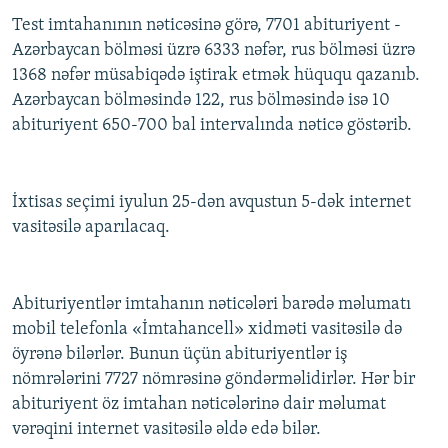
Test imtahanının nəticəsinə görə, 7701 abituriyent -
Azərbaycan bölməsi üzrə 6333 nəfər, rus bölməsi üzrə
1368 nəfər müsabiqədə iştirak etmək hüququ qazanıb.
Azərbaycan bölməsində 122, rus bölməsində isə 10
abituriyent 650-700 bal intervalında nəticə göstərib.
İxtisas seçimi iyulun 25-dən avqustun 5-dək internet
vasitəsilə aparılacaq.
Abituriyentlər imtahanın nəticələri barədə məlumatı
mobil telefonla «İmtahancell» xidməti vasitəsilə də
öyrənə bilərlər. Bunun üçün abituriyentlər iş
nömrələrini 7727 nömrəsinə göndərməlidirlər. Hər bir
abituriyent öz imtahan nəticələrinə dair məlumat
vərəqini internet vasitəsilə əldə edə bilər.