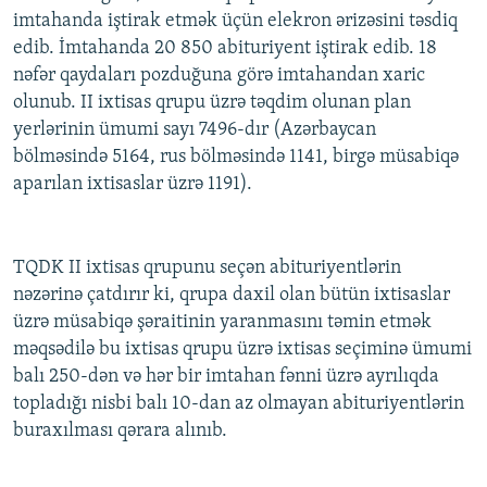
imtahanda iştirak etmək üçün elekron ərizəsini təsdiq
İNFOQRAFIKA
AZƏRBAYCAN ƏDƏBIYYATI KITABXANASI
MISSIYAMIZ
BIZI IZLƏ
edib. İmtahanda 20 850 abituriyent iştirak edib. 18
KARIKATURA
İSLAM VƏ DEMOKRATIYA
PEŞƏ ETIKASI VƏ JURNALISTIKA STANDARTLARIMIZ
nəfər qaydaları pozduğuna görə imtahandan xaric
İZ - MƏDƏNIYYƏT PROQRAMI
MATERIALLARIMIZDAN ISTIFADƏ
olunub. II ixtisas qrupu üzrə təqdim olunan plan
yerlərinin ümumi sayı 7496-dır (Azərbaycan
AZADLIQRADIOSU MOBIL TELEFONUNUZDA
RFE/RL-in bütün saytları
bölməsində 5164, rus bölməsində 1141, birgə müsabiqə
BIZIMLƏ ƏLAQƏ
aparılan ixtisaslar üzrə 1191).
XƏBƏR BÜLLETENLƏRIMIZ
TQDK II ixtisas qrupunu seçən abituriyentlərin
nəzərinə çatdırır ki, qrupa daxil olan bütün ixtisaslar
üzrə müsabiqə şəraitinin yaranmasını təmin etmək
məqsədilə bu ixtisas qrupu üzrə ixtisas seçiminə ümumi
balı 250-dən və hər bir imtahan fənni üzrə ayrılıqda
topladığı nisbi balı 10-dan az olmayan abituriyentlərin
buraxılması qərara alınıb.