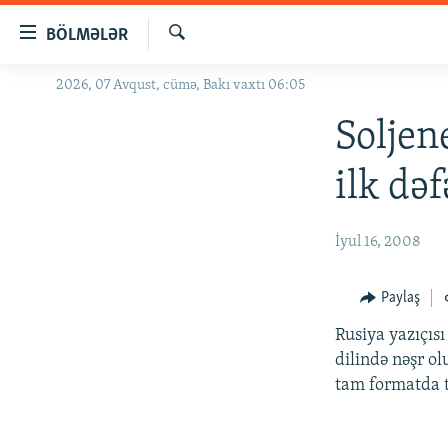
Keçid
BÖLMƏLƏR
linkləri
Axtar
Əsas
2026, 07 Avqust, cümə, Bakı vaxtı 06:05
GÜNDƏM
məzmuna
#İZAHLA
Soljen
qayıt
Əsas
KORRUPSIOMETR
ilk də
naviqasiyaya
#ƏSLINDƏ
qayıt
Axtarışa
FƏRQƏ BAX
İyul 16, 2008
keç
QANUNI DOĞRU
Paylaş
ARAŞDIRMA
Rusiya yazıçısı
MULTIMEDIA
dilində nəşr ol
RADIO ARXIV
VIDEO
tam formatda 
HAQQIMIZDA
FOTOQALEREYA
OXU ZALI