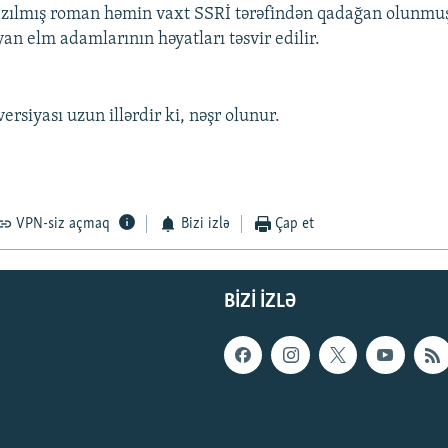
azılmış roman həmin vaxt SSRİ tərəfindən qadağan olunmu
an elm adamlarının həyatları təsvir edilir.
versiyası uzun illərdir ki, nəşr olunur.
VPN-siz açmaq
Bizi izlə
Çap et
BIZI IZLƏ