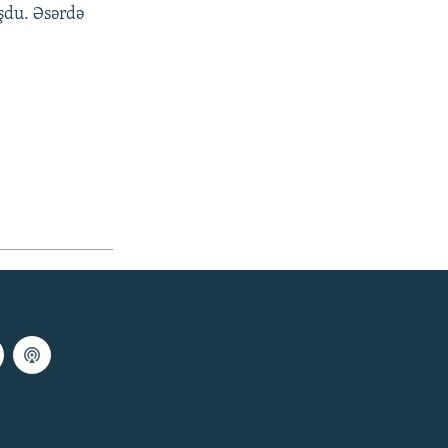
şdu. Əsərdə