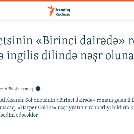
etsinin «Birinci dairədə» 
fə ingilis dilində nəşr olun
VPN-siz açmaq
 Aleksandr Soljenetsinin «Birinci dairədə» romanı gələn il il
unacaq. «Harper Collins» nəşriyyatının rəhbərliyi bildirib ki
təqdim edəcəklər.