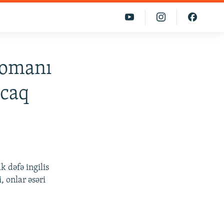
romanı
acaq
k dəfə ingilis
, onlar əsəri