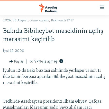
Keçid
linkləri
Əsas
2026, 06 Avqust, cümə axşamı, Bakı vaxtı 17:17
məzmuna
GÜNDƏM
Bakıda Bibiheybət məscidinin açılış
qayıt
#İZAHLA
Əsas
mərasimi keçirilib
KORRUPSIOMETR
naviqasiyaya
qayıt
İyul 12, 2008
#ƏSLINDƏ
Axtarışa
FƏRQƏ BAX
Paylaş
VPN-siz açmaq
keç
QANUNI DOĞRU
İyulun 12-də Bakı buxtası sahilində yerləşən və son 11
ildə təmir-bərpası aparılan Bibiheybət məscidinin açılış
ARAŞDIRMA
mərasimi keçirilib.
MULTIMEDIA
RADIO ARXIV
VIDEO
Tədbirdə Azərbaycan prezidenti İlham Əliyev, Qafqaz
HAQQIMIZDA
FOTOQALEREYA
OXU ZALI
Müsəlmanları İdarəsinin sədri Şeyxülislam Hacı