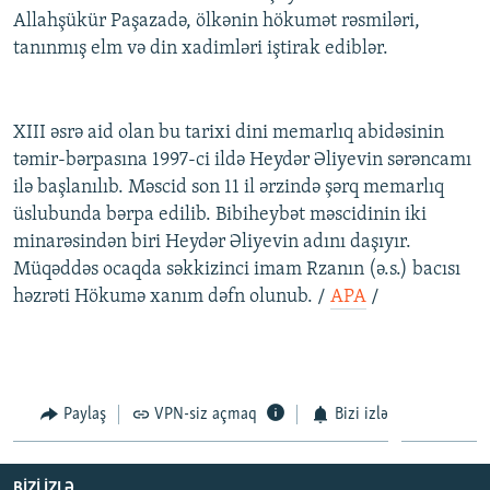
Allahşükür Paşazadə, ölkənin hökumət rəsmiləri,
İNFOQRAFIKA
AZƏRBAYCAN ƏDƏBIYYATI KITABXANASI
MISSIYAMIZ
BIZI IZLƏ
tanınmış elm və din xadimləri iştirak ediblər.
KARIKATURA
İSLAM VƏ DEMOKRATIYA
PEŞƏ ETIKASI VƏ JURNALISTIKA STANDARTLARIMIZ
İZ - MƏDƏNIYYƏT PROQRAMI
MATERIALLARIMIZDAN ISTIFADƏ
XIII əsrə aid olan bu tarixi dini memarlıq abidəsinin
AZADLIQRADIOSU MOBIL TELEFONUNUZDA
RFE/RL-in bütün saytları
təmir-bərpasına 1997-ci ildə Heydər Əliyevin sərəncamı
BIZIMLƏ ƏLAQƏ
ilə başlanılıb. Məscid son 11 il ərzində şərq memarlıq
üslubunda bərpa edilib. Bibiheybət məscidinin iki
XƏBƏR BÜLLETENLƏRIMIZ
minarəsindən biri Heydər Əliyevin adını daşıyır.
Müqəddəs ocaqda səkkizinci imam Rzanın (ə.s.) bacısı
həzrəti Hökumə xanım dəfn olunub. /
APA
/
Paylaş
VPN-siz açmaq
Bizi izlə
BIZI IZLƏ