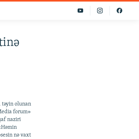
tinə
a təyin olunan
«Media forum»
af naziri
: «Həmin
sesin nə vaxt