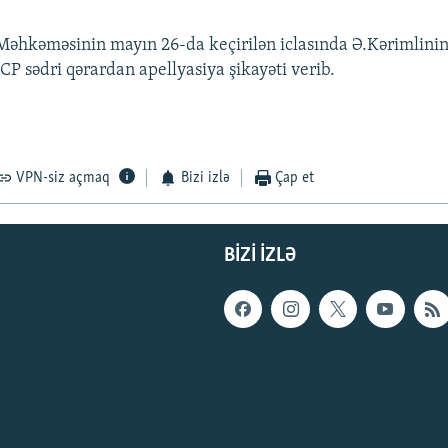
əhkəməsinin mayın 26-da keçirilən iclasında Ə.Kərimlinin
P sədri qərardan apellyasiya şikayəti verib.
VPN-siz açmaq
Bizi izlə
Çap et
BIZI IZLƏ