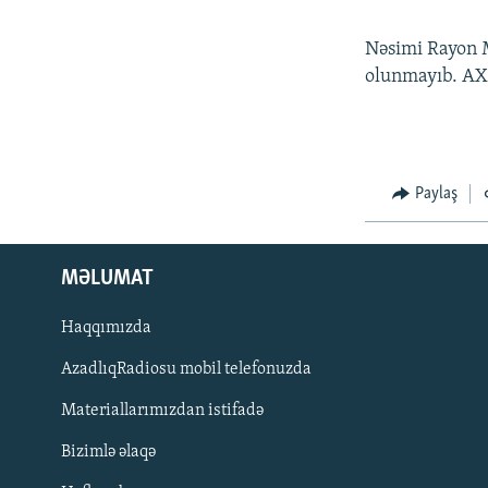
Nəsimi Rayon M
olunmayıb. AXC
Paylaş
MƏLUMAT
Haqqımızda
AzadlıqRadiosu mobil telefonuzda
Materiallarımızdan istifadə
BIZI IZLƏ
Bizimlə əlaqə