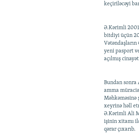
İNFOQRAFIKA
AZƏRBAYCAN ƏDƏBIYYATI KITABXANASI
MISSIYAMIZ
keçiriləcəyi b
KARIKATURA
İSLAM VƏ DEMOKRATIYA
PEŞƏ ETIKASI VƏ JURNALISTIKA
STANDARTLARIMIZ
İZ - MƏDƏNIYYƏT PROQRAMI
Ə.Kərimli 2001
MATERIALLARIMIZDAN ISTIFADƏ
bitdiyi üçün 2
AZADLIQRADIOSU MOBIL TELEFONUNUZDA
Vətəndaşların 
yeni pasport v
BIZIMLƏ ƏLAQƏ
açılmış cinayət
XƏBƏR BÜLLETENLƏRIMIZ
Bundan sonra A
amma müraciəti
Məhkəməsinə şi
xeyrinə həll e
Ə.Kərimli Ali 
işinin xitamı 
qərar çıxarıb.