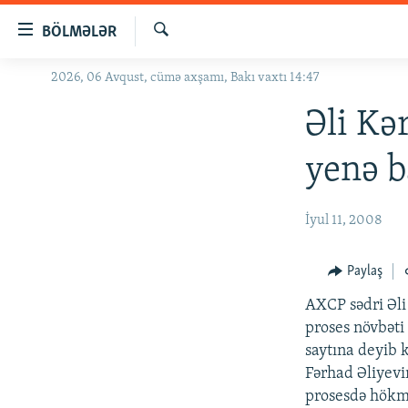
Keçid
BÖLMƏLƏR
linkləri
Axtar
Əsas
2026, 06 Avqust, cümə axşamı, Bakı vaxtı 14:47
GÜNDƏM
məzmuna
#İZAHLA
Əli Kə
qayıt
Əsas
KORRUPSIOMETR
yenə b
naviqasiyaya
#ƏSLINDƏ
qayıt
Axtarışa
FƏRQƏ BAX
İyul 11, 2008
keç
QANUNI DOĞRU
Paylaş
ARAŞDIRMA
AXCP sədri Əli 
MULTIMEDIA
proses növbəti
RADIO ARXIV
VIDEO
saytına deyib 
Fərhad Əliyevin
HAQQIMIZDA
FOTOQALEREYA
OXU ZALI
prosesdə hökm 