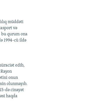
lılıq müddəti
asport və
ə, bu qurum ona
ə 1994-cü ildə
üraciət edib,
i Rayon
ətini onun
əmin olunmayıb.
15-də cinayət
əsi haqda