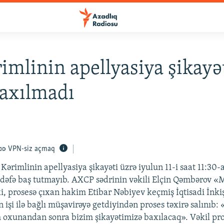
rimlinin apellyasiya şikayə
axılmadı
VPN-siz açmaq
Kərimlinin apellyasiya şikayəti üzrə iyulun 11-i saat 11:30-
 dəfə baş tutmayıb. AXCP sədrinin vəkili Elçin Qəmbərov 
ki, prosesə çıxan hakim Etibar Nəbiyev keçmiş İqtisadi İnkiş
 işi ilə bağlı müşavirəyə getdiyindən proses təxirə salınıb
oxunandan sonra bizim şikayətimizə baxılacaq». Vəkil pro