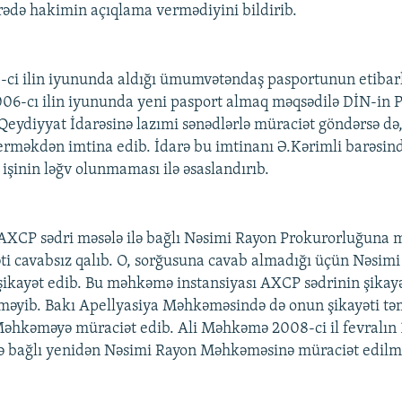
arədə hakimin açıqlama vermədiyini bildirib.
-ci ilin iyununda aldığı ümumvətəndaş pasportunun etibar
006-cı ilin iyununda yeni pasport almaq məqsədilə DİN-in P
Qeydiyyat İdarəsinə lazımi sənədlərlə müraciət göndərsə d
erməkdən imtina edib. İdarə bu imtinanı Ə.Kərimli barəsind
 işinin ləğv olunmaması ilə əsaslandırıb.
XCP sədri məsələ ilə bağlı Nəsimi Rayon Prokurorluğuna m
 cavabsız qalıb. O, sorğusuna cavab almadığı üçün Nəsim
kayət edib. Bu məhkəmə instansiyası AXCP sədrinin şikay
tməyib. Bakı Apellyasiya Məhkəməsində də onun şikayəti t
Məhkəməyə müraciət edib. Ali Məhkəmə 2008-ci il fevralın 
ilə bağlı yenidən Nəsimi Rayon Məhkəməsinə müraciət edilm