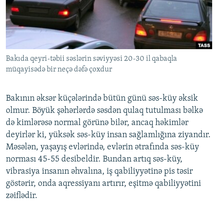
İNFOQRAFIKA
AZƏRBAYCAN ƏDƏBIYYATI KITABXANASI
MISSIYAMIZ
BIZI IZLƏ
KARIKATURA
İSLAM VƏ DEMOKRATIYA
PEŞƏ ETIKASI VƏ JURNALISTIKA STANDARTLARIMIZ
İZ - MƏDƏNIYYƏT PROQRAMI
MATERIALLARIMIZDAN ISTIFADƏ
Bakıda qeyri-təbii səslərin səviyyəsi 20-30 il qabaqla
AZADLIQRADIOSU MOBIL TELEFONUNUZDA
RFE/RL-in bütün saytları
müqayisədə bir neçə dəfə çoxdur
BIZIMLƏ ƏLAQƏ
XƏBƏR BÜLLETENLƏRIMIZ
Bakının əksər küçələrində bütün günü səs-küy əksik
olmur. Böyük şəhərlərdə səsdən qulaq tutulması bəlkə
də kimlərəsə normal görünə bilər, ancaq həkimlər
deyirlər ki, yüksək səs-küy insan sağlamlığına ziyandır.
Məsələn, yaşayış evlərində, evlərin ətrafında səs-küy
norması 45-55 desibeldir. Bundan artıq səs-küy,
vibrasiya insanın əhvalına, iş qabiliyyətinə pis təsir
göstərir, onda aqressiyanı artırır, eşitmə qabiliyyətini
zəiflədir.