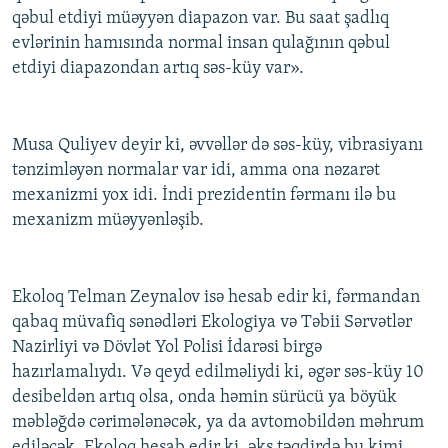
qəbul etdiyi müəyyən diapazon var. Bu saat şadlıq
evlərinin hamısında normal insan qulağının qəbul
etdiyi diapazondan artıq səs-küy var».
Musa Quliyev deyir ki, əvvəllər də səs-küy, vibrasiyanı
tənzimləyən normalar var idi, amma ona nəzarət
mexanizmi yox idi. İndi prezidentin fərmanı ilə bu
mexanizm müəyyənləşib.
Ekoloq Telman Zeynalov isə hesab edir ki, fərmandan
qabaq müvafiq sənədləri Ekologiya və Təbii Sərvətlər
Nazirliyi və Dövlət Yol Polisi İdarəsi birgə
hazırlamalıydı. Və qeyd edilməliydi ki, əgər səs-küy 10
desibeldən artıq olsa, onda həmin sürücü ya böyük
məbləğdə cərimələnəcək, ya da avtomobildən məhrum
ediləcək. Ekoloq hesab edir ki, əks təqdirdə bu kimi