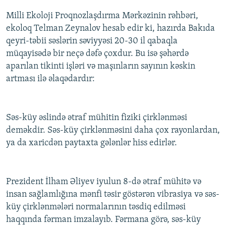
Milli Ekoloji Proqnozlaşdırma Mərkəzinin rəhbəri,
ekoloq Telman Zeynalov hesab edir ki, hazırda Bakıda
qeyri-təbii səslərin səviyyəsi 20-30 il qabaqla
müqayisədə bir neçə dəfə çoxdur. Bu isə şəhərdə
aparılan tikinti işləri və maşınların sayının kəskin
artması ilə əlaqədardır:
Səs-küy əslində ətraf mühitin fiziki çirklənməsi
deməkdir. Səs-küy çirklənməsini daha çox rayonlardan,
ya da xaricdən paytaxta gələnlər hiss edirlər.
Prezident İlham Əliyev iyulun 8-də ətraf mühitə və
insan sağlamlığına mənfi təsir göstərən vibrasiya və səs-
küy çirklənmələri normalarının təsdiq edilməsi
haqqında fərman imzalayıb. Fərmana görə, səs-küy