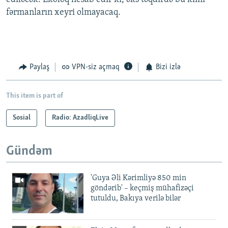
fərmanların xeyri olmayacaq.
Paylaş
VPN-siz açmaq
Bizi izlə
This item is part of
Sosial
Radio: AzadliqLive
Gündəm
'Guya Əli Kərimliyə 850 min
göndərib' – keçmiş mühafizəçi
tutuldu, Bakıya verilə bilər