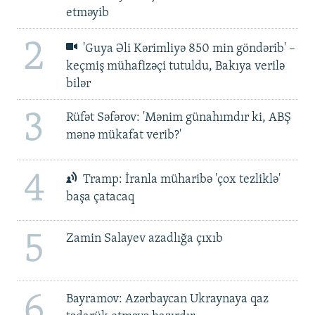
etməyib
2
'Guya Əli Kərimliyə 850 min göndərib' –
keçmiş mühafizəçi tutuldu, Bakıya verilə
bilər
3
Rüfət Səfərov: 'Mənim günahımdır ki, ABŞ
mənə mükafat verib?'
4
Tramp: İranla müharibə 'çox tezliklə'
başa çatacaq
5
Zamin Salayev azadlığa çıxıb
6
Bayramov: Azərbaycan Ukraynaya qaz