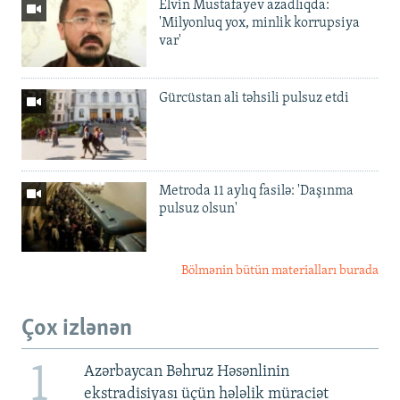
Elvin Mustafayev azadlıqda:
'Milyonluq yox, minlik korrupsiya
var'
Gürcüstan ali təhsili pulsuz etdi
Metroda 11 aylıq fasilə: 'Daşınma
pulsuz olsun'
Bölmənin bütün materialları burada
Çox izlənən
1
Azərbaycan Bəhruz Həsənlinin
ekstradisiyası üçün hələlik müraciət