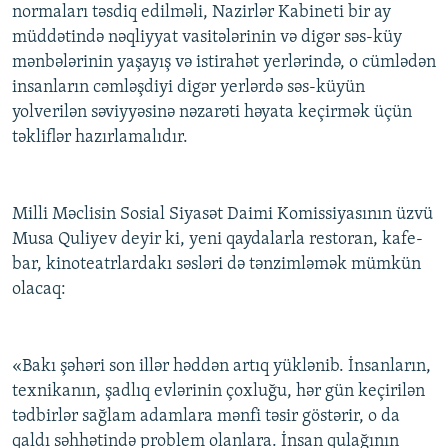
normaları təsdiq edilməli, Nazirlər Kabineti bir ay
müddətində nəqliyyat vasitələrinin və digər səs-küy
mənbələrinin yaşayış və istirahət yerlərində, o cümlədən
insanların cəmləşdiyi digər yerlərdə səs-küyün
yolverilən səviyyəsinə nəzarəti həyata keçirmək üçün
təkliflər hazırlamalıdır.
Milli Məclisin Sosial Siyasət Daimi Komissiyasının üzvü
Musa Quliyev deyir ki, yeni qaydalarla restoran, kafe-
bar, kinoteatrlardakı səsləri də tənzimləmək mümkün
olacaq:
«Bakı şəhəri son illər həddən artıq yüklənib. İnsanların,
texnikanın, şadlıq evlərinin çoxluğu, hər gün keçirilən
tədbirlər sağlam adamlara mənfi təsir göstərir, o da
qaldı səhhətində problem olanlara. İnsan qulağının