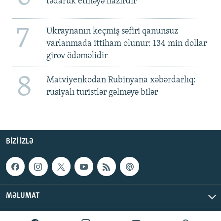
tədarük etməyə hazırdır
7
Ukraynanın keçmiş səfiri qanunsuz
varlanmada ittiham olunur: 134 min dollar
girov ödəməlidir
8
Matviyenkodan Rubinyana xəbərdarlıq:
rusiyalı turistlər gəlməyə bilər
BIZI IZLƏ
MƏLUMAT