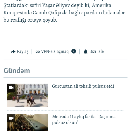
Ştatlardakı səfiri Yaşar Əliyev deyib ki, Amerika
Konqresində Cənub Qafqazla bağlı aparılan dinləmələr
bu reallığı ortaya qoyub.
Paylaş
VPN-siz açmaq
Bizi izlə
Gündəm
Gürcüstan ali təhsili pulsuz etdi
Metroda 11 aylıq fasilə: 'Daşınma
pulsuz olsun'