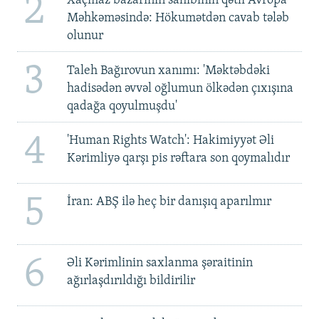
2
Xaçmaz bazarının sahibinin qətli Avropa
Məhkəməsində: Hökumətdən cavab tələb
olunur
3
Taleh Bağırovun xanımı: 'Məktəbdəki
hadisədən əvvəl oğlumun ölkədən çıxışına
qadağa qoyulmuşdu'
4
'Human Rights Watch': Hakimiyyət Əli
Kərimliyə qarşı pis rəftara son qoymalıdır
5
İran: ABŞ ilə heç bir danışıq aparılmır
6
Əli Kərimlinin saxlanma şəraitinin
ağırlaşdırıldığı bildirilir