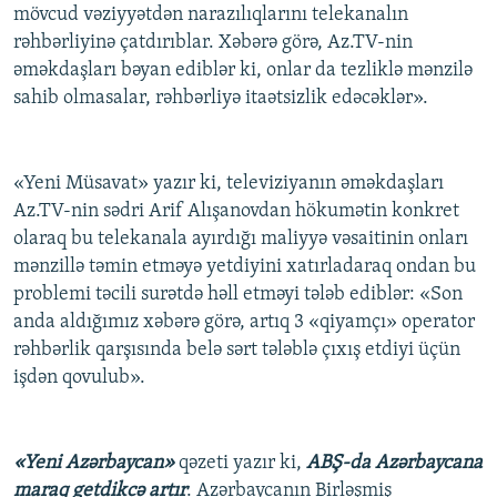
mövcud vəziyyətdən narazılıqlarını telekanalın
rəhbərliyinə çatdırıblar. Xəbərə görə, Az.TV-nin
əməkdaşları bəyan ediblər ki, onlar da tezliklə mənzilə
sahib olmasalar, rəhbərliyə itaətsizlik edəcəklər».
«Yeni Müsavat» yazır ki, televiziyanın əməkdaşları
Az.TV-nin sədri Arif Alışanovdan hökumətin konkret
olaraq bu telekanala ayırdığı maliyyə vəsaitinin onları
mənzillə təmin etməyə yetdiyini xatırladaraq ondan bu
problemi təcili surətdə həll etməyi tələb ediblər: «Son
anda aldığımız xəbərə görə, artıq 3 «qiyamçı» operator
rəhbərlik qarşısında belə sərt tələblə çıxış etdiyi üçün
işdən qovulub».
«Yeni Azərbaycan»
qəzeti yazır ki,
ABŞ-da Azərbaycana
maraq getdikcə artır
. Azərbaycanın Birləşmiş