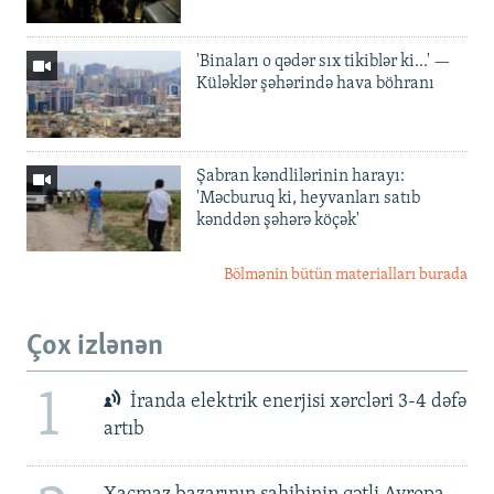
'Binaları o qədər sıx tikiblər ki...' —
Küləklər şəhərində hava böhranı
Şabran kəndlilərinin harayı:
'Məcburuq ki, heyvanları satıb
kənddən şəhərə köçək'
Bölmənin bütün materialları burada
Çox izlənən
1
İranda elektrik enerjisi xərcləri 3-4 dəfə
artıb