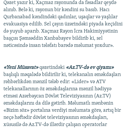
Qəzet yazır ki, Xaçmaz rayonunda da fəsadlar qeydə
alınıb. Belə ki, rayonun bir kəndini su basıb. Hacı
Qurbanabad kəndindəki qadınlar, uşaqlar və yaşlılar
evakuasiya edilib. Sel çayın üzərindəki piyada keçidini
də yuyub aparıb. Xaçmaz Rayon İcra Hakimiyyətinin
başçısı Şəmsəddin Xanbabayev bildirib ki, sel
nəticəsində insan tələfatı barədə məlumat yoxdur».
«Yeni Müsavat»
qəzetindəki
«Az.TV-də ev qiyamı»
başlıqlı məqalədə bildirilir ki, telekanalın əməkdaşları
rəhbərlikdən mənzil tələb edir: «Lider» və ATV
telekanallarının öz əməkdaşlarına mənzil hədiyyə
etməsi Azərbaycan Dövlət Televiziyasının (Az.TV)
əməkdaşlarını da dilə gətirib. Məlumatlı mənbənin
«Bizim söz» portalına verdiyi məlumata görə, artıq bir
neçə həftədir dövlət televiziyasının əməkdaşları,
xüsusilə də Az.TV-də illərdir çalışan operatorlar