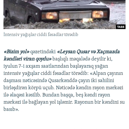
İNFOQRAFIKA
AZƏRBAYCAN ƏDƏBIYYATI KITABXANASI
MISSIYAMIZ
BIZI IZLƏ
KARIKATURA
İSLAM VƏ DEMOKRATIYA
PEŞƏ ETIKASI VƏ JURNALISTIKA STANDARTLARIMIZ
İZ - MƏDƏNIYYƏT PROQRAMI
MATERIALLARIMIZDAN ISTIFADƏ
İntensiv yağışlar ciddi fəsadlar törədib
AZADLIQRADIOSU MOBIL TELEFONUNUZDA
RFE/RL-in bütün saytları
BIZIMLƏ ƏLAQƏ
«Bizim yol»
qəzetindəki
«Leysan Qusar və Xaçmazda
XƏBƏR BÜLLETENLƏRIMIZ
kəndləri viran qoydu»
başlıqlı məqalədə deyilir ki,
iyulun 7-i axşam saatlarından başlayaraq yağan
intensiv yağışlar ciddi fəsadlar törədib: «Alpan çayının
daşması nəticəsində Qusarkənddə çayın iki sahilini
birləşdirən körpü uçub. Nəticədə kəndin rayon mərkəzi
ilə əlaqəsi kəsilib. Bundan başqa, beş kəndi rayon
mərkəzi ilə bağlayan yol işləmir. Rayonun bir kəndini su
basıb».