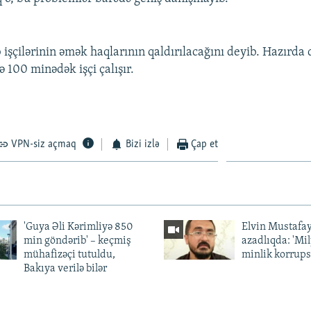
b işçilərinin əmək haqlarının qaldırılacağını deyib. Hazırda 
 100 minədək işçi çalışır.
VPN-siz açmaq
Bizi izlə
Çap et
'Guya Əli Kərimliyə 850
Elvin Mustafa
min göndərib' – keçmiş
azadlıqda: 'Mi
mühafizəçi tutuldu,
minlik korrups
Bakıya verilə bilər