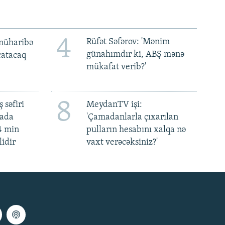
4
Rüfət Səfərov: 'Mənim
müharibə
günahımdır ki, ABŞ mənə
 çatacaq
mükafat verib?'
8
 səfiri
MeydanTV işi:
mada
'Çamadanlarla çıxarılan
4 min
pulların hesabını xalqa nə
lidir
vaxt verəcəksiniz?'