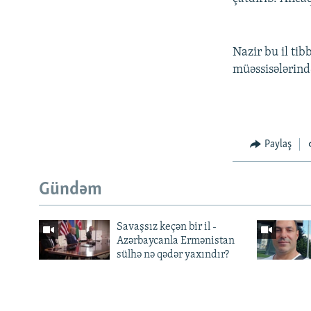
Nazir bu il tib
müəssisələrində
Paylaş
Gündəm
Savaşsız keçən bir il -
Azərbaycanla Ermənistan
sülhə nə qədər yaxındır?