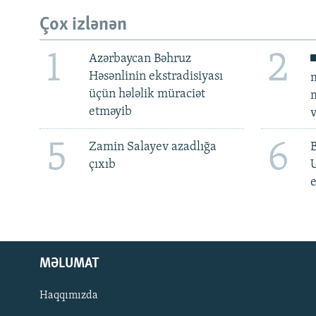
Çox izlənən
1
2
Azərbaycan Bəhruz
Həsənlinin ekstradisiyası
m
üçün hələlik müraciət
m
etməyib
v
5
6
Zamin Salayev azadlığa
çıxıb
e
MƏLUMAT
Haqqımızda