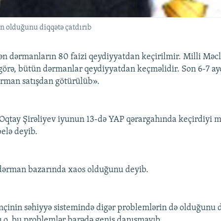
n olduğunu diqqətə çatdırıb
lən dərmanların 80 faizi qeydiyyatdan keçirilmir. Milli Məcl
görə, bütün dərmanlar qeydiyyatdan keçməlidir. Son 6-7 a
ərman satışdan götürülüb».
 Oqtay Şirəliyev iyunun 13-də YAP qərargahında keçirdiyi 
elə deyib.
 dərman bazarında xaos olduğunu deyib.
mçinin səhiyyə sistemində digər problemlərin də olduğunu 
q o, bu problemlər barədə geniş danışmayıb.