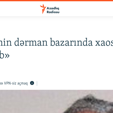
nin dərman bazarında xao
ıb»
VPN-siz açmaq