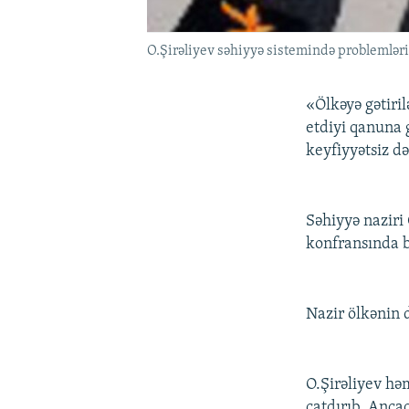
O.Şirəliyev səhiyyə sistemində problemləri
«Ölkəyə gətiri
etdiyi qanuna 
keyfiyyətsiz d
Səhiyyə naziri
konfransında b
Nazir ölkənin
O.Şirəliyev hə
çatdırıb. Anca