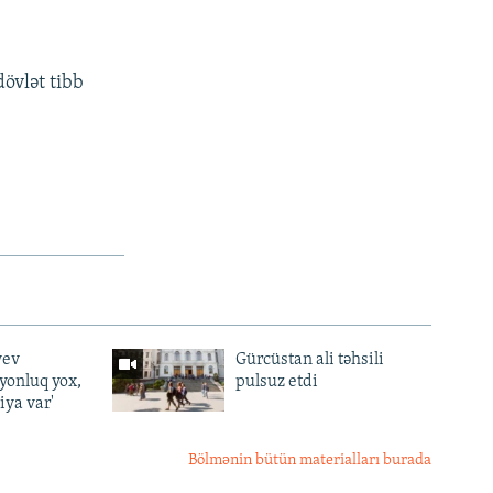
dövlət tibb
yev
Gürcüstan ali təhsili
lyonluq yox,
pulsuz etdi
iya var'
Bölmənin bütün materialları burada