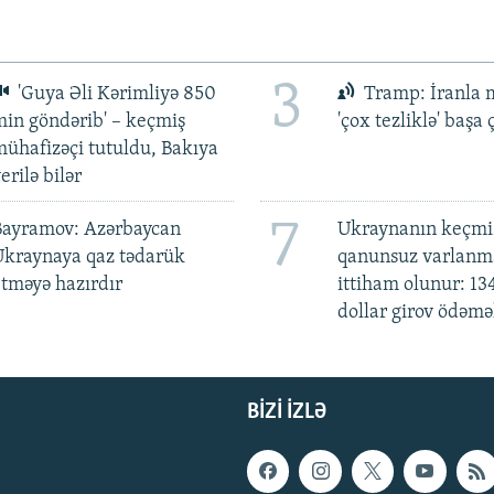
3
'Guya Əli Kərimliyə 850
Tramp: İranla 
in göndərib' – keçmiş
'çox tezliklə' başa
ühafizəçi tutuldu, Bakıya
erilə bilər
7
Bayramov: Azərbaycan
Ukraynanın keçmiş
Ukraynaya qaz tədarük
qanunsuz varlan
tməyə hazırdır
ittiham olunur: 13
dollar girov ödəmə
BIZI IZLƏ