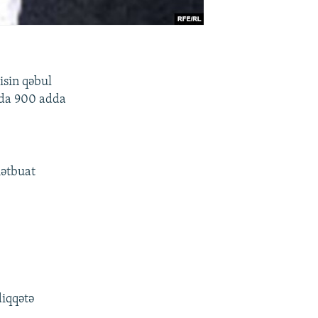
isin qəbul
yda 900 adda
mətbuat
diqqətə