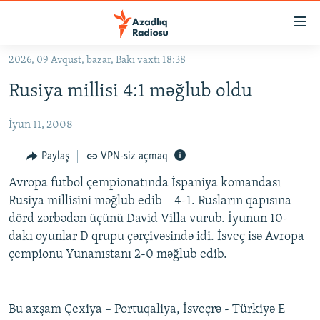
Keçid
linkləri
Əsas
2026, 09 Avqust, bazar, Bakı vaxtı 18:38
məzmuna
GÜNDƏM
Rusiya millisi 4:1 məğlub oldu
qayıt
#İZAHLA
Əsas
İyun 11, 2008
KORRUPSIOMETR
naviqasiyaya
qayıt
#ƏSLINDƏ
Paylaş
VPN-siz açmaq
Axtarışa
FƏRQƏ BAX
keç
Avropa futbol çempionatında İspaniya komandası
Rusiya millisini məğlub edib – 4-1. Rusların qapısına
QANUNI DOĞRU
dörd zərbədən üçünü David Villa vurub. İyunun 10-
ARAŞDIRMA
dakı oyunlar D qrupu çərçivəsində idi. İsveç isə Avropa
çempionu Yunanıstanı 2-0 məğlub edib.
MULTIMEDIA
RADIO ARXIV
VIDEO
HAQQIMIZDA
FOTOQALEREYA
OXU ZALI
Bu axşam Çexiya – Portuqaliya, İsveçrə - Türkiyə E