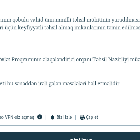
mın qəbulu vahid ümummilli təhsil mühitinin yaradılması 
ri üçün keyfiyyətli təhsil almaq imkanlarının təmin edilməs
lət Proqramının əlaqələndirici orqanı Təhsil Nazirliyi müə
ti bu sənəddən irəli gələn məsələləri həll etməlidir.
VPN-siz açmaq
Bizi izlə
Çap et