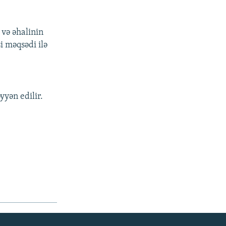
və əhalinin
i məqsədi ilə
yyən edilir.