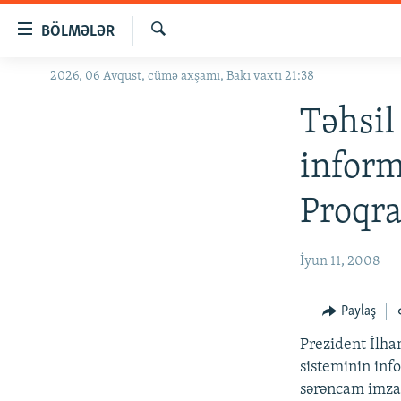
Keçid
BÖLMƏLƏR
linkləri
Axtar
Əsas
2026, 06 Avqust, cümə axşamı, Bakı vaxtı 21:38
GÜNDƏM
məzmuna
#İZAHLA
Təhsil
qayıt
Əsas
KORRUPSIOMETR
inform
naviqasiyaya
#ƏSLINDƏ
qayıt
Proqra
Axtarışa
FƏRQƏ BAX
keç
QANUNI DOĞRU
İyun 11, 2008
ARAŞDIRMA
MULTIMEDIA
Paylaş
RADIO ARXIV
VIDEO
Prezident İlha
sisteminin inf
HAQQIMIZDA
FOTOQALEREYA
OXU ZALI
sərəncam imza