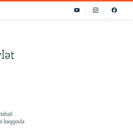
lət
təhsil
si haqqında