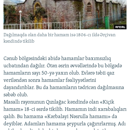
İNFOQRAFIKA
AZƏRBAYCAN ƏDƏBIYYATI KITABXANASI
MISSIYAMIZ
BIZI IZLƏ
KARIKATURA
İSLAM VƏ DEMOKRATIYA
PEŞƏ ETIKASI VƏ JURNALISTIKA STANDARTLARIMIZ
İZ - MƏDƏNIYYƏT PROQRAMI
MATERIALLARIMIZDAN ISTIFADƏ
Dağılmaqda olan daha bir hamam isə 1806-cı ildə Ərçivan
AZADLIQRADIOSU MOBIL TELEFONUNUZDA
RFE/RL-in bütün saytları
kəndində tikilib
BIZIMLƏ ƏLAQƏ
XƏBƏR BÜLLETENLƏRIMIZ
Cənub bölgəsindəki abidə hamamlar baxımsızlıq
ucbatından dağılır. Ötən əsrin əvvəllərində bu bölgədə
hamamların sayı 50-yə yaxın olub. Evlərə təbii qaz
veriləndən sonra hamamlar fəaliyyətlərini
dayandırıblar. Bu da hamamların tədricən dağılmasına
səbəb olub.
Masallı rayonunun Qızılağac kəndində olan «Kiçik
hamam» 18-ci əsrdə tikilib. Hamamın indi xarabalıqları
qalıb. Bu hamama «Kərbalayi Nəsrulla hamamı» da
deyiblər. Adamları hamama şeypurla çağırırlarmış. Adı