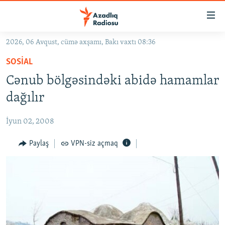
Keçid
linkləri
Əsas
2026, 06 Avqust, cümə axşamı, Bakı vaxtı 08:36
məzmuna
GÜNDƏM
SOSIAL
qayıt
#İZAHLA
Əsas
Cənub bölgəsindəki abidə hamamlar
KORRUPSIOMETR
naviqasiyaya
dağılır
qayıt
#ƏSLINDƏ
Axtarışa
İyun 02, 2008
FƏRQƏ BAX
keç
QANUNI DOĞRU
Paylaş
VPN-siz açmaq
ARAŞDIRMA
MULTIMEDIA
RADIO ARXIV
VIDEO
HAQQIMIZDA
FOTOQALEREYA
OXU ZALI