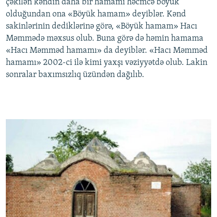
çəkilən kəndin daha bir hamamı həcmcə böyük
olduğundan ona «Böyük hamam» deyiblər. Kənd
sakinlərinin dediklərinə görə, «Böyük hamam» Hacı
Məmmədə məxsus olub. Buna görə də həmin hamama
«Hacı Məmməd hamamı» da deyiblər. «Hacı Məmməd
hamamı» 2002-ci ilə kimi yaxşı vəziyyətdə olub. Lakin
sonralar baxımsızlıq üzündən dağılıb.