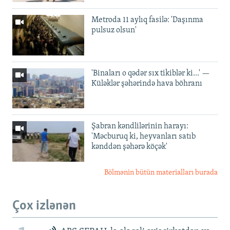
Metroda 11 aylıq fasilə: 'Daşınma
pulsuz olsun'
'Binaları o qədər sıx tikiblər ki...' —
Küləklər şəhərində hava böhranı
Şabran kəndlilərinin harayı:
'Məcburuq ki, heyvanları satıb
kənddən şəhərə köçək'
Bölmənin bütün materialları burada
Çox izlənən