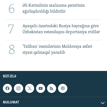
6
Əli Kərimlinin saxlanma şəraitinin
ağırlaşdırıldığı bildirilir
7
Ayaqaltı üzərindəki Rusiya bayrağına görə
Özbəkistan vətəndaşını deportasiya etdilər
8
'Taliban' rəsmilərinin Moldovaya səfəri
siyasi qalmaqal yaradıb
BIZI IZLƏ
MƏLUMAT