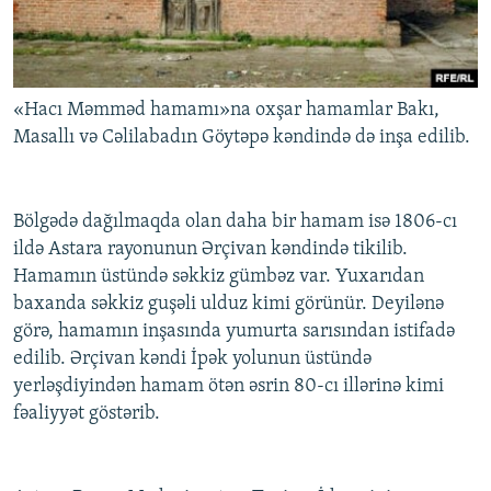
«Hacı Məmməd hamamı»na oxşar hamamlar Bakı,
Masallı və Cəlilabadın Göytəpə kəndində də inşa edilib.
Bölgədə dağılmaqda olan daha bir hamam isə 1806-cı
ildə Astara rayonunun Ərçivan kəndində tikilib.
Hamamın üstündə səkkiz gümbəz var. Yuxarıdan
baxanda səkkiz guşəli ulduz kimi görünür. Deyilənə
görə, hamamın inşasında yumurta sarısından istifadə
edilib. Ərçivan kəndi İpək yolunun üstündə
yerləşdiyindən hamam ötən əsrin 80-cı illərinə kimi
fəaliyyət göstərib.