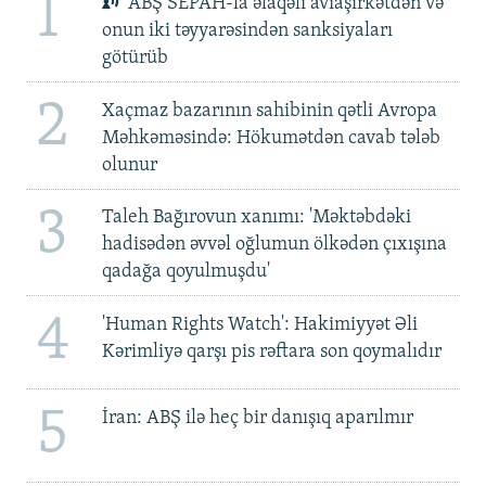
1
ABŞ SEPAH-la əlaqəli aviaşirkətdən və
onun iki təyyarəsindən sanksiyaları
götürüb
2
Xaçmaz bazarının sahibinin qətli Avropa
Məhkəməsində: Hökumətdən cavab tələb
olunur
3
Taleh Bağırovun xanımı: 'Məktəbdəki
hadisədən əvvəl oğlumun ölkədən çıxışına
qadağa qoyulmuşdu'
4
'Human Rights Watch': Hakimiyyət Əli
Kərimliyə qarşı pis rəftara son qoymalıdır
5
İran: ABŞ ilə heç bir danışıq aparılmır