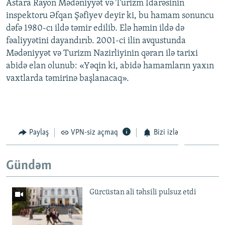
Astara Rayon Mədəniyyət və Turizm İdarəsinin
inspektoru Əfqan Şəfiyev deyir ki, bu hamam sonuncu
dəfə 1980-cı ildə təmir edilib. Elə həmin ildə də
fəaliyyətini dayandırıb. 2001-ci ilin avqustunda
Mədəniyyət və Turizm Nazirliyinin qərarı ilə tarixi
abidə elan olunub: «Yəqin ki, abidə hamamların yaxın
vaxtlarda təmirinə başlanacaq».
Paylaş
VPN-siz açmaq
Bizi izlə
Gündəm
Gürcüstan ali təhsili pulsuz etdi