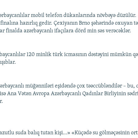
rbaycanlılar mobil telefon dükanlarında növbəyə düzülür.
finalına hazırlıq gedir. Çexiyanın Brno şəhərində oxuyan tə
lar finalda azərbaycanlı ifaçılara dörd min səs verəcəklər.
baycanlılar 120 minlik türk icmasının dəstəyini mümkün q
şıblar.
ərbaycanlı müğənniləri eşidəndə çox təəccübləndilər – bu, 
 isə Ana Vətən Avropa Azərbaycanlı Qadınlar Birliyinin sədr
r.
zutlu suda balıq tutan kişi…» «Küçədə su gölməçəsinin or