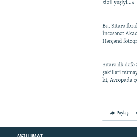
zibil yeşiyi…»
Bu, Sitarə İbra
İncəsənət Akad
Hərçənd fotoqr
Sitarə ilk dəfə
şəkilləri nüma
ki, Avropada ç
Paylaş
MƏLUMAT