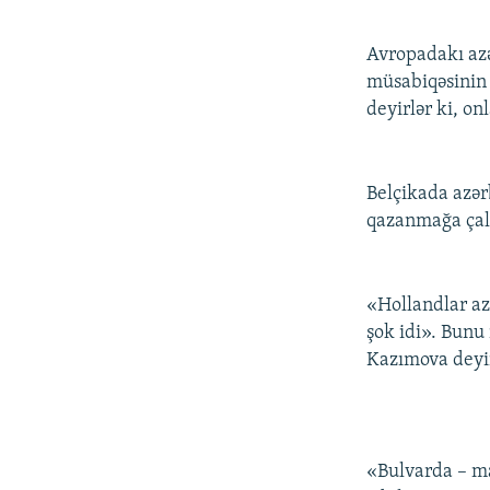
Avropadakı azə
müsabiqəsinin 
deyirlər ki, on
Belçikada azər
qazanmağa çalı
«Hollandlar az
şok idi». Bunu
Kazımova deyi
«Bulvarda – ma