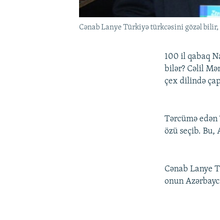
Cənab Lanye Türkiyə türkcəsini gözəl bilir,
100 il qabaq N
bilər? Cəlil M
çex dilində çap
Tərcümə edən 
özü seçib. Bu, 
Cənab Lanye Tü
onun Azərbayca