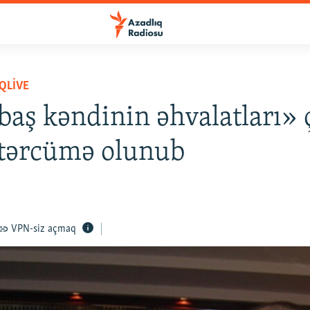
QLIVE
aş kəndinin əhvalatları» 
 tərcümə olunub
VPN-siz açmaq