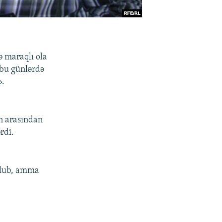
ə maraqlı ola
 bu günlərdə
».
n arasından
rdi.
 olub, amma