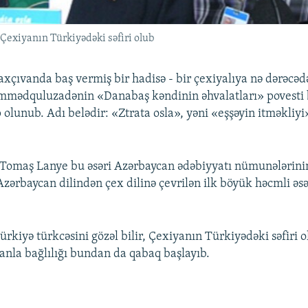
 Çexiyanın Türkiyədəki səfiri olub
axçıvanda baş vermiş bir hadisə - bir çexiyalıya nə dərəcəd
əmmədquluzadənin «Danabaş kəndinin əhvalatları» povesti
 olunub. Adı belədir: «Ztrata osla», yəni «eşşəyin itməkliyi
Tomaş Lanye bu əsəri Azərbaycan ədəbiyyatı nümunələrini
Azərbaycan dilindən çex dilinə çevrilən ilk böyük həcmli əsə
rkiyə türkcəsini gözəl bilir, Çexiyanın Türkiyədəki səfiri
nla bağlılığı bundan da qabaq başlayıb.