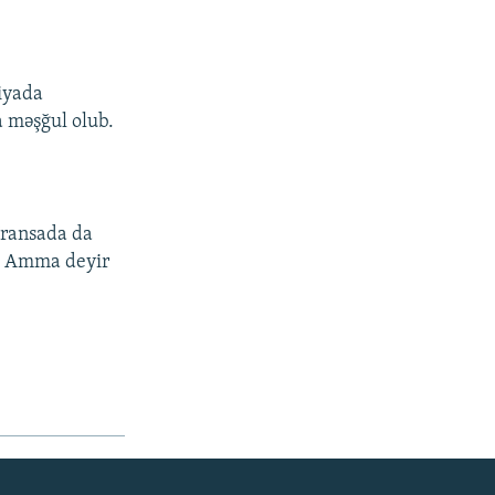
xiyada
 məşğul olub.
 Fransada da
q. Amma deyir