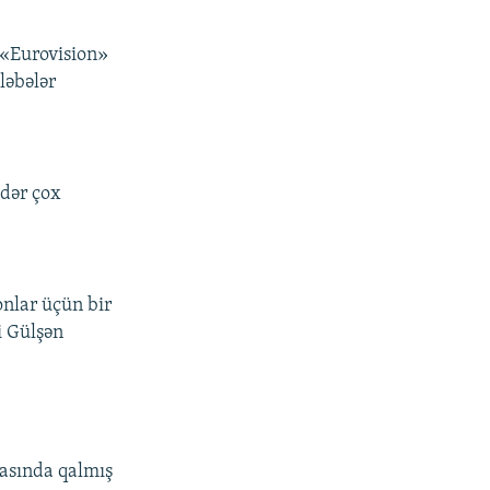
 «Eurovision»
ləbələr
ədər çox
onlar üçün bir
i Gülşən
tasında qalmış