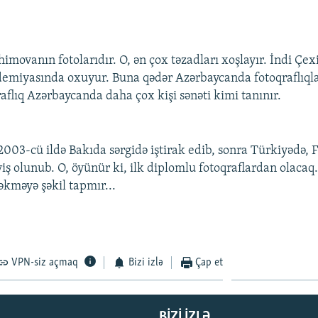
himovanın fotolarıdır. O, ən çox təzadları xoşlayır. İndi Çe
emiyasında oxuyur. Buna qədər Azərbaycanda fotoqraflıqla
aflıq Azərbaycanda daha çox kişi sənəti kimi tanınır.
 2003-cü ildə Bakıda sərgidə iştirak edib, sonra Türkiyədə,
yiş olunub. O, öyünür ki, ilk diplomlu fotoqraflardan olaca
əkməyə şəkil tapmır...
VPN-siz açmaq
Bizi izlə
Çap et
BIZI IZLƏ