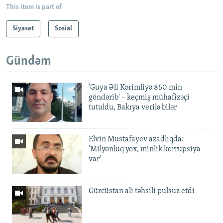
This item is part of
Siyasət
Sosial
Gündəm
'Guya Əli Kərimliyə 850 min
göndərib' – keçmiş mühafizəçi
tutuldu, Bakıya verilə bilər
Elvin Mustafayev azadlıqda:
'Milyonluq yox, minlik korrupsiya
var'
Gürcüstan ali təhsili pulsuz etdi