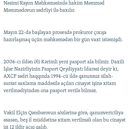
Nəsimi Rayon Məhkəməsində hakim Məmməd
Məmmədovun sədrliyi ilə baxılır.
Mayın 22-də başlayan prosesdə prokuror çıxışa
hazırlaşmaq üçün məhkəmədən bir gün vaxt istəmişdi.
2006-cı ildən Əli Kərimli yeni pasport ala bilmir. Daxili
İşlər Nazirliyinin Pasport Qeydiyyatı İdarəsi deyir ki,
AXCP sədri haqqında 1994-cü ildə qanunsuz silah-
sursat saxlama maddəsilə açılan cinayət işinə xitam
verilmədiyindən ona pasport verilə bilməz.
Vəkil Elçin Qəmbərovun sözlərinə görə, qanunvericiliyə
əsasən, beş il müddətinə xitam verilməli olan bu cinayət
işi 12 ildir açıq qalıb.