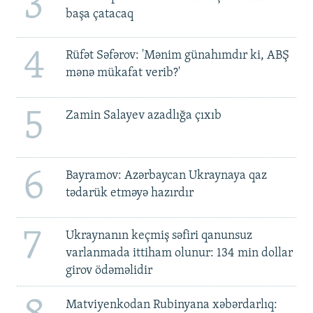
3
başa çatacaq
4
Rüfət Səfərov: 'Mənim günahımdır ki, ABŞ
mənə mükafat verib?'
5
Zamin Salayev azadlığa çıxıb
6
Bayramov: Azərbaycan Ukraynaya qaz
tədarük etməyə hazırdır
7
Ukraynanın keçmiş səfiri qanunsuz
varlanmada ittiham olunur: 134 min dollar
girov ödəməlidir
Matviyenkodan Rubinyana xəbərdarlıq: