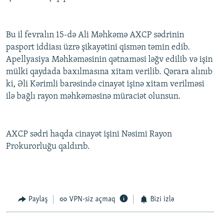
Bu il fevralın 15-də Ali Məhkəmə AXCP sədrinin
pasport iddiası üzrə şikayətini qismən təmin edib.
Apellyasiya Məhkəməsinin qətnaməsi ləğv edilib və işin
mülki qaydada baxılmasına xitam verilib. Qərara alınıb
ki, Əli Kərimli barəsində cinayət işinə xitam verilməsi
ilə bağlı rayon məhkəməsinə müraciət olunsun.
AXCP sədri haqda cinayət işini Nəsimi Rayon
Prokurorluğu qaldırıb.
Paylaş
VPN-siz açmaq
Bizi izlə