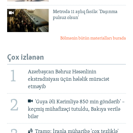
Metroda 11 aylıq fasilə: 'Daşınma
pulsuz olsun'
Bölmənin bütün materialları burada
Çox izlənən
1
Azərbaycan Bəhruz Həsənlinin
ekstradisiyası üçün hələlik müraciət
etməyib
2
'Guya Əli Kərimliyə 850 min göndərib' –
keçmiş mühafizəçi tutuldu, Bakıya verilə
bilər
Tramp: İranla müharibə 'çox tezliklə'