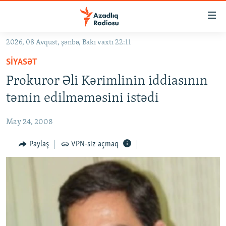
Keçid
linkləri
Əsas
2026, 08 Avqust, şənbə, Bakı vaxtı 22:11
məzmuna
GÜNDƏM
SIYASƏT
qayıt
#İZAHLA
Əsas
Prokuror Əli Kərimlinin iddiasının
KORRUPSIOMETR
naviqasiyaya
təmin edilməməsini istədi
qayıt
#ƏSLINDƏ
Axtarışa
May 24, 2008
FƏRQƏ BAX
keç
QANUNI DOĞRU
Paylaş
VPN-siz açmaq
ARAŞDIRMA
MULTIMEDIA
RADIO ARXIV
VIDEO
HAQQIMIZDA
FOTOQALEREYA
OXU ZALI