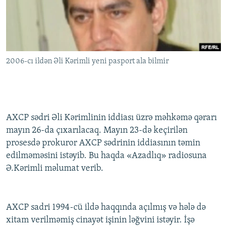
İNFOQRAFIKA
AZƏRBAYCAN ƏDƏBIYYATI KITABXANASI
MISSIYAMIZ
BIZI IZLƏ
KARIKATURA
İSLAM VƏ DEMOKRATIYA
PEŞƏ ETIKASI VƏ JURNALISTIKA STANDARTLARIMIZ
İZ - MƏDƏNIYYƏT PROQRAMI
MATERIALLARIMIZDAN ISTIFADƏ
2006-cı ildən Əli Kərimli yeni pasport ala bilmir
AZADLIQRADIOSU MOBIL TELEFONUNUZDA
RFE/RL-in bütün saytları
BIZIMLƏ ƏLAQƏ
XƏBƏR BÜLLETENLƏRIMIZ
AXCP sədri Əli Kərimlinin iddiası üzrə məhkəmə qərarı
mayın 26-da çıxarılacaq. Mayın 23-də keçirilən
prosesdə prokuror AXCP sədrinin iddiasının təmin
edilməməsini istəyib. Bu haqda «Azadlıq» radiosuna
Ə.Kərimli məlumat verib.
AXCP sadri 1994-cü ildə haqqında açılmış və hələ də
xitam verilməmiş cinayət işinin ləğvini istəyir. İşə