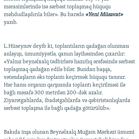
mərasimlərində isə sərbəst toplaşmaq hüququ
məhdudlaşdırıla bilər». Bu barədə
«Yeni Müsavat»
yazıb.
L.Hüseynov deyib ki, toplantıların qadağan olunması
anlayışı, ümumiyyətlə, qanun layihəsindən çıxarılır:
«Yalnız beynəlxalq tədbirlərə hazırlıq ərəfəsində sərbəst
toplaşmaq qadağan edilə bilər. Bundan başqa,
vətəndaşların əks toplantı keçirmək hüququ tanınır.
Hər hansı orqanın qarşısında toplantı keçirilməsi ilə
bağlı məsafə 300 metrdən 200-dək azalır.
Ziyarətgahlarda, ibadətgahlarda və qəbiristanlıqlarda
sərbəst toplaşma ilə bağlı qadağa götürülüb».
Bakıda inşa olunan Beynəlxalq Muğam Mərkəzi ümumi