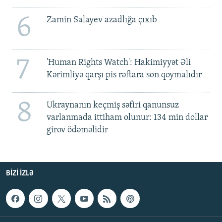
6
Zamin Salayev azadlığa çıxıb
7
'Human Rights Watch': Hakimiyyət Əli
Kərimliyə qarşı pis rəftara son qoymalıdır
8
Ukraynanın keçmiş səfiri qanunsuz
varlanmada ittiham olunur: 134 min dollar
girov ödəməlidir
BIZI IZLƏ