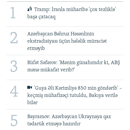
1
Tramp: İranla müharibə 'çox tezliklə'
başa çatacaq
2
Azərbaycan Bəhruz Həsənlinin
ekstradisiyası üçün hələlik müraciət
etməyib
3
Rüfət Səfərov: 'Mənim günahımdır ki, ABŞ
mənə mükafat verib?'
4
'Guya Əli Kərimliyə 850 min göndərib' –
keçmiş mühafizəçi tutuldu, Bakıya verilə
bilər
5
Bayramov: Azərbaycan Ukraynaya qaz
tədarük etməyə hazırdır