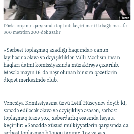
İNFOQRAFIKA
AZƏRBAYCAN ƏDƏBIYYATI KITABXANASI
MISSIYAMIZ
BIZI IZLƏ
KARIKATURA
İSLAM VƏ DEMOKRATIYA
PEŞƏ ETIKASI VƏ JURNALISTIKA STANDARTLARIMIZ
Dövlət orqanın qarşısında toplantı keçirilməsi ilə bağlı məsafə
İZ - MƏDƏNIYYƏT PROQRAMI
MATERIALLARIMIZDAN ISTIFADƏ
300 metrdən 200-dək azalır
AZADLIQRADIOSU MOBIL TELEFONUNUZDA
RFE/RL-in bütün saytları
BIZIMLƏ ƏLAQƏ
«Sərbəst toplaşmaq azadlığı haqqında» qanun
layihəsinə əlavə və dəyişikliklər Milli Məclisin İnsan
XƏBƏR BÜLLETENLƏRIMIZ
haqları daimi komissiyasında müzakirəyə çıxarılıb.
Məsələ mayın 16-da nəşr olunan bir sıra qəzetlərin
diqqət mərkəzində olub.
Venesiya Komissiyasına üzvü Lətif Hüseynov deyib ki,
sənədə ediləcək əlavə və dəyişikliyə əsasən, sərbəst
toplaşmaq icazə yox, xəbərdarlıq əsasında həyata
keçirilir: «Sənəddə xüsusi mülkiyyətlərin qarşısında da
sərbəst toplaşmaq hüququ tanınır. Toy və yas