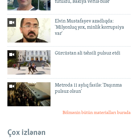
tutuldu, Bakıya verilə bilər
Elvin Mustafayev azadlıqda:
'Milyonluq yox, minlik korrupsiya
var'
Gürcüstan ali təhsili pulsuz etdi
Metroda 11 aylıq fasilə: 'Daşınma
pulsuz olsun'
Bölmənin bütün materialları burada
Çox izlənən