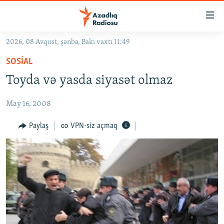
Keçid
linkləri
Əsas
2026, 08 Avqust, şənbə, Bakı vaxtı 11:49
məzmuna
GÜNDƏM
SOSIAL
qayıt
#İZAHLA
Əsas
Toyda və yasda siyasət olmaz
KORRUPSIOMETR
naviqasiyaya
qayıt
May 16, 2008
#ƏSLINDƏ
Axtarışa
FƏRQƏ BAX
Paylaş
VPN-siz açmaq
keç
QANUNI DOĞRU
ARAŞDIRMA
MULTIMEDIA
RADIO ARXIV
VIDEO
HAQQIMIZDA
FOTOQALEREYA
OXU ZALI