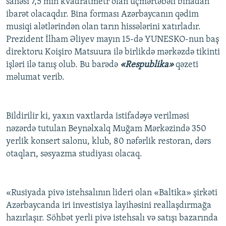
sahəsi 7,5 min kvadratmetr olan üçmərtəbəli binadan
ibarət olacaqdır. Bina forması Azərbaycanın qədim
musiqi alətlərindən olan tarın hissələrini xatırladır.
Prezident İlham Əliyev mayın 15-də YUNESKO-nun baş
direktoru Koişiro Matsuura ilə birlikdə mərkəzdə tikinti
işləri ilə tanış olub. Bu barədə
«Respublika»
qəzeti
məlumat verib.
Bildirilir ki, yaxın vaxtlarda istifadəyə verilməsi
nəzərdə tutulan Beynəlxalq Muğam Mərkəzində 350
yerlik konsert salonu, klub, 80 nəfərlik restoran, dərs
otaqları, səsyazma studiyası olacaq.
«Rusiyada pivə istehsalının lideri olan «Baltika» şirkəti
Azərbaycanda iri investisiya layihəsini reallaşdırmağa
hazırlaşır. Söhbət yerli pivə istehsalı və satışı bazarında