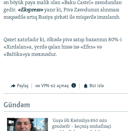
ən böyük paya malik olan «Baku Castel» zavodundan
gedir.
«Ekspress»
yazır ki, Pivə Zavodunun alınması
məqsədilə artıq Rusiya şirkəti ilə müqavilə imzalanıb.
Qəzet xatırladır ki, ölkədə pivə satışı bazarının 80%-i
«Xırdalan»a, yerdə qalan hissə isə «Efes» və
«Baltika»ya məxsusdur.
Paylaş
VPN-siz açmaq
Bizi izlə
Gündəm
'Guya Əli Kərimliyə 850 min
göndərib' – keçmiş mühafizəçi