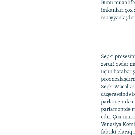
Bunu müxalifət
imkanları çox
müəyyənləşdiri
Seçki prosesin
zəruri qədər m
üçün bərabər ş
proqnozlaşdı
Seçki Məcəlləs
düşərgəsində bu
parlamentdə m
parlamentdə mü
edir. Çox maraq
Venesiya Komiss
faktiki olaraq