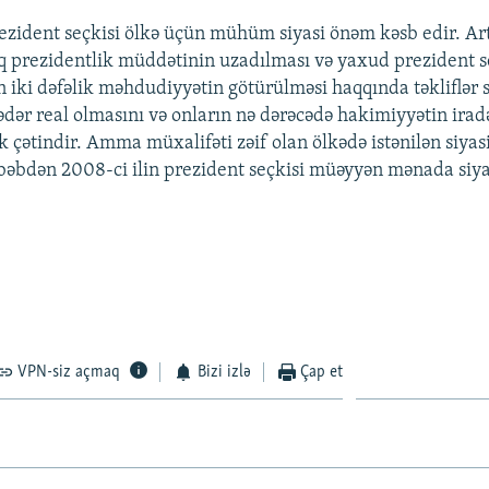
rezident seçkisi ölkə üçün mühüm siyasi önəm kəsb edir. Ar
aq prezidentlik müddətinin uzadılması və yaxud prezident 
n iki dəfəlik məhdudiyyətin götürülməsi haqqında təkliflər s
qədər real olmasını və onların nə dərəcədə hakimiyyətin irad
çətindir. Amma müxalifəti zəif olan ölkədə istənilən siyasi 
səbəbdən 2008-ci ilin prezident seçkisi müəyyən mənada siya
VPN-siz açmaq
Bizi izlə
Çap et