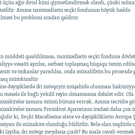
 üçün ağır detal kimi qiymətləndirmək olardı, çünki müxali
 zəifdir. Amma namizədlərin seçki fondunun böyük həddə
lməsi bu problemi aradan qaldırır.
in müddəti qısaldılmasa, namizədlərin seçki fonduna dövlət
aliyyə vəsaiti ayrılsa, sərbəst toplaşmaq hüququ təmin edils
ərait və imkanlar yaradılsa, onda müxalifətin bu prosesdə g
rmaq mümkündür
inə dəyişiklərdə iki mövqeyin müşahidə olunması hakimiyy
 məsələ ilə bağlı yekdil rəyin olmamasına dəlalət edir. Ola 
üzakirələr zamanı özünü büruzə vercək. Amma təcrübə göst
zakirələr zamanı Prezident Aparatının iradəsi daha çox ü
lıdır ki, Seçki Məcəlləsinə əlavə və dəyişikliklərin Avropa 
iyası ilə müzakirə olunduğu bildirilir. Belə olan təqdirdə n
 iki layihə, iki mövqe meydana çıxıb? Bu suala cavab verm