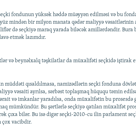
seçki fondunun yüksək həddə müəyyən edilməsi və bu fonda
 yüz mindən bir milyon manata qədər maliyyə vəsaitlərinin a
liflər də seçkiyə maraq yarada biləcək amillərdəndir. Bura
əlavə etmək lazımdır.
lər və beynəlxalq təşkilatlar da müxalifəti seçkidə iştirak e
in müddəti qısaldılmasa, namizədlərin seçki fonduna dövlət
aliyyə vəsaiti ayrılsa, sərbəst toplaşmaq hüququ təmin edils
ərait və imkanlar yaradılsa, onda müxalifətin bu prosesdə g
aq mümkündür. Bu şərtlərlə seçkiyə qatılan müxalifət pro
k çıxa bilər. Bu isə digər seçki-2010-cu ilin parlament seç
 çox vacibdir.