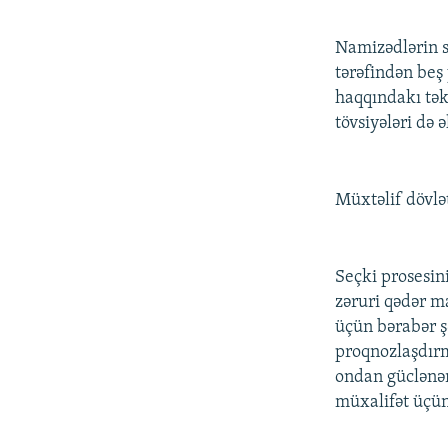
Namizədlərin 
tərəfindən beş
haqqındakı tək
tövsiyələri də 
Müxtəlif dövlət
Seçki prosesin
zəruri qədər m
üçün bərabər ş
proqnozlaşdırm
ondan güclənərə
müxalifət üçün