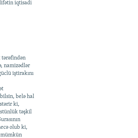
fətin iqtisadi
 tərəfindən
ə, namizədlər
üclü iştirakını
ət
bilsin, belə hal
ərir ki,
stünlük təşkil
Şurasının
ecə olub ki,
ək mümkün