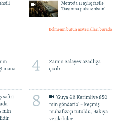
əhsili
Metroda 11 aylıq fasilə:
'Daşınma pulsuz olsun'
Bölmənin bütün materialları burada
4
ənim
Zamin Salayev azadlığa
BŞ mənə
çıxıb
8
 səfiri
'Guya Əli Kərimliyə 850
mada
min göndərib' – keçmiş
4 min
mühafizəçi tutuldu, Bakıya
lidir
verilə bilər