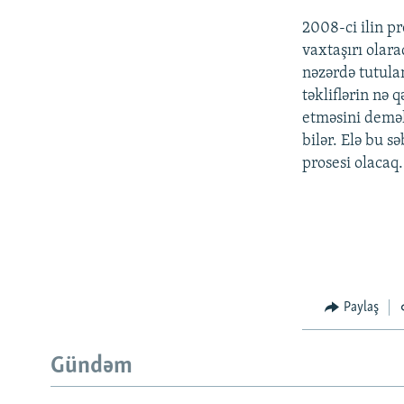
2008-ci ilin p
vaxtaşırı olar
nəzərdə tutula
təkliflərin nə 
etməsini demək 
bilər. Elə bu 
prosesi olacaq.
Paylaş
Gündəm