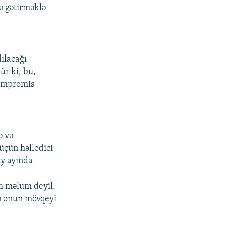
ə gətirməklə
dılacağı
r ki, bu,
kompromis
ə və
 üçün həlledici
ay ayında
am məlum deyil.
və onun mövqeyi