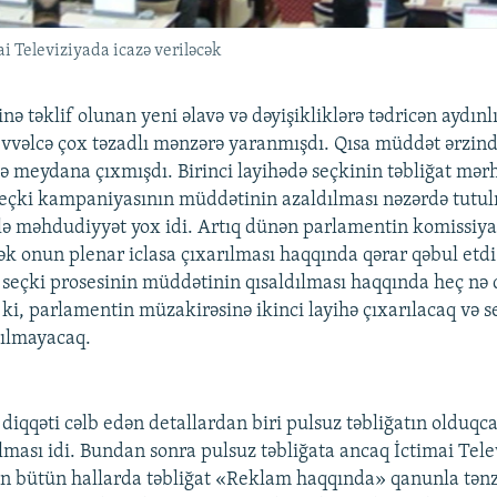
i Televiziyada icazə veriləcək
nə təklif olunan yeni əlavə və dəyişikliklərə tədricən aydınl
vvəlcə çox təzadlı mənzərə yaranmışdı. Qısa müddət ərzind
hə meydana çıxmışdı. Birinci layihədə seçkinin təbliğat mərh
eçki kampaniyasının müddətinin azaldılması nəzərdə tutul
elə məhdudiyyət yox idi. Artıq dünən parlamentin komissiyas
k onun plenar iclasa çıxarılması haqqında qərar qəbul etdi
seçki prosesinin müddətinin qısaldılması haqqında heç nə 
 ki, parlamentin müzakirəsinə ikinci layihə çıxarılacaq və s
dılmayacaq.
diqqəti cəlb edən detallardan biri pulsuz təbliğatın olduqc
ması idi. Bundan sonra pulsuz təbliğata ancaq İctimai Tele
an bütün hallarda təbliğat «Reklam haqqında» qanunla tən