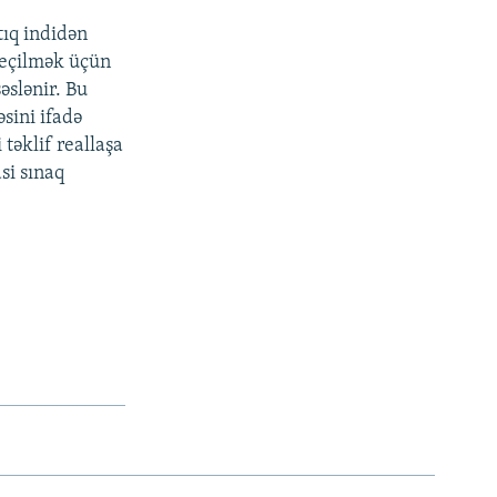
tıq indidən
seçilmək üçün
əslənir. Bu
əsini ifadə
təklif reallaşa
si sınaq