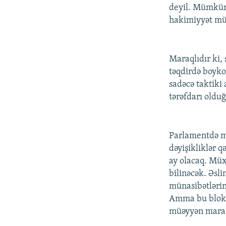
deyil. Mümkünd
hakimiyyət müx
Maraqlıdır ki, 
təqdirdə boyko
sadəcə taktiki
tərəfdarı oldu
Parlamentdə mü
dəyişikliklər q
ay olacaq. Müx
bilinəcək. Əsli
münasibətlərin
Amma bu blok s
müəyyən maraq