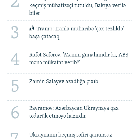
2
keçmiş mühafizəçi tutuldu, Bakıya verilə
bilər
3
Tramp: İranla müharibə 'çox tezliklə'
başa çatacaq
4
Rüfət Səfərov: 'Mənim günahımdır ki, ABŞ
mənə mükafat verib?'
5
Zamin Salayev azadlığa çıxıb
6
Bayramov: Azərbaycan Ukraynaya qaz
tədarük etməyə hazırdır
Ukraynanın keçmiş səfiri qanunsuz