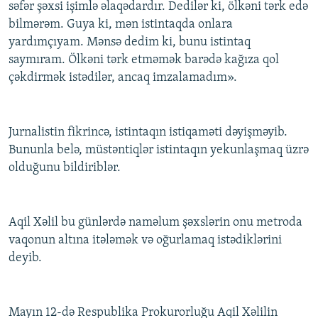
səfər şəxsi işimlə əlaqədardır. Dedilər ki, ölkəni tərk edə
bilmərəm. Guya ki, mən istintaqda onlara
yardımçıyam. Mənsə dedim ki, bunu istintaq
saymıram. Ölkəni tərk etməmək barədə kağıza qol
çəkdirmək istədilər, ancaq imzalamadım».
Jurnalistin fikrincə, istintaqın istiqaməti dəyişməyib.
Bununla belə, müstəntiqlər istintaqın yekunlaşmaq üzrə
olduğunu bildiriblər.
Aqil Xəlil bu günlərdə naməlum şəxslərin onu metroda
vaqonun altına itələmək və oğurlamaq istədiklərini
deyib.
Mayın 12-də Respublika Prokurorluğu Aqil Xəlilin