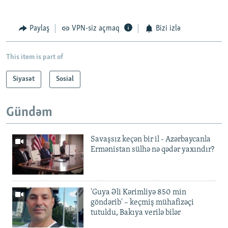
Paylaş
VPN-siz açmaq
Bizi izlə
This item is part of
Siyasət
Sosial
Gündəm
Savaşsız keçən bir il - Azərbaycanla
Ermənistan sülhə nə qədər yaxındır?
'Guya Əli Kərimliyə 850 min
göndərib' – keçmiş mühafizəçi
tutuldu, Bakıya verilə bilər