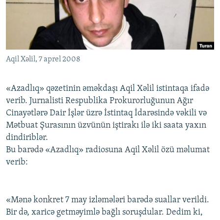
İNFOQRAFIKA
AZƏRBAYCAN ƏDƏBIYYATI KITABXANASI
MISSIYAMIZ
BIZI IZLƏ
KARIKATURA
İSLAM VƏ DEMOKRATIYA
PEŞƏ ETIKASI VƏ JURNALISTIKA STANDARTLARIMIZ
İZ - MƏDƏNIYYƏT PROQRAMI
MATERIALLARIMIZDAN ISTIFADƏ
Aqil Xəlil, 7 aprel 2008
AZADLIQRADIOSU MOBIL TELEFONUNUZDA
RFE/RL-in bütün saytları
BIZIMLƏ ƏLAQƏ
«Azadlıq» qəzetinin əməkdaşı Aqil Xəlil istintaqa ifadə
XƏBƏR BÜLLETENLƏRIMIZ
verib. Jurnalisti Respublika Prokurorluğunun Ağır
Cinayətlərə Dair İşlər üzrə İstintaq İdarəsində vəkili və
Mətbuat Şurasının üzvünün iştirakı ilə iki saata yaxın
dindiriblər.
Bu barədə «Azadlıq» radiosuna Aqil Xəlil özü məlumat
verib:
«Mənə konkret 7 may izləmələri barədə suallar verildi.
Bir də, xaricə getməyimlə bağlı soruşdular. Dedim ki,