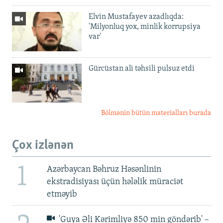
Elvin Mustafayev azadlıqda:
'Milyonluq yox, minlik korrupsiya
var'
Gürcüstan ali təhsili pulsuz etdi
Bölmənin bütün materialları burada
Çox izlənən
1
Azərbaycan Bəhruz Həsənlinin
ekstradisiyası üçün hələlik müraciət
etməyib
'Guya Əli Kərimliyə 850 min göndərib' –