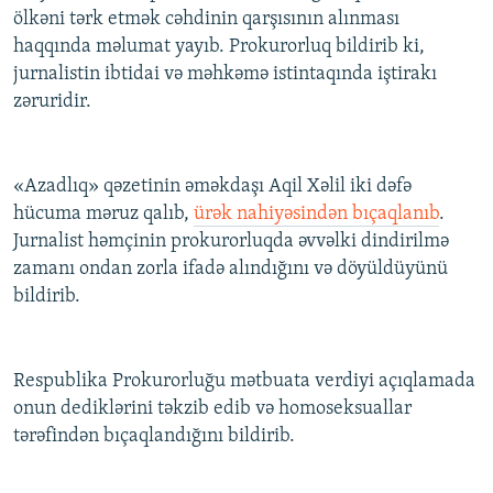
ölkəni tərk etmək cəhdinin qarşısının alınması
haqqında məlumat yayıb. Prokurorluq bildirib ki,
jurnalistin ibtidai və məhkəmə istintaqında iştirakı
zəruridir.
«Azadlıq» qəzetinin əməkdaşı Aqil Xəlil iki dəfə
hücuma məruz qalıb,
ürək nahiyəsindən bıçaqlanıb
.
Jurnalist həmçinin prokurorluqda əvvəlki dindirilmə
zamanı ondan zorla ifadə alındığını və döyüldüyünü
bildirib.
Respublika Prokurorluğu mətbuata verdiyi açıqlamada
onun dediklərini təkzib edib və homoseksuallar
tərəfindən bıçaqlandığını bildirib.