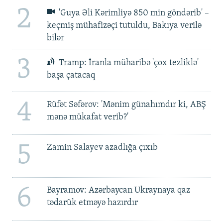
2
'Guya Əli Kərimliyə 850 min göndərib' –
keçmiş mühafizəçi tutuldu, Bakıya verilə
bilər
3
Tramp: İranla müharibə 'çox tezliklə'
başa çatacaq
4
Rüfət Səfərov: 'Mənim günahımdır ki, ABŞ
mənə mükafat verib?'
5
Zamin Salayev azadlığa çıxıb
6
Bayramov: Azərbaycan Ukraynaya qaz
tədarük etməyə hazırdır