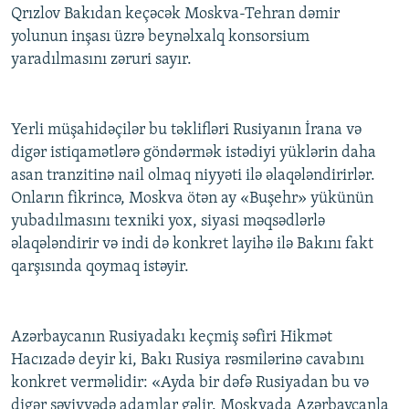
Qrızlov Bakıdan keçəcək Moskva-Tehran dəmir
yolunun inşası üzrə beynəlxalq konsorsium
yaradılmasını zəruri sayır.
Yerli müşahidəçilər bu təklifləri Rusiyanın İrana və
digər istiqamətlərə göndərmək istədiyi yüklərin daha
asan tranzitinə nail olmaq niyyəti ilə əlaqələndirirlər.
Onların fikrincə, Moskva ötən ay «Buşehr» yükünün
yubadılmasını texniki yox, siyasi məqsədlərlə
əlaqələndirir və indi də konkret layihə ilə Bakını fakt
qarşısında qoymaq istəyir.
Azərbaycanın Rusiyadakı keçmiş səfiri Hikmət
Hacızadə deyir ki, Bakı Rusiya rəsmilərinə cavabını
konkret verməlidir: «Ayda bir dəfə Rusiyadan bu və
digər səviyyədə adamlar gəlir. Moskvada Azərbaycanla