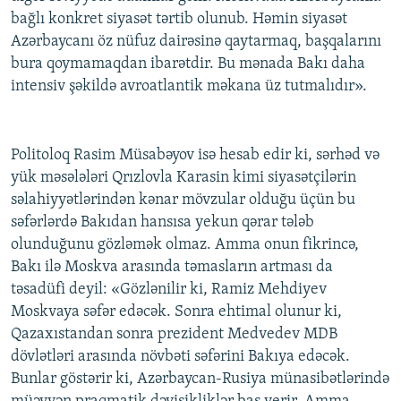
bağlı konkret siyasət tərtib olunub. Həmin siyasət
Azərbaycanı öz nüfuz dairəsinə qaytarmaq, başqalarını
bura qoymamaqdan ibarətdir. Bu mənada Bakı daha
intensiv şəkildə avroatlantik məkana üz tutmalıdır».
Politoloq Rasim Müsabəyov isə hesab edir ki, sərhəd və
yük məsələləri Qrızlovla Karasin kimi siyasətçilərin
səlahiyyətlərindən kənar mövzular olduğu üçün bu
səfərlərdə Bakıdan hansısa yekun qərar tələb
olunduğunu gözləmək olmaz. Amma onun fikrincə,
Bakı ilə Moskva arasında təmasların artması da
təsadüfi deyil: «Gözlənilir ki, Ramiz Mehdiyev
Moskvaya səfər edəcək. Sonra ehtimal olunur ki,
Qazaxıstandan sonra prezident Medvedev MDB
dövlətləri arasında növbəti səfərini Bakıya edəcək.
Bunlar göstərir ki, Azərbaycan-Rusiya münasibətlərində