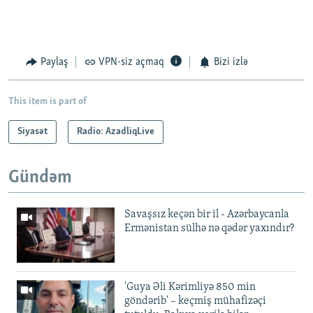
Paylaş
VPN-siz açmaq
Bizi izlə
This item is part of
Siyasət
Radio: AzadliqLive
Gündəm
Savaşsız keçən bir il - Azərbaycanla
Ermənistan sülhə nə qədər yaxındır?
'Guya Əli Kərimliyə 850 min
göndərib' – keçmiş mühafizəçi