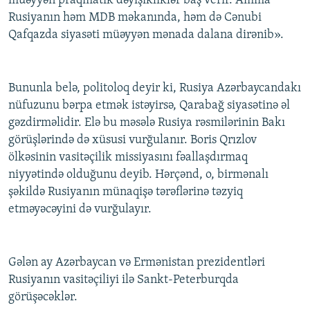
müəyyən praqmatik dəyişikliklər baş verir. Amma
Rusiyanın həm MDB məkanında, həm də Cənubi
Qafqazda siyasəti müəyyən mənada dalana dirənib».
Bununla belə, politoloq deyir ki, Rusiya Azərbaycandakı
nüfuzunu bərpa etmək istəyirsə, Qarabağ siyasətinə əl
gəzdirməlidir. Elə bu məsələ Rusiya rəsmilərinin Bakı
görüşlərində də xüsusi vurğulanır. Boris Qrızlov
ölkəsinin vasitəçilik missiyasını fəallaşdırmaq
niyyətində olduğunu deyib. Hərçənd, o, birmənalı
şəkildə Rusiyanın münaqişə tərəflərinə təzyiq
etməyəcəyini də vurğulayır.
Gələn ay Azərbaycan və Ermənistan prezidentləri
Rusiyanın vasitəçiliyi ilə Sankt-Peterburqda
görüşəcəklər.