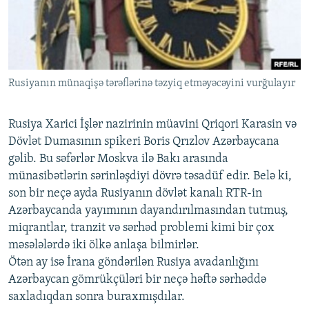
İNFOQRAFIKA
AZƏRBAYCAN ƏDƏBIYYATI KITABXANASI
MISSIYAMIZ
BIZI IZLƏ
KARIKATURA
İSLAM VƏ DEMOKRATIYA
PEŞƏ ETIKASI VƏ JURNALISTIKA STANDARTLARIMIZ
İZ - MƏDƏNIYYƏT PROQRAMI
MATERIALLARIMIZDAN ISTIFADƏ
Rusiyanın münaqişə tərəflərinə təzyiq etməyəcəyini vurğulayır
AZADLIQRADIOSU MOBIL TELEFONUNUZDA
RFE/RL-in bütün saytları
BIZIMLƏ ƏLAQƏ
Rusiya Xarici İşlər nazirinin müavini Qriqori Karasin və
XƏBƏR BÜLLETENLƏRIMIZ
Dövlət Dumasının spikeri Boris Qrızlov Azərbaycana
gəlib. Bu səfərlər Moskva ilə Bakı arasında
münasibətlərin sərinləşdiyi dövrə təsadüf edir. Belə ki,
son bir neçə ayda Rusiyanın dövlət kanalı RTR-in
Azərbaycanda yayımının dayandırılmasından tutmuş,
miqrantlar, tranzit və sərhəd problemi kimi bir çox
məsələlərdə iki ölkə anlaşa bilmirlər.
Ötən ay isə İrana göndərilən Rusiya avadanlığını
Azərbaycan gömrükçüləri bir neçə həftə sərhəddə
saxladıqdan sonra buraxmışdılar.