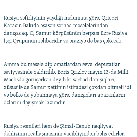
Rusiya səfirliyinin yaydığı məlumata görə, Qriqori
Karasin Bakıda əsasən sərhəd məsələlərindən
danışacaq. O, Samur körpüsünün bərpası üzrə Rusiya
İşçi Qrupunun rəhbəridir və əraziyə də baş çəkəcək.
Amma bu məsələ diplomatlardan əvvəl deputatlar
səviyyəsində qaldırılıb. Boris Qrızlov mayın 13-də Milli
Məclisdə görüşərkən deyib ki sərhəd danışıqları,
xüsusilə də Samur xəttinin istifadəsi çoxdan bitməli idi
və bəlkə də yubanmaya görə, danışıqları aparanların
özlərini dəyişmək lazımdır.
Rusiya rəsmiləri həm də Şimal-Cənub nəqliyyat
dəhlizinin reallaşmasının vacibliyindən bəhs edirlər.