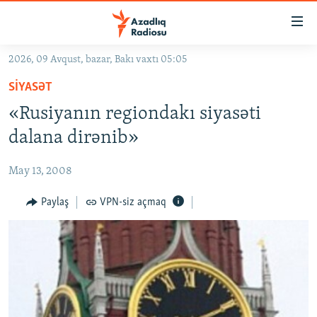
Keçid
linkləri
Əsas
2026, 09 Avqust, bazar, Bakı vaxtı 05:05
məzmuna
GÜNDƏM
SIYASƏT
qayıt
#İZAHLA
Əsas
«Rusiyanın regiondakı siyasəti
KORRUPSIOMETR
naviqasiyaya
dalana dirənib»
qayıt
#ƏSLINDƏ
Axtarışa
May 13, 2008
FƏRQƏ BAX
keç
QANUNI DOĞRU
Paylaş
VPN-siz açmaq
ARAŞDIRMA
MULTIMEDIA
RADIO ARXIV
VIDEO
HAQQIMIZDA
FOTOQALEREYA
OXU ZALI