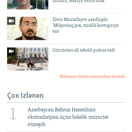
tutuldu, Bakıya verilə bilər
Elvin Mustafayev azadlıqda:
'Milyonluq yox, minlik korrupsiya
var'
Gürcüstan ali təhsili pulsuz etdi
Bölmənin bütün materialları burada
Çox izlənən
1
Azərbaycan Bəhruz Həsənlinin
ekstradisiyası üçün hələlik müraciət
etməyib