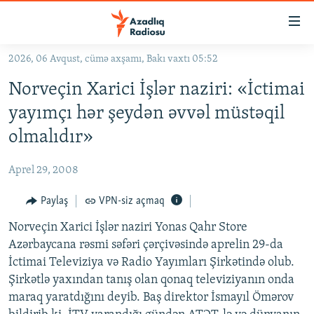
Keçid
linkləri
Əsas
2026, 06 Avqust, cümə axşamı, Bakı vaxtı 05:52
məzmuna
GÜNDƏM
Norveçin Xarici İşlər naziri: «İctimai
qayıt
#İZAHLA
Əsas
yayımçı hər şeydən əvvəl müstəqil
KORRUPSIOMETR
naviqasiyaya
olmalıdır»
qayıt
#ƏSLINDƏ
Axtarışa
Aprel 29, 2008
FƏRQƏ BAX
keç
QANUNI DOĞRU
Paylaş
VPN-siz açmaq
ARAŞDIRMA
Norveçin Xarici İşlər naziri Yonas Qahr Store
Azərbaycana rəsmi səfəri çərçivəsində aprelin 29-da
MULTIMEDIA
İctimai Televiziya və Radio Yayımları Şirkətində olub.
RADIO ARXIV
VIDEO
Şirkətlə yaxından tanış olan qonaq televiziyanın onda
maraq yaratdığını deyib. Baş direktor İsmayıl Ömərov
HAQQIMIZDA
FOTOQALEREYA
OXU ZALI