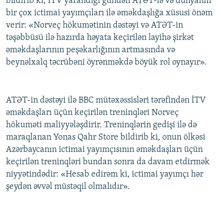
bildirib ki, İTV yarandığı gündən ATƏT-lə və dünyanın
İNFOQRAFIKA
AZƏRBAYCAN ƏDƏBIYYATI KITABXANASI
MISSIYAMIZ
bir çox ictimai yayımçıları ilə əməkdaşlığa xüsusi önəm
BIZI IZLƏ
verir: «Norveç hökumətinin dəstəyi və ATƏT-in
KARIKATURA
İSLAM VƏ DEMOKRATIYA
PEŞƏ ETIKASI VƏ JURNALISTIKA STANDARTLARIMIZ
təşəbbüsü ilə hazırda həyata keçirilən layihə şirkət
İZ - MƏDƏNIYYƏT PROQRAMI
MATERIALLARIMIZDAN ISTIFADƏ
əməkdaşlarının peşəkarlığının artmasında və
beynəlxalq təcrübəni öyrənməkdə böyük rol oynayır».
AZADLIQRADIOSU MOBIL TELEFONUNUZDA
RFE/RL-in bütün saytları
BIZIMLƏ ƏLAQƏ
XƏBƏR BÜLLETENLƏRIMIZ
ATƏT-in dəstəyi ilə BBC mütəxəssisləri tərəfindən İTV
əməkdaşları üçün keçirilən treninqləri Norveç
hökuməti maliyyələşdirir. Treninqlərin gedişi ilə də
maraqlanan Yonas Qahr Store bildirib ki, onun ölkəsi
Azərbaycanın ictimai yayımçısının əməkdaşları üçün
keçirilən treninqləri bundan sonra da davam etdirmək
niyyətindədir: «Hesab edirəm ki, ictimai yayımçı hər
şeydən əvvəl müstəqil olmalıdır».