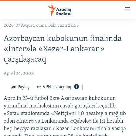
Keçid
linkləri
Əsas
2026, 07 Avqust, cümə, Bakı vaxtı 22:55
məzmuna
GÜNDƏM
Azərbaycan kubokunun finalında
qayıt
#İZAHLA
Əsas
«İnter»lə «Xəzər-Lənkəran»
KORRUPSIOMETR
naviqasiyaya
qarşılaşacaq
qayıt
#ƏSLINDƏ
Axtarışa
Aprel 24, 2008
FƏRQƏ BAX
keç
QANUNI DOĞRU
Paylaş
VPN-siz açmaq
ARAŞDIRMA
Aprelin 23-ü futbol üzrə Azərbaycan kubokunun
yarımfinal mərhələsinin cavab görüşləri keçirilib.
MULTIMEDIA
«Səfa» stadionunda «Neftçi»ni 1:0 hesabıyla məğlub
RADIO ARXIV
VIDEO
edən «İnter» və Lənkəranda «Qəbələ» ilə 1:1 hesablı
heç-heçəyə razılaşan «Xəzər-Lənkəran» finala vəsiqə
HAQQIMIZDA
FOTOQALEREYA
OXU ZALI