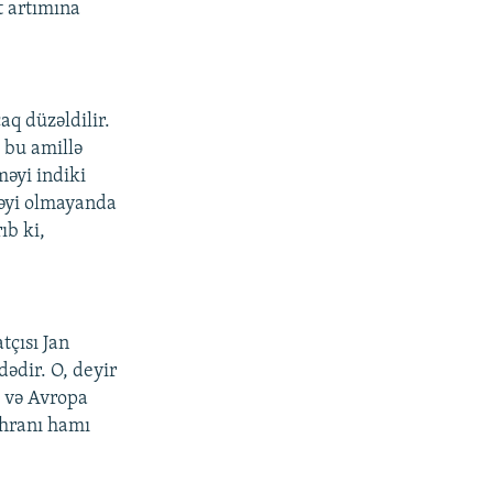
t artımına
aq düzəldilir.
 bu amillə
məyi indiki
rəyi olmayanda
ıb ki,
tçısı Jan
ədir. O, deyir
a və Avropa
öhranı hamı