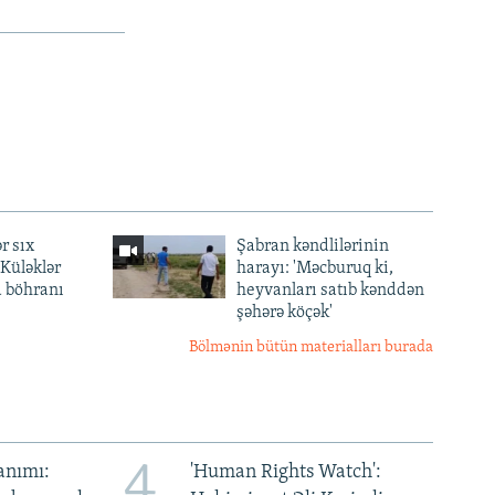
r sıx
Şabran kəndlilərinin
— Küləklər
harayı: 'Məcburuq ki,
a böhranı
heyvanları satıb kənddən
şəhərə köçək'
Bölmənin bütün materialları burada
4
anımı:
'Human Rights Watch':