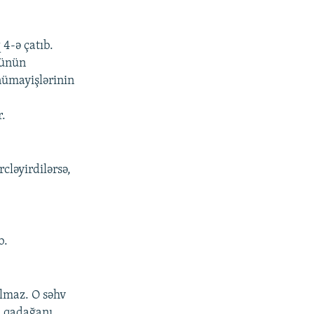
 4-ə çatıb.
nünün
nümayişlərinin
r.
rcləyirdilərsə,
b.
lmaz. O səhv
u qadağanı