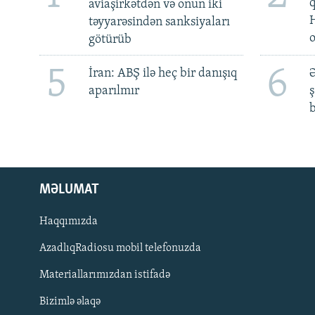
aviaşirkətdən və onun iki
təyyarəsindən sanksiyaları
götürüb
5
6
İran: ABŞ ilə heç bir danışıq
Ə
aparılmır
ş
b
MƏLUMAT
Haqqımızda
AzadlıqRadiosu mobil telefonuzda
Materiallarımızdan istifadə
BIZI IZLƏ
Bizimlə əlaqə