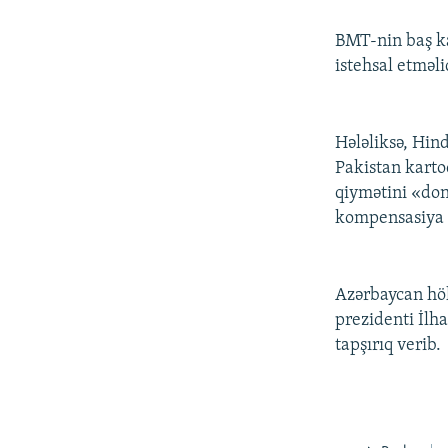
BMT-nin baş ka
istehsal etməli
Hələliksə, Hin
Pakistan karto
qiymətini «don
kompensasiya 
Azərbaycan hök
prezidenti İlh
tapşırıq verib.