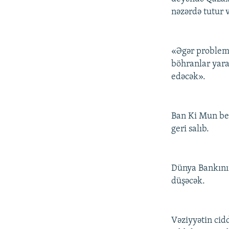
nəzərdə tutur v
«Əgər problem 
böhranlar yarad
edəcək».
Ban Ki Mun belə
geri salıb.
Dünya Bankının
düşəcək.
Vəziyyətin cid