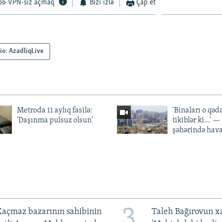
VPN-siz açmaq
Bizi izlə
Çap et
io: AzadliqLive
Metroda 11 aylıq fasilə:
'Binaları o qədə
'Daşınma pulsuz olsun'
tikiblər ki...' 
şəhərində hav
3
açmaz bazarının sahibinin
Taleh Bağırovun x