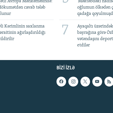
qətli Avropa Məhkəməsində:
'Məktəbdəki hadis
Hökumətdən cavab tələb
oğlumun ölkədən ç
olunur
qadağa qoyulmuşd
7
li Kərimlinin saxlanma
Ayaqaltı üzərindək
əraitinin ağırlaşdırıldığı
bayrağına görə Öz
ildirilir
vətəndaşını deport
etdilər
BIZI IZLƏ