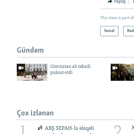
Paylaş
This item is part of
Sosial
Rad
Gündəm
Gürcüstan ali təhsili
pulsuz etdi
Çox izlənən
1
2
X
ABŞ SEPAH-la əlaqəli