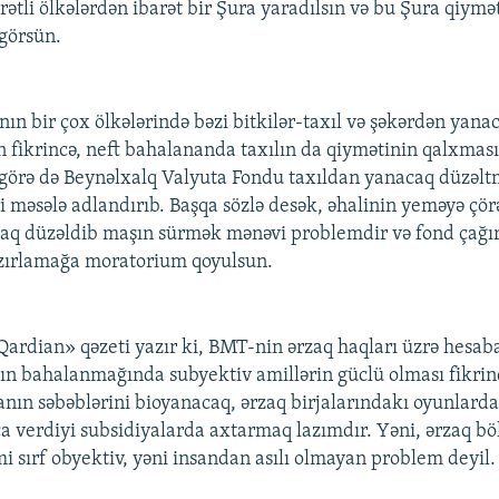
rətli ölkələrdən ibarət bir Şura yaradılsın və bu Şura qiymə
 görsün.
n bir çox ölkələrində bəzi bitkilər-taxıl və şəkərdən yanac
n fikrincə, neft bahalananda taxılın da qiymətinin qalxması
 görə də Beynəlxalq Valyuta Fondu taxıldan yanacaq düzəlt
i məsələ adlandırıb. Başqa sözlə desək, əhalinin yeməyə çö
aq düzəldib maşın sürmək mənəvi problemdir və fond çağır
zırlamağa moratorium qoyulsun.
Qardian» qəzeti yazır ki, BMT-nin ərzaq haqları üzrə hesaba
ğın bahalanmağında subyektiv amillərin güclü olması fikrind
ranın səbəblərini bioyanacaq, ərzaq birjalarındakı oyunlard
aca verdiyi subsidiyalarda axtarmaq lazımdır. Yəni, ərzaq b
 sırf obyektiv, yəni insandan asılı olmayan problem deyil.