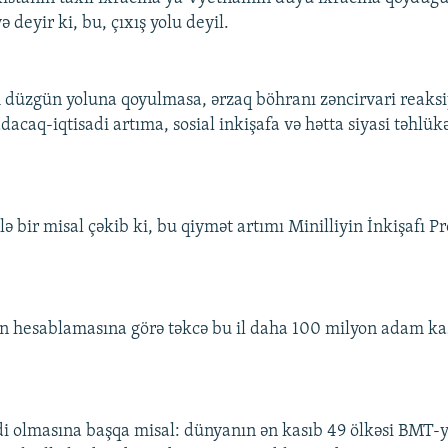
ə deyir ki, bu, çıxış yolu deyil.
düzgün yoluna qoyulmasa, ərzaq böhranı zəncirvari reaksiy
acaq-iqtisadi artıma, sosial inkişafa və hətta siyasi təhlükəs
 bir misal çəkib ki, bu qiymət artımı Minilliyin İnkişafı Pr
 hesablamasına görə təkcə bu il daha 100 milyon adam ka
di olmasına başqa misal: dünyanın ən kasıb 49 ölkəsi BMT-