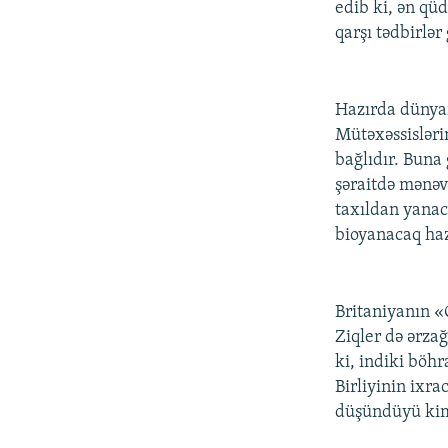
edib ki, ən qüd
qarşı tədbirlər
Hazırda dünyanı
Mütəxəssisləri
bağlıdır. Buna
şəraitdə mənəv
taxıldan yanac
bioyanacaq ha
Britaniyanın «
Ziqler də ərza
ki, indiki böh
Birliyinin ixr
düşündüyü kimi