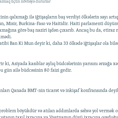
i almaq üçün növbəyə dururlar
nin qalxmağı ilə iğtişaşların baş verdiyi ölkələrin sayı artıq
, Misir, Burkina-Faso və Haitidir. Haiti parlamenti düyü
xmağına görə baş naziri işdən çıxarıb. Ancaq bu da, etiraz 
ilmədi.
ibi Ban Ki Mun deyir ki, daha 33 ölkədə iğtişaşlar ola bilə
rir ki, Asiyada kasıblar aylıq büdcələrinin yarısını ərzağa xə
u gün ailə büdcəsinin 80 faizi gedir.
ları Qanada BMT-nin ticarət və inkişaf konfransında deyi
problem böyükdür və atılan addımlarda səhvə yol vermək o
stanın taxıl ixracına ya Vyetnamın düyü ixracına qoyduğ