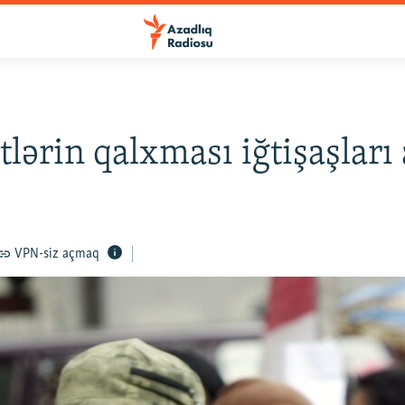
lərin qalxması iğtişaşları 
VPN-siz açmaq