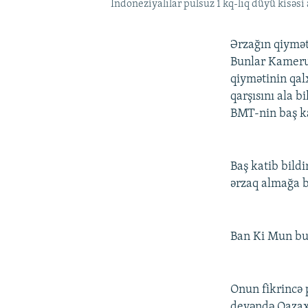
İndoneziyalılar pulsuz 1 kq-lıq düyü kisəs
Ərzağın qiyməti
Bunlar Kamerun
qiymətinin qal
qarşısını ala b
BMT-nin baş kat
Baş katib bildi
ərzaq almağa b
Ban Ki Mun bun
Onun fikrincə 
deyəndə Qazaxı