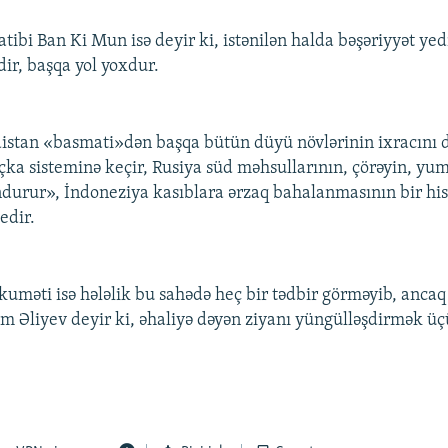
tibi Ban Ki Mun isə deyir ki, istənilən halda bəşəriyyət ye
dir, başqa yol yoxdur.
distan «basmati»dən başqa bütün düyü növlərinin ixracını 
çka sisteminə keçir, Rusiya süd məhsullarının, çörəyin, yu
durur», İndoneziya kasıblara ərzaq bahalanmasının bir his
edir.
uməti isə hələlik bu sahədə heç bir tədbir görməyib, anca
am Əliyev deyir ki, əhaliyə dəyən ziyanı yüngülləşdirmək 