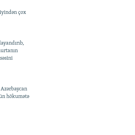
diyindən çox
dayandırıb,
murtanın
səsini
q Azərbaycan
üçün hökumətə