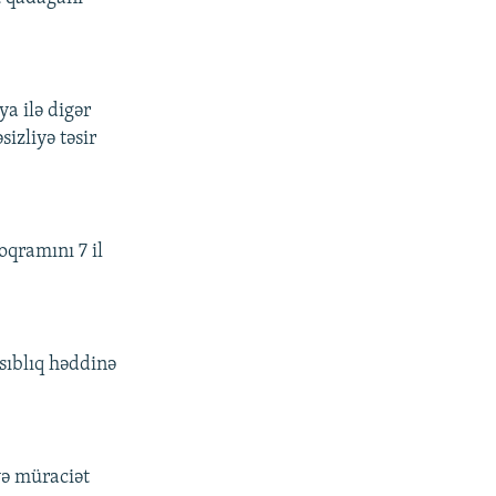
a ilə digər
izliyə təsir
oqramını 7 il
sıblıq həddinə
yə müraciət