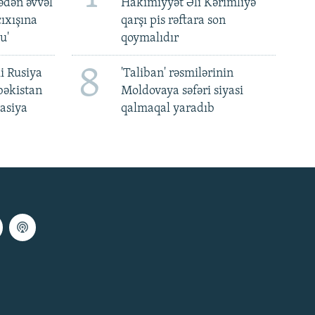
ədən əvvəl
Hakimiyyət Əli Kərimliyə
ıxışına
qarşı pis rəftara son
u'
qoymalıdır
8
i Rusiya
'Taliban' rəsmilərinin
bəkistan
Moldovaya səfəri siyasi
asiya
qalmaqal yaradıb