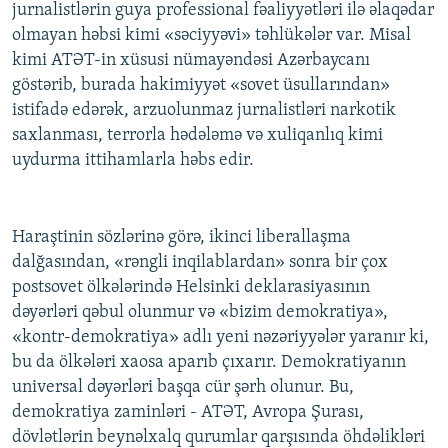
jurnalistlərin guya professional fəaliyyətləri ilə əlaqədar
olmayan həbsi kimi «səciyyəvi» təhlükələr var. Misal
kimi ATƏT-in xüsusi nümayəndəsi Azərbaycanı
göstərib, burada hakimiyyət «sovet üsullarından»
istifadə edərək, arzuolunmaz jurnalistləri narkotik
saxlanması, terrorla hədələmə və xuliqanlıq kimi
uydurma ittihamlarla həbs edir.
Haraştinin sözlərinə görə, ikinci liberallaşma
dalğasından, «rəngli inqilablardan» sonra bir çox
postsovet ölkələrində Helsinki deklarasiyasının
dəyərləri qəbul olunmur və «bizim demokratiya»,
«kontr-demokratiya» adlı yeni nəzəriyyələr yaranır ki,
bu da ölkələri xaosa aparıb çıxarır. Demokratiyanın
universal dəyərləri başqa cür şərh olunur. Bu,
demokratiya zaminləri - ATƏT, Avropa Şurası,
dövlətlərin beynəlxalq qurumlar qarşısında öhdəlikləri