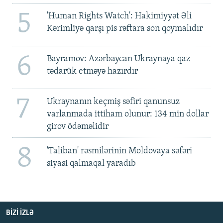
5
'Human Rights Watch': Hakimiyyət Əli
Kərimliyə qarşı pis rəftara son qoymalıdır
6
Bayramov: Azərbaycan Ukraynaya qaz
tədarük etməyə hazırdır
7
Ukraynanın keçmiş səfiri qanunsuz
varlanmada ittiham olunur: 134 min dollar
girov ödəməlidir
8
'Taliban' rəsmilərinin Moldovaya səfəri
siyasi qalmaqal yaradıb
BIZI IZLƏ