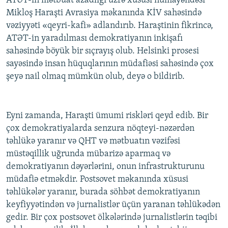
ATƏT-in mətbuat azadlığı üzrə xüsusi nümayəndəsi
Mikloş Haraşti Avrasiya məkanında KİV sahəsində
vəziyyəti «qeyri-kafi» adlandırıb. Haraştinin fikrincə,
ATƏT-in yaradılması demokratiyanın inkişafı
sahəsində böyük bir sıçrayış olub. Helsinki prosesi
sayəsində insan hüquqlarının müdafiəsi sahəsində çox
şeyə nail olmaq mümkün olub, deyə o bildirib.
Eyni zamanda, Haraşti ümumi riskləri qeyd edib. Bir
çox demokratiyalarda senzura nöqteyi-nəzərdən
təhlükə yaranır və QHT və mətbuatın vəzifəsi
müstəqillik uğrunda mübarizə aparmaq və
demokratiyanın dəyərlərini, onun infrastrukturunu
müdafiə etməkdir. Postsovet məkanında xüsusi
təhlükələr yaranır, burada söhbət demokratiyanın
keyfiyyətindən və jurnalistlər üçün yaranan təhlükədən
gedir. Bir çox postsovet ölkələrində jurnalistlərin təqibi