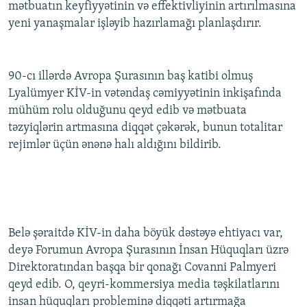
mətbuatın keyfiyyətinin və effektivliyinin artırılmasına
yeni yanaşmalar işləyib hazırlamağı planlaşdırır.
90-cı illərdə Avropa Şurasının baş katibi olmuş
Lyalümyer KİV-in vətəndaş cəmiyyətinin inkişafında
mühüm rolu olduğunu qeyd edib və mətbuata
təzyiqlərin artmasına diqqət çəkərək, bunun totalitar
rejimlər üçün ənənə halı aldığını bildirib.
Belə şəraitdə KİV-in daha böyük dəstəyə ehtiyacı var,
deyə Forumun Avropa Şurasının İnsan Hüquqları üzrə
Direktoratından başqa bir qonağı Covanni Palmyeri
qeyd edib. O, qeyri-kommersiya media təşkilatlarını
insan hüquqları probleminə diqqəti artırmağa