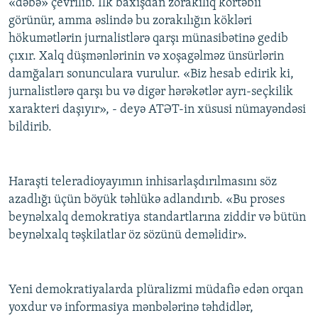
«dəbə» çevrilib. İlk baxışdan zorakılıq kortəbii
görünür, amma əslində bu zorakılığın kökləri
hökumətlərin jurnalistlərə qarşı münasibətinə gedib
çıxır. Xalq düşmənlərinin və xoşagəlməz ünsürlərin
damğaları sonunculara vurulur. «Biz hesab edirik ki,
jurnalistlərə qarşı bu və digər hərəkətlər ayrı-seçkilik
xarakteri daşıyır», - deyə ATƏT-in xüsusi nümayəndəsi
bildirib.
Haraşti teleradioyayımın inhisarlaşdırılmasını söz
azadlığı üçün böyük təhlükə adlandırıb. «Bu proses
beynəlxalq demokratiya standartlarına ziddir və bütün
beynəlxalq təşkilatlar öz sözünü deməlidir».
Yeni demokratiyalarda plüralizmi müdafiə edən orqan
yoxdur və informasiya mənbələrinə təhdidlər,