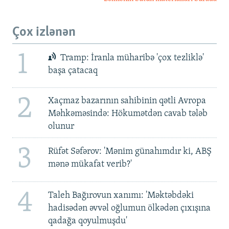
Çox izlənən
1
Tramp: İranla müharibə 'çox tezliklə'
başa çatacaq
2
Xaçmaz bazarının sahibinin qətli Avropa
Məhkəməsində: Hökumətdən cavab tələb
olunur
3
Rüfət Səfərov: 'Mənim günahımdır ki, ABŞ
mənə mükafat verib?'
4
Taleh Bağırovun xanımı: 'Məktəbdəki
hadisədən əvvəl oğlumun ölkədən çıxışına
qadağa qoyulmuşdu'