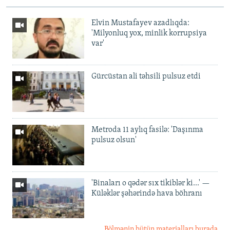
Elvin Mustafayev azadlıqda:
'Milyonluq yox, minlik korrupsiya
var'
Gürcüstan ali təhsili pulsuz etdi
Metroda 11 aylıq fasilə: 'Daşınma
pulsuz olsun'
'Binaları o qədər sıx tikiblər ki...' —
Küləklər şəhərində hava böhranı
Bölmənin bütün materialları burada