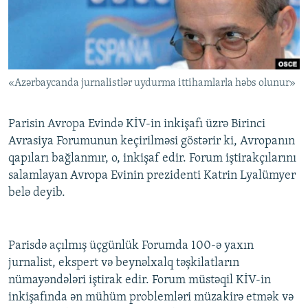
İNFOQRAFIKA
AZƏRBAYCAN ƏDƏBIYYATI KITABXANASI
MISSIYAMIZ
BIZI IZLƏ
KARIKATURA
İSLAM VƏ DEMOKRATIYA
PEŞƏ ETIKASI VƏ JURNALISTIKA STANDARTLARIMIZ
İZ - MƏDƏNIYYƏT PROQRAMI
MATERIALLARIMIZDAN ISTIFADƏ
«Azərbaycanda jurnalistlər uydurma ittihamlarla həbs olunur»
AZADLIQRADIOSU MOBIL TELEFONUNUZDA
RFE/RL-in bütün saytları
BIZIMLƏ ƏLAQƏ
Parisin Avropa Evində KİV-in inkişafı üzrə Birinci
XƏBƏR BÜLLETENLƏRIMIZ
Avrasiya Forumunun keçirilməsi göstərir ki, Avropanın
qapıları bağlanmır, o, inkişaf edir. Forum iştirakçılarını
salamlayan Avropa Evinin prezidenti Katrin Lyalümyer
belə deyib.
Parisdə açılmış üçgünlük Forumda 100-ə yaxın
jurnalist, ekspert və beynəlxalq təşkilatların
nümayəndələri iştirak edir. Forum müstəqil KİV-in
inkişafında ən mühüm problemləri müzakirə etmək və