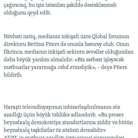
çağıraraq, bu işin istənilən şəkildə dəstəklənməli
olduğunu qeyd edib.
Növbəti natiq, medianın inkişafı üzrə Qlobal forumun
direktoru Bettina Piters də onunla həmrəy olub. Onun
fikrincə, medianın inkişafı sektoru əvvəllər olduğundan
daha böyük yardım almalıdır. «Biz sərbəst işləyəcək
mətbuatlar yaratmağa cəhd etməliyik», - deyə Piters
bildirib.
Haraşti teleradioyayımın inhisarlaşdırılmasını söz
azadlığı üçün böyük təhlükə adlandırıb. «Bu proses
beynəlxalq demokratiya standartlarına ziddir və bütün
beynəlxalq təşkilatlar öz sözünü deməlidir»