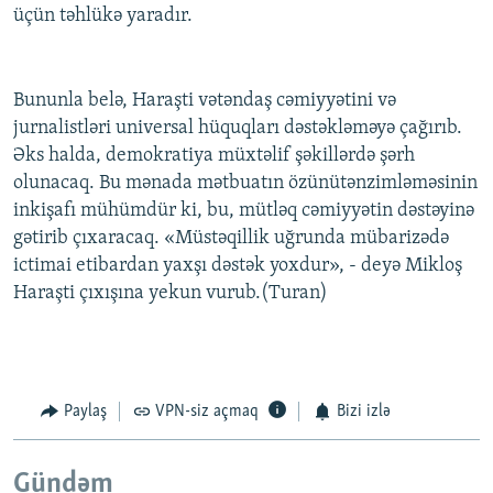
üçün təhlükə yaradır.
Bununla belə, Haraşti vətəndaş cəmiyyətini və
jurnalistləri universal hüquqları dəstəkləməyə çağırıb.
Əks halda, demokratiya müxtəlif şəkillərdə şərh
olunacaq. Bu mənada mətbuatın özünütənzimləməsinin
inkişafı mühümdür ki, bu, mütləq cəmiyyətin dəstəyinə
gətirib çıxaracaq. «Müstəqillik uğrunda mübarizədə
ictimai etibardan yaxşı dəstək yoxdur», - deyə Mikloş
Haraşti çıxışına yekun vurub.(Turan)
Paylaş
VPN-siz açmaq
Bizi izlə
Gündəm