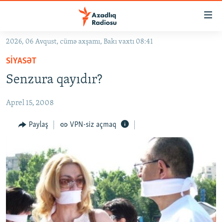
Keçid
linkləri
Əsas
2026, 06 Avqust, cümə axşamı, Bakı vaxtı 08:41
məzmuna
GÜNDƏM
SIYASƏT
qayıt
#İZAHLA
Əsas
Senzura qayıdır?
KORRUPSIOMETR
naviqasiyaya
qayıt
Aprel 15, 2008
#ƏSLINDƏ
Axtarışa
FƏRQƏ BAX
Paylaş
VPN-siz açmaq
keç
QANUNI DOĞRU
ARAŞDIRMA
MULTIMEDIA
RADIO ARXIV
VIDEO
HAQQIMIZDA
FOTOQALEREYA
OXU ZALI