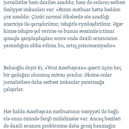
jurnalistlər həm daxilən azaddır, həm də onların sərbəst
fəaliyyət imkanları var: «Bizim mətbuat hətta həddən
çox azaddır. Çünki normal ölkələrdə söz azadlığı
anarxiya ilə qarışdırılmır, təhqirlə eyniləşdirilmir. Əgər
kimsə təhqirə yol verirsə və bunun əvəzində ictimai
qınaqla qarşılaşdıqdan sonra onda daxili senzuranın
yarandığını iddia edirsə, bu, artıq psixomaniyadır».
Babaoğlu deyir ki, «Yeni Azərbaycan» qəzeti üçün heç
bir qadağan olunmuş mövzu yoxdur. Əksinə onlar
jurnalistlərə daha sərbəst imkanlar yaratmağa
çalışırlar.
Hər halda Azərbaycan mətbuatının vəziyyəti ilə bağlı
elə onun özündə fərqli mülahizələr var. Ancaq bəziləri
də daxili senzura probleminə daha geniş baxmağın