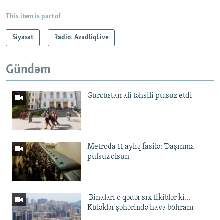
This item is part of
Siyasət
Radio: AzadliqLive
Gündəm
Gürcüstan ali təhsili pulsuz etdi
Metroda 11 aylıq fasilə: 'Daşınma
pulsuz olsun'
'Binaları o qədər sıx tikiblər ki...' —
Küləklər şəhərində hava böhranı