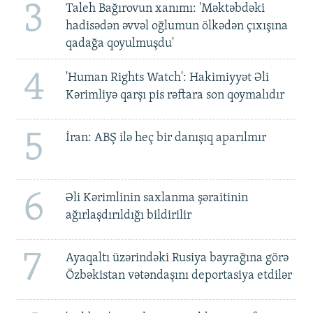
3
Taleh Bağırovun xanımı: 'Məktəbdəki
hadisədən əvvəl oğlumun ölkədən çıxışına
qadağa qoyulmuşdu'
4
'Human Rights Watch': Hakimiyyət Əli
Kərimliyə qarşı pis rəftara son qoymalıdır
5
İran: ABŞ ilə heç bir danışıq aparılmır
6
Əli Kərimlinin saxlanma şəraitinin
ağırlaşdırıldığı bildirilir
7
Ayaqaltı üzərindəki Rusiya bayrağına görə
Özbəkistan vətəndaşını deportasiya etdilər