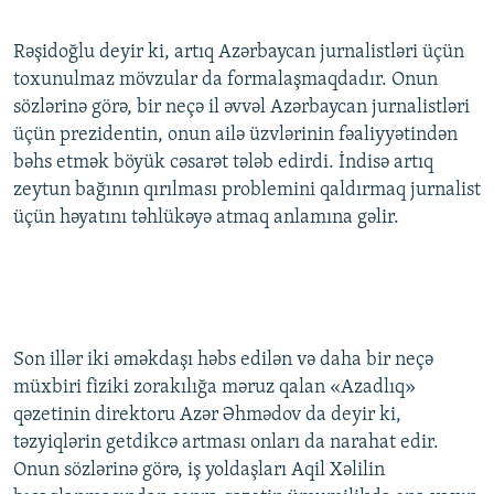
Rəşidoğlu deyir ki, artıq Azərbaycan jurnalistləri üçün
toxunulmaz mövzular da formalaşmaqdadır. Onun
sözlərinə görə, bir neçə il əvvəl Azərbaycan jurnalistləri
üçün prezidentin, onun ailə üzvlərinin fəaliyyətindən
bəhs etmək böyük cəsarət tələb edirdi. İndisə artıq
zeytun bağının qırılması problemini qaldırmaq jurnalist
üçün həyatını təhlükəyə atmaq anlamına gəlir.
Son illər iki əməkdaşı həbs edilən və daha bir neçə
müxbiri fiziki zorakılığa məruz qalan «Azadlıq»
qəzetinin direktoru Azər Əhmədov da deyir ki,
təzyiqlərin getdikcə artması onları da narahat edir.
Onun sözlərinə görə, iş yoldaşları Aqil Xəlilin