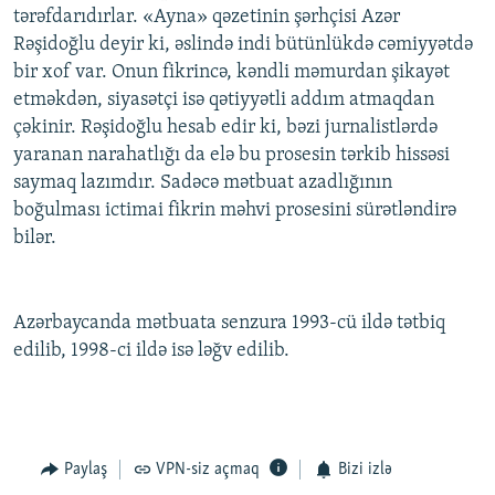
tərəfdarıdırlar. «Ayna» qəzetinin şərhçisi Azər
Rəşidoğlu deyir ki, əslində indi bütünlükdə cəmiyyətdə
bir xof var. Onun fikrincə, kəndli məmurdan şikayət
etməkdən, siyasətçi isə qətiyyətli addım atmaqdan
çəkinir. Rəşidoğlu hesab edir ki, bəzi jurnalistlərdə
yaranan narahatlığı da elə bu prosesin tərkib hissəsi
saymaq lazımdır. Sadəcə mətbuat azadlığının
boğulması ictimai fikrin məhvi prosesini sürətləndirə
bilər.
Azərbaycanda mətbuata senzura 1993-cü ildə tətbiq
edilib, 1998-ci ildə isə ləğv edilib.
Paylaş
VPN-siz açmaq
Bizi izlə