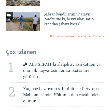
Şabran kəndlilərinin harayı:
'Məcburuq ki, heyvanları satıb
kənddən şəhərə köçək'
Bölmənin bütün materialları burada
Çox izlənən
1
ABŞ SEPAH-la əlaqəli aviaşirkətdən və
onun iki təyyarəsindən sanksiyaları
götürüb
2
Xaçmaz bazarının sahibinin qətli Avropa
Məhkəməsində: Hökumətdən cavab tələb
olunur