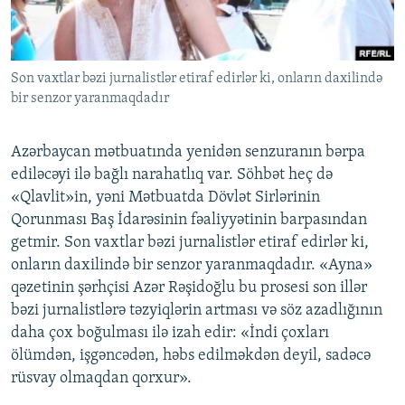
İNFOQRAFIKA
AZƏRBAYCAN ƏDƏBIYYATI KITABXANASI
MISSIYAMIZ
BIZI IZLƏ
KARIKATURA
İSLAM VƏ DEMOKRATIYA
PEŞƏ ETIKASI VƏ JURNALISTIKA STANDARTLARIMIZ
Son vaxtlar bəzi jurnalistlər etiraf edirlər ki, onların daxilində
İZ - MƏDƏNIYYƏT PROQRAMI
MATERIALLARIMIZDAN ISTIFADƏ
bir senzor yaranmaqdadır
AZADLIQRADIOSU MOBIL TELEFONUNUZDA
RFE/RL-in bütün saytları
BIZIMLƏ ƏLAQƏ
Azərbaycan mətbuatında yenidən senzuranın bərpa
ediləcəyi ilə bağlı narahatlıq var. Söhbət heç də
XƏBƏR BÜLLETENLƏRIMIZ
«Qlavlit»in, yəni Mətbuatda Dövlət Sirlərinin
Qorunması Baş İdarəsinin fəaliyyətinin barpasından
getmir. Son vaxtlar bəzi jurnalistlər etiraf edirlər ki,
onların daxilində bir senzor yaranmaqdadır. «Ayna»
qəzetinin şərhçisi Azər Rəşidoğlu bu prosesi son illər
bəzi jurnalistlərə təzyiqlərin artması və söz azadlığının
daha çox boğulması ilə izah edir: «İndi çoxları
ölümdən, işgəncədən, həbs edilməkdən deyil, sadəcə
rüsvay olmaqdan qorxur».