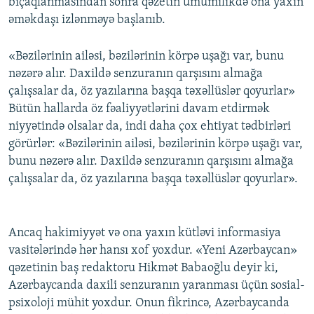
bıçaqlanmasından sonra qəzetin ümumilikdə ona yaxın
əməkdaşı izlənməyə başlanıb.
«Bəzilərinin ailəsi, bəzilərinin körpə uşağı var, bunu
nəzərə alır. Daxildə senzuranın qarşısını almağa
çalışsalar da, öz yazılarına başqa təxəllüslər qoyurlar»
Bütün hallarda öz fəaliyyətlərini davam etdirmək
niyyətində olsalar da, indi daha çox ehtiyat tədbirləri
görürlər: «Bəzilərinin ailəsi, bəzilərinin körpə uşağı var,
bunu nəzərə alır. Daxildə senzuranın qarşısını almağa
çalışsalar da, öz yazılarına başqa təxəllüslər qoyurlar».
Ancaq hakimiyyət və ona yaxın kütləvi informasiya
vasitələrində hər hansı xof yoxdur. «Yeni Azərbaycan»
qəzetinin baş redaktoru Hikmət Babaoğlu deyir ki,
Azərbaycanda daxili senzuranın yaranması üçün sosial-
psixoloji mühit yoxdur. Onun fikrincə, Azərbaycanda