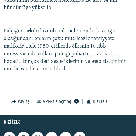
vulkanının püskürməsi nəticəsində isə alov 14 km
hündürlüyə yüksəlib.
Palçığın tərkibi lazımlı mikroelementlərlə zəngin
olduğundan, onların çoxu müalicəvi əhəmiyyətə
malikdir. Hələ 1980-ci illərdə ölkənin 16 tibb
müəssisəsində vulkan palçığı poliartrit, radikulit,
hepatit, bir çox dəri xəstəliklərinin və əsəb sisteminin
müalicəsində tətbiq edilirdi...
Paylaş
VPN-siz açmaq
Bizi izlə
BIZI IZLƏ