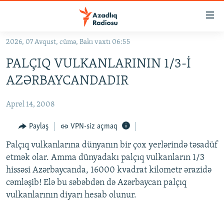
Keçid
linkləri
Əsas
2026, 07 Avqust, cümə, Bakı vaxtı 06:55
məzmuna
GÜNDƏM
PALÇIQ VULKANLARININ 1/3-İ
qayıt
#İZAHLA
Əsas
AZƏRBAYCANDADIR
KORRUPSIOMETR
naviqasiyaya
qayıt
Aprel 14, 2008
#ƏSLINDƏ
Axtarışa
FƏRQƏ BAX
Paylaş
VPN-siz açmaq
keç
QANUNI DOĞRU
Palçıq vulkanlarına dünyanın bir çox yerlərində təsadüf
etmək olar. Amma dünyadakı palçıq vulkanların 1/3
ARAŞDIRMA
hissəsi Azərbaycanda, 16000 kvadrat kilometr ərazidə
MULTIMEDIA
cəmləşib! Elə bu səbəbdən də Azərbaycan palçıq
vulkanlarının diyarı hesab olunur.
RADIO ARXIV
VIDEO
HAQQIMIZDA
FOTOQALEREYA
OXU ZALI