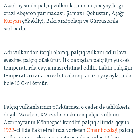
Azərbaycanda palçıq vulkanlarının ən çox yayıldığı
İNFOQRAFIKA
AZƏRBAYCAN ƏDƏBIYYATI KITABXANASI
MISSIYAMIZ
BIZI IZLƏ
ərazi Abşeron yarımadası, Şamaxı-Qobustan, Aşağı
KARIKATURA
İSLAM VƏ DEMOKRATIYA
PEŞƏ ETIKASI VƏ JURNALISTIKA STANDARTLARIMIZ
Küryan
çökəkliyi, Bakı arxipelaqı və Gürcüstanla
İZ - MƏDƏNIYYƏT PROQRAMI
MATERIALLARIMIZDAN ISTIFADƏ
sərhəddir.
AZADLIQRADIOSU MOBIL TELEFONUNUZDA
RFE/RL-in bütün saytları
BIZIMLƏ ƏLAQƏ
Adi vulkandan fərqli olaraq, palçıq vulkanı odlu lava
əvəzinə, palçıq püskürür. İlk baxışdan palçığın yüksək
XƏBƏR BÜLLETENLƏRIMIZ
temperaturda qaynaması ehtimal edilir. Lakin palçığın
temperaturu adətən sabit qalaraq, ən isti yay aylarında
belə 15 C-ni ötmür.
Palçıq vulkanlarının püskürməsi o qədər də təhlükəsiz
deyil. Məsələn, XV əsrdə püskürən palçıq vulkanı
Azərbaycanın Köhnəgədi kəndini palçıq altında qoyub.
1922
-ci ildə Bakı ətrafında yerləşən
Omanbozdağ
palçıq