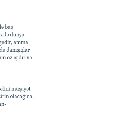
də baş
rədə dünya
r gedir, amma
də danışıqlar
n öz işidir və
əlini müşayət
sirin olacağına,
an-