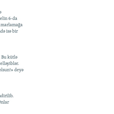
ə
relin 6-da
 qamarlamağa
də isə bir
 Bu kütlə
elləyiblər.
 olsun!» deyə
dirilib.
Onlar