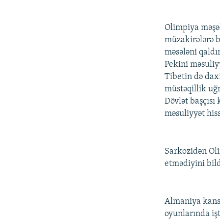
Olimpiya məşəl
müzakirələrə b
məsələni qaldı
Pekini məsuliy
Tibetin də daxi
müstəqillik uğ
Dövlət başçısı
məsuliyyət his
Sarkozidən Oli
etmədiyini bild
Almaniya kansle
oyunlarında iş