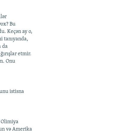
lər
yox? Bu
du. Keçən ay o,
ni tanıyanda,
a da
ırışlar etmir.
ım. Onu
unu istisna
k Olimiya
aun və Amerika