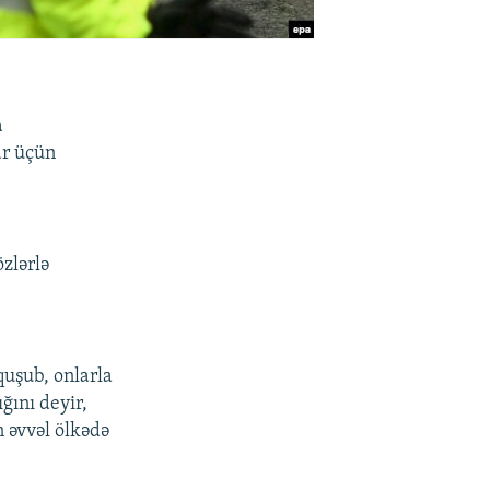
a
ar üçün
zlərlə
quşub, onlarla
ğını deyir,
n əvvəl ölkədə