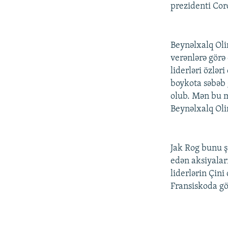
prezidenti Cor
Beynəlxalq Oli
verənlərə gör
liderləri özlər
boykota səbəb 
olub. Mən bu m
Beynəlxalq Oli
Jak Rog bunu ş
edən aksiyaları
liderlərin Çini
Fransiskoda göz