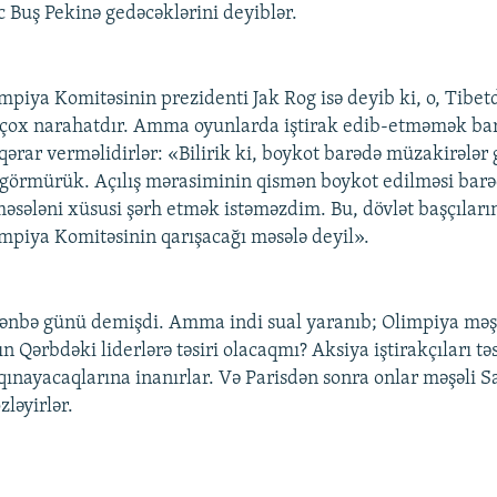
c Buş Pekinə gedəcəklərini deyiblər.
mpiya Komitəsinin prezidenti Jak Rog isə deyib ki, o, Tibet
ə çox narahatdır. Amma oyunlarda iştirak edib-etməmək ba
i qərar verməlidirlər: «Bilirik ki, boykot barədə müzakirələ
görmürük. Açılış mərasiminin qismən boykot edilməsi barə
əsələni xüsusi şərh etmək istəməzdim. Bu, dövlət başçılarını
mpiya Komitəsinin qarışacağı məsələ deyil».
ənbə günü demişdi. Amma indi sual yaranıb; Olimpiya məş
n Qərbdəki liderlərə təsiri olacaqmı? Aksiya iştirakçıları tə
 qınayacaqlarına inanırlar. Və Parisdən sonra onlar məşəli S
ləyirlər.