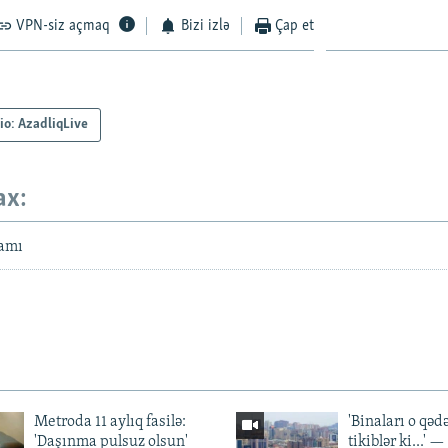
VPN-siz açmaq
Bizi izlə
Çap et
io: AzadliqLive
ax:
amı
Metroda 11 aylıq fasilə:
'Binaları o qədə
'Daşınma pulsuz olsun'
tikiblər ki...' 