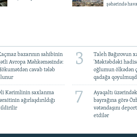
şəhərində hav
3
açmaz bazarının sahibinin
Taleh Bağırovun x
qətli Avropa Məhkəməsində:
'Məktəbdəki hadis
Hökumətdən cavab tələb
oğlumun ölkədən ç
olunur
qadağa qoyulmuşd
7
li Kərimlinin saxlanma
Ayaqaltı üzərindək
əraitinin ağırlaşdırıldığı
bayrağına görə Öz
ildirilir
vətəndaşını deport
etdilər