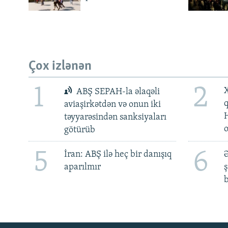
Çox izlənən
1
2
X
ABŞ SEPAH-la əlaqəli
aviaşirkətdən və onun iki
təyyarəsindən sanksiyaları
götürüb
5
6
İran: ABŞ ilə heç bir danışıq
Ə
aparılmır
ş
b