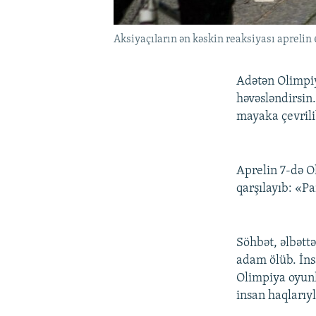
Aksiyaçıların ən kəskin reaksiyası apreli
Adətən Olimpiy
həvəsləndirsin
mayaka çevrili
Aprelin 7-də O
qarşılayıb: «P
Söhbət, əlbəttə
adam ölüb. İnsa
Olimpiya oyunl
insan haqlarıyl