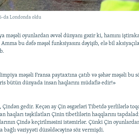
n 6-da Londonda oldu
a məşəli oyunlardan əvvəl dünyanı gəzir ki, hamını iştirak
. Amma bu dəfə məşəl funksiyasını dəyişib, elə bil aksiyaçıl
b.
limpiya məşəli Fransa paytaxtına çatıb və şəhər məşəli bu sö
aris bütün dünyada insan haqlarını müdafiə edir!»
, Çindən gedir. Keçən ay Çin əsgərləri Tibetdə yerlilərlə toq
n haqları təşkilatları Çinin tibetlilərin haqqlarını tapdaladı
arının Çində keçirilməsini istəmirlər. Çünki Çin oyunlarda
a bağlı vəziyyəti düzəldəcəyinə söz vermişdi.