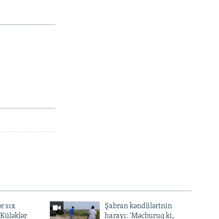
r sıx
Şabran kəndlilərinin
— Küləklər
harayı: 'Məcburuq ki,