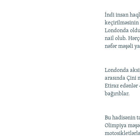
İndi insan haql
keçirilməsinin 
Londonda oldu.
nail olub. Hərç
nəfər məşəli y
Londonda aksiy
arasında Çini m
Etiraz edənlər 
bağırıblar.
Bu hadisənin t
Olimpiya məşəli
motosikletlərlə