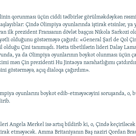
inin qorunması üçün ciddi tədbirlər görülməkdəykən rəsmi
aşlayıblar: Çində Olimpiya oyunlarında iştirak etsinlər, ya 
ran ilk prezident Fransanın dövlət başçısı Nikola Sarkozi ol
yətli olduğunu göstərməyə çağırdı: «General Şarl de Qol Çi
l olduğu Çini tanımışdı. Hətta tibetlilərin lideri Dalay Lam
runda, ya da Olimpiya oyunlarının boykot olunması üçün çağ
 kimi mən Çin prezidenti Hu Jintaoya narahatlığımı çatdırd
sini göstərməyə, açıq dialoqa çağırdım».
mpiya oyunlarını boykot edib-etməyəcəyini soruşanda, o, b
irib.
ri Angela Merkel isə artıq bildirib ki, o, Çində keçiriləcə
tirak etməyəcək. Amma Britaniyanın Baş naziri Qordan Br