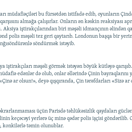
arı müdafiəçiləri bu fürsətdən istifadə edib, oyunların Çind
qarşısını almağa çalışırlar. Onların ən kəskin reaksiyası ap
 Aksiya iştirakçılarından biri məşəli idmançının əlindən
ənd polis məşəli tez geri qaytarıb. Londonun başqa bir yerin
anğısöndürənlə söndürmək istəyib.
a iştirakçıları məşəli görmək istəyən böyük kütləyə qarışıb.
üdafiə edənlər də olub, onlar əllərində Çinin bayraqlarını y
«Çinə ar olsun!», deyə qışqıranda, Çin tərəfdarları «Sizə ar
əkrarlanmaması üçün Parisdə təhlükəsizlik qaydaları güclən
nin keçəcəyi yerlərə üç minə qədər polis işçisi göndərilib. 
, konkilərlə təmin olunublar.