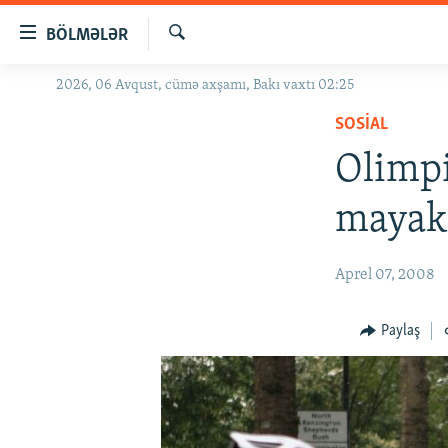
Keçid
BÖLMƏLƏR
linkləri
Axtar
Əsas
2026, 06 Avqust, cümə axşamı, Bakı vaxtı 02:25
GÜNDƏM
məzmuna
SOSIAL
#İZAHLA
qayıt
Əsas
Olimpi
KORRUPSIOMETR
naviqasiyaya
#ƏSLINDƏ
qayıt
mayaka
Axtarışa
FƏRQƏ BAX
keç
QANUNI DOĞRU
Aprel 07, 2008
ARAŞDIRMA
Paylaş
MULTIMEDIA
RADIO ARXIV
VIDEO
HAQQIMIZDA
FOTOQALEREYA
OXU ZALI