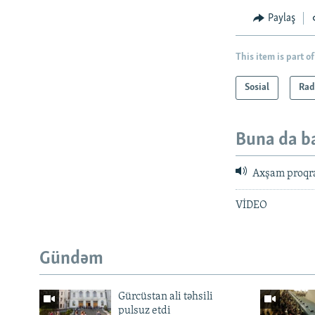
Paylaş
This item is part of
Sosial
Rad
Buna da b
Axşam proqr
VİDEO
Gündəm
Gürcüstan ali təhsili
pulsuz etdi