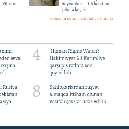
a böhranı
heyvanları satıb kənddən
şəhərə köçək'
Bölmənin bütün materialları burada
4
anımı:
'Human Rights Watch':
ədən əvvəl
Hakimiyyət Əli Kərimliyə
ıxışına
qarşı pis rəftara son
u'
qoymalıdır
8
i Rusiya
Sahibkarlardan rüşvət
bəkistan
almaqda ittiham olunan
asiya
vəzifəli şəxslər həbs edilib