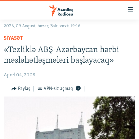
Keçid
linkləri
Əsas
2026, 09 Avqust, bazar, Bakı vaxtı 19:16
məzmuna
GÜNDƏM
SIYASƏT
qayıt
#İZAHLA
Əsas
«Tezliklə ABŞ-Azərbaycan hərbi
KORRUPSIOMETR
naviqasiyaya
məsləhətləşmələri başlayacaq»
qayıt
#ƏSLINDƏ
Axtarışa
Aprel 04, 2008
FƏRQƏ BAX
keç
QANUNI DOĞRU
Paylaş
VPN-siz açmaq
ARAŞDIRMA
MULTIMEDIA
RADIO ARXIV
VIDEO
HAQQIMIZDA
FOTOQALEREYA
OXU ZALI