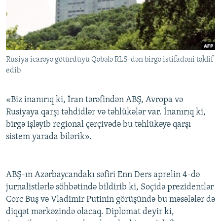
İNFOQRAFIKA
AZƏRBAYCAN ƏDƏBIYYATI KITABXANASI
MISSIYAMIZ
BIZI IZLƏ
KARIKATURA
İSLAM VƏ DEMOKRATIYA
PEŞƏ ETIKASI VƏ JURNALISTIKA STANDARTLARIMIZ
İZ - MƏDƏNIYYƏT PROQRAMI
MATERIALLARIMIZDAN ISTIFADƏ
Rusiya icarəyə götürdüyü Qəbələ RLS-dən birgə istifadəni təklif
AZADLIQRADIOSU MOBIL TELEFONUNUZDA
RFE/RL-in bütün saytları
edib
BIZIMLƏ ƏLAQƏ
XƏBƏR BÜLLETENLƏRIMIZ
«Biz inanırıq ki, İran tərəfindən ABŞ, Avropa və
Rusiyaya qarşı təhdidlər və təhlükələr var. İnanırıq ki,
birgə işləyib regional çərçivədə bu təhlükəyə qarşı
sistem yarada bilərik».
ABŞ-ın Azərbaycandakı səfiri Enn Ders aprelin 4-də
jurnalistlərlə söhbətində bildirib ki, Soçidə prezidentlər
Corc Buş və Vladimir Putinin görüşündə bu məsələlər də
diqqət mərkəzində olacaq. Diplomat deyir ki,