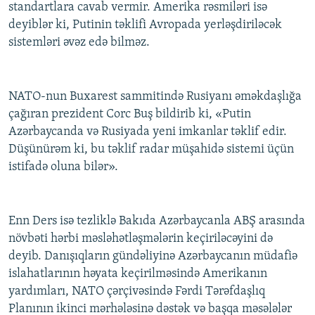
standartlara cavab vermir. Amerika rəsmiləri isə
deyiblər ki, Putinin təklifi Avropada yerləşdiriləcək
sistemləri əvəz edə bilməz.
NATO-nun Buxarest sammitində Rusiyanı əməkdaşlığa
çağıran prezident Corc Buş bildirib ki, «Putin
Azərbaycanda və Rusiyada yeni imkanlar təklif edir.
Düşünürəm ki, bu təklif radar müşahidə sistemi üçün
istifadə oluna bilər».
Enn Ders isə tezliklə Bakıda Azərbaycanla ABŞ arasında
növbəti hərbi məsləhətləşmələrin keçiriləcəyini də
deyib. Danışıqların gündəliyinə Azərbaycanın müdafiə
islahatlarının həyata keçirilməsində Amerikanın
yardımları, NATO çərçivəsində Fərdi Tərəfdaşlıq
Planının ikinci mərhələsinə dəstək və başqa məsələlər