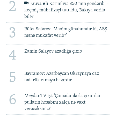
2
'Guya Əli Kərimliyə 850 min göndərib' –
keçmiş mühafizəçi tutuldu, Bakıya verilə
bilər
3
Rüfət Səfərov: 'Mənim günahımdır ki, ABŞ
mənə mükafat verib?'
4
Zamin Salayev azadlığa çıxıb
5
Bayramov: Azərbaycan Ukraynaya qaz
tədarük etməyə hazırdır
6
MeydanTV işi: 'Çamadanlarla çıxarılan
pulların hesabını xalqa nə vaxt
verəcəksiniz?'