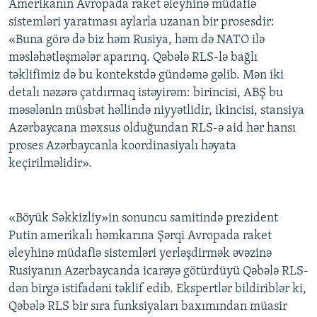
Amerikanın Avropada raket əleyhinə müdafiə
sistemləri yaratması aylarla uzanan bir prosesdir:
«Buna görə də biz həm Rusiya, həm də NATO ilə
məsləhətləşmələr aparırıq. Qəbələ RLS-lə bağlı
təklifimiz də bu kontekstdə gündəmə gəlib. Mən iki
detalı nəzərə çatdırmaq istəyirəm: birincisi, ABŞ bu
məsələnin müsbət həllində niyyətlidir, ikincisi, stansiya
Azərbaycana məxsus olduğundan RLS-ə aid hər hansı
proses Azərbaycanla koordinasiyalı həyata
keçirilməlidir».
«Böyük Səkkizliy»in sonuncu samitində prezident
Putin amerikalı həmkarına Şərqi Avropada raket
əleyhinə müdafiə sistemləri yerləşdirmək əvəzinə
Rusiyanın Azərbaycanda icarəyə götürdüyü Qəbələ RLS-
dən birgə istifadəni təklif edib. Ekspertlər bildiriblər ki,
Qəbələ RLS bir sıra funksiyaları baxımından müasir