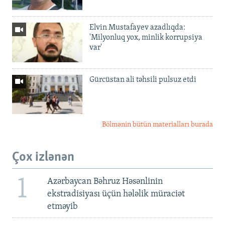
Elvin Mustafayev azadlıqda:
'Milyonluq yox, minlik korrupsiya
var'
Gürcüstan ali təhsili pulsuz etdi
Bölmənin bütün materialları burada
Çox izlənən
1
Azərbaycan Bəhruz Həsənlinin
ekstradisiyası üçün hələlik müraciət
etməyib