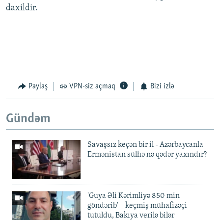
daxildir.
Paylaş
VPN-siz açmaq
Bizi izlə
Gündəm
Savaşsız keçən bir il - Azərbaycanla
Ermənistan sülhə nə qədər yaxındır?
'Guya Əli Kərimliyə 850 min
göndərib' – keçmiş mühafizəçi
tutuldu, Bakıya verilə bilər