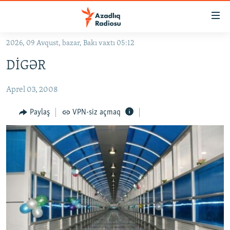
Keçid
linkləri
Əsas
2026, 09 Avqust, bazar, Bakı vaxtı 05:12
məzmuna
GÜNDƏM
DİGƏR
qayıt
#İZAHLA
Əsas
Aprel 03, 2008
KORRUPSIOMETR
naviqasiyaya
qayıt
#ƏSLINDƏ
Paylaş
VPN-siz açmaq
Axtarışa
FƏRQƏ BAX
keç
QANUNI DOĞRU
ARAŞDIRMA
MULTIMEDIA
RADIO ARXIV
VIDEO
HAQQIMIZDA
FOTOQALEREYA
OXU ZALI