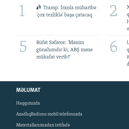
1
2
X
Tramp: İranla müharibə
'çox tezliklə' başa çatacaq
5
6
Rüfət Səfərov: 'Mənim
U
günahımdır ki, ABŞ mənə
mükafat verib?'
i
d
MƏLUMAT
Haqqımızda
AzadlıqRadiosu mobil telefonuzda
Materiallarımızdan istifadə
BIZI IZLƏ