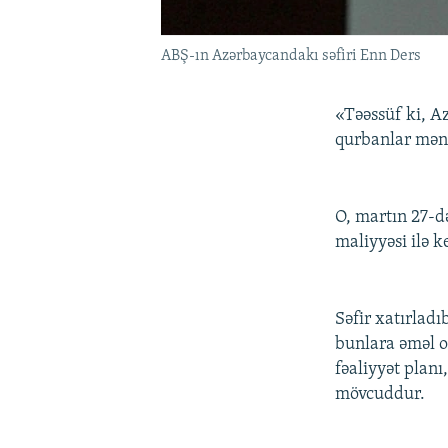
ABŞ-ın Azərbaycandakı səfiri Enn Ders
«Təəssüf ki, A
qurbanlar mənb
O, martın 27-d
maliyyəsi ilə k
Səfir xatırlad
bunlara əməl o
fəaliyyət planı
mövcuddur.