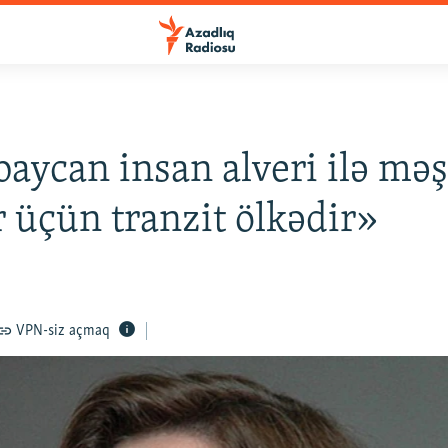
aycan insan alveri ilə mə
r üçün tranzit ölkədir»
VPN-siz açmaq