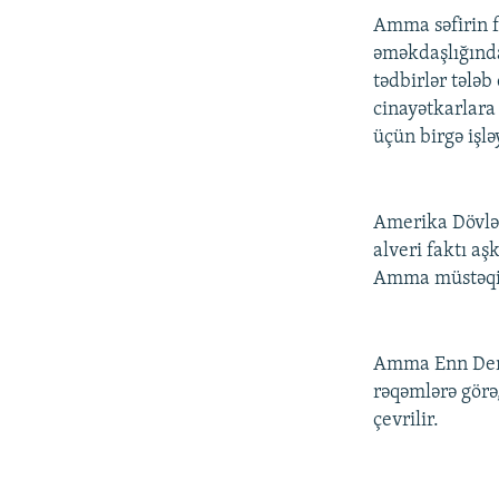
Amma səfirin f
əməkdaşlığında
tədbirlər tələb
cinayətkarlara
üçün birgə işlə
Amerika Dövlə
alveri faktı aş
Amma müstəqil
Amma Enn Ders 
rəqəmlərə görə
çevrilir.