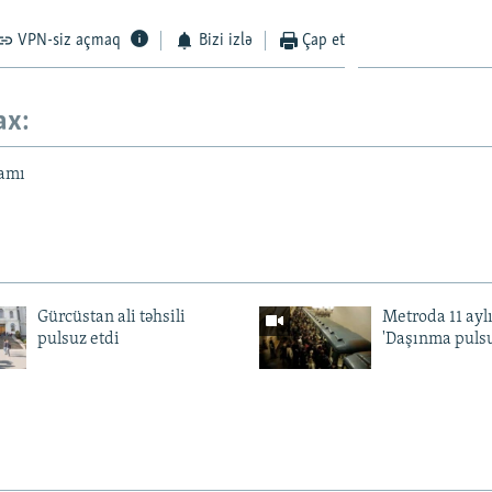
VPN-siz açmaq
Bizi izlə
Çap et
ax:
amı
Gürcüstan ali təhsili
Metroda 11 aylı
pulsuz etdi
'Daşınma pulsu