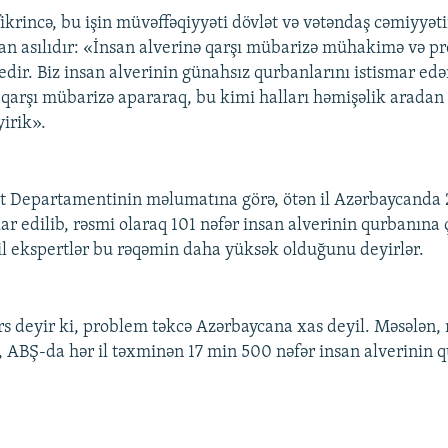
ikrincə, bu işin müvəffəqiyyəti dövlət və vətəndaş cəmiyyət
n asılıdır: «İnsan alverinə qarşı mübarizə mühakimə və pr
 edir. Biz insan alverinin günahsız qurbanlarını istismar ed
 qarşı mübarizə apararaq, bu kimi halları həmişəlik arada
yirik».
t Departamentinin məlumatına görə, ötən il Azərbaycanda 
kar edilib, rəsmi olaraq 101 nəfər insan alverinin qurbanına ç
 ekspertlər bu rəqəmin daha yüksək olduğunu deyirlər.
deyir ki, problem təkcə Azərbaycana xas deyil. Məsələn, 
, ABŞ-da hər il təxminən 17 min 500 nəfər insan alverinin 