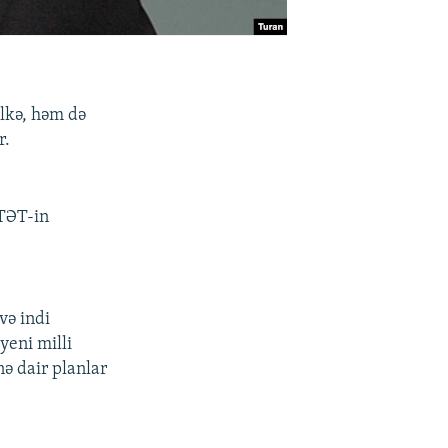
ölkə, həm də
r.
ATƏT-in
və indi
yeni milli
nə dair planlar