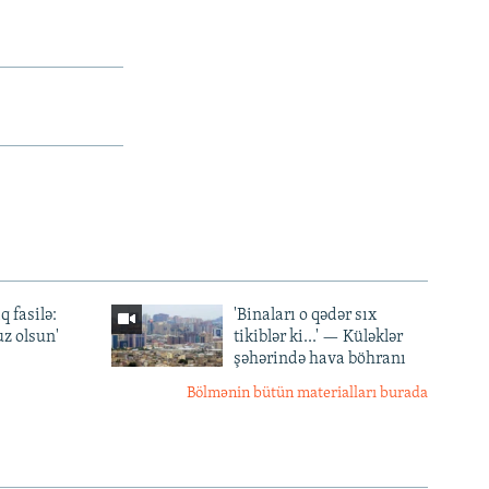
q fasilə:
'Binaları o qədər sıx
z olsun'
tikiblər ki...' — Küləklər
şəhərində hava böhranı
Bölmənin bütün materialları burada