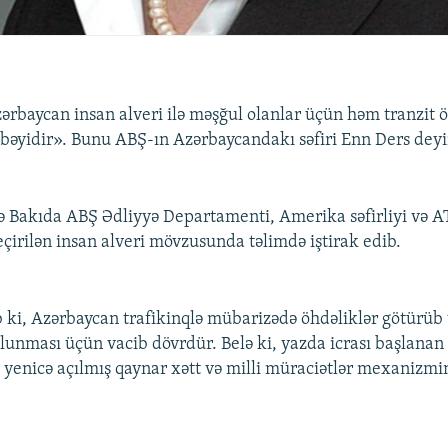
zərbaycan insan alveri ilə məşğul olanlar üçün həm tranzit 
əyidir». Bunu ABŞ-ın Azərbaycandakı səfiri Enn Ders deyi
ə Bakıda ABŞ Ədliyyə Departamenti, Amerika səfirliyi və 
eçirilən insan alveri mövzusunda təlimdə iştirak edib.
ıb ki, Azərbaycan trafikinqlə mübarizədə öhdəliklər götürüb 
lunması üçün vacib dövrdür. Belə ki, yazda icrası başlanan 
, yenicə açılmış qaynar xətt və milli müraciətlər mexanizmi