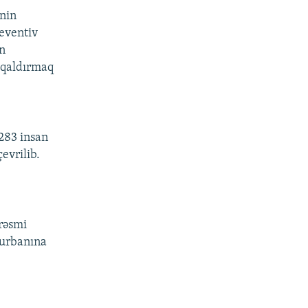
inin
eventiv
ən
n qaldırmaq
283 insan
evrilib.
rəsmi
qurbanına