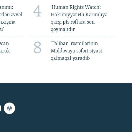
4
anımı:
'Human Rights Watch':
ədən əvvəl
Hakimiyyət Əli Kərimliyə
ıxışına
qarşı pis rəftara son
u'
qoymalıdır
8
ycan
'Taliban' rəsmilərinin
darük
Moldovaya səfəri siyasi
qalmaqal yaradıb