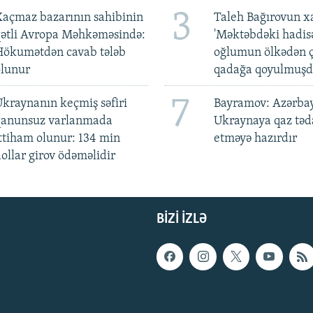
3
açmaz bazarının sahibinin
Taleh Bağırovun x
qətli Avropa Məhkəməsində:
'Məktəbdəki hadis
Hökumətdən cavab tələb
oğlumun ölkədən ç
olunur
qadağa qoyulmuşd
7
kraynanın keçmiş səfiri
Bayramov: Azərba
qanunsuz varlanmada
Ukraynaya qaz tə
ttiham olunur: 134 min
etməyə hazırdır
ollar girov ödəməlidir
BIZI IZLƏ