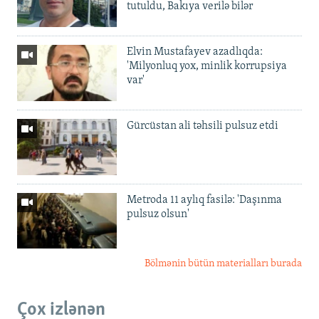
tutuldu, Bakıya verilə bilər
Elvin Mustafayev azadlıqda:
'Milyonluq yox, minlik korrupsiya
var'
Gürcüstan ali təhsili pulsuz etdi
Metroda 11 aylıq fasilə: 'Daşınma
pulsuz olsun'
Bölmənin bütün materialları burada
Çox izlənən