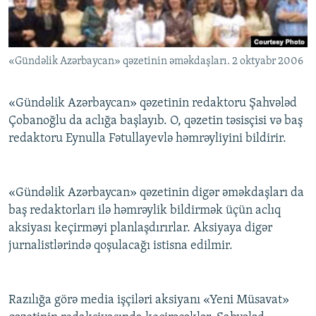
İNFOQRAFIKA
AZƏRBAYCAN ƏDƏBIYYATI KITABXANASI
MISSIYAMIZ
BIZI IZLƏ
KARIKATURA
İSLAM VƏ DEMOKRATIYA
PEŞƏ ETIKASI VƏ JURNALISTIKA STANDARTLARIMIZ
«Gündəlik Azərbaycan» qəzetinin əməkdaşları. 2 oktyabr 2006
İZ - MƏDƏNIYYƏT PROQRAMI
MATERIALLARIMIZDAN ISTIFADƏ
AZADLIQRADIOSU MOBIL TELEFONUNUZDA
RFE/RL-in bütün saytları
«Gündəlik Azərbaycan» qəzetinin redaktoru Şahvələd
BIZIMLƏ ƏLAQƏ
Çobanoğlu da aclığa başlayıb. O, qəzetin təsisçisi və baş
redaktoru Eynulla Fətullayevlə həmrəyliyini bildirir.
XƏBƏR BÜLLETENLƏRIMIZ
«Gündəlik Azərbaycan» qəzetinin digər əməkdaşları da
baş redaktorları ilə həmrəylik bildirmək üçün aclıq
aksiyası keçirməyi planlaşdırırlar. Aksiyaya digər
jurnalistlərində qoşulacağı istisna edilmir.
Razılığa görə media işçiləri aksiyanı «Yeni Müsavat»