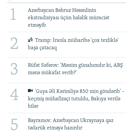
1
Azərbaycan Bəhruz Həsənlinin
ekstradisiyası üçün hələlik müraciət
etməyib
2
Tramp: İranla müharibə 'çox tezliklə'
başa çatacaq
3
Rüfət Səfərov: 'Mənim günahımdır ki, ABŞ
mənə mükafat verib?'
4
'Guya Əli Kərimliyə 850 min göndərib' –
keçmiş mühafizəçi tutuldu, Bakıya verilə
bilər
5
Bayramov: Azərbaycan Ukraynaya qaz
tədarük etməyə hazırdır