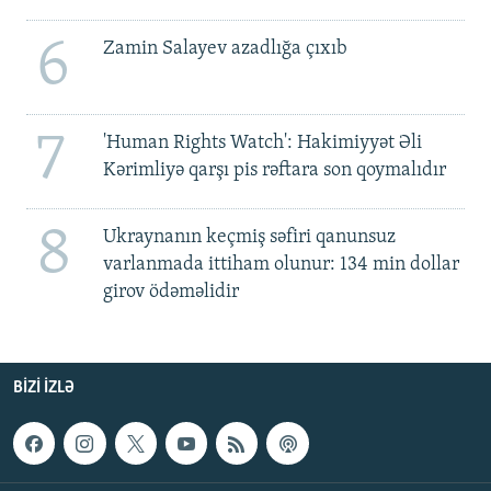
6
Zamin Salayev azadlığa çıxıb
7
'Human Rights Watch': Hakimiyyət Əli
Kərimliyə qarşı pis rəftara son qoymalıdır
8
Ukraynanın keçmiş səfiri qanunsuz
varlanmada ittiham olunur: 134 min dollar
girov ödəməlidir
BIZI IZLƏ