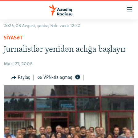
Keçid
linkləri
Əsas
2026, 08 Avqust, şənbə, Bakı vaxtı 13:30
məzmuna
GÜNDƏM
SIYASƏT
qayıt
#İZAHLA
Əsas
Jurnalistlər yenidən aclığa başlayır
KORRUPSIOMETR
naviqasiyaya
qayıt
Mart 27, 2008
#ƏSLINDƏ
Axtarışa
FƏRQƏ BAX
Paylaş
VPN-siz açmaq
keç
QANUNI DOĞRU
ARAŞDIRMA
MULTIMEDIA
RADIO ARXIV
VIDEO
HAQQIMIZDA
FOTOQALEREYA
OXU ZALI