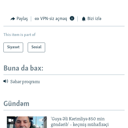
Paylaş
VPN-siz açmaq
Bizi izlə
This item is part of
Siyasət
Sosial
Buna da bax:
Səhər proqramı
Gündəm
'Guya Əli Kərimliyə 850 min
göndərib' – keçmiş mühafizəçi