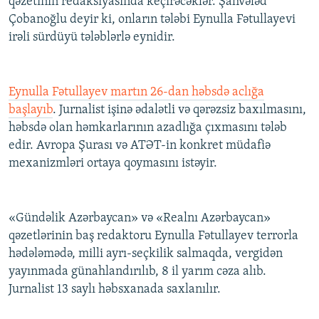
qəzetinin redaksiyasında keçirəcəklər. Şahvələd
Çobanoğlu deyir ki, onların tələbi Eynulla Fətullayevi
irəli sürdüyü tələblərlə eynidir.
Eynulla Fətullayev martın 26-dan həbsdə aclığa
başlayıb
. Jurnalist işinə ədalətli və qərəzsiz baxılmasını,
həbsdə olan həmkarlarının azadlığa çıxmasını tələb
edir. Avropa Şurası və ATƏT-in konkret müdafiə
mexanizmləri ortaya qoymasını istəyir.
«Gündəlik Azərbaycan» və «Realnı Azərbaycan»
qəzetlərinin baş redaktoru Eynulla Fətullayev terrorla
hədələmədə, milli ayrı-seçkilik salmaqda, vergidən
yayınmada günahlandırılıb, 8 il yarım cəza alıb.
Jurnalist 13 saylı həbsxanada saxlanılır.